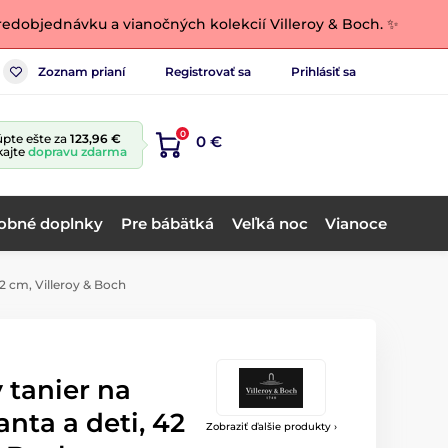
edobjednávku a vianočných kolekcií Villeroy & Boch. ✨
Zoznam prianí
Registrovať sa
Prihlásiť sa
0
pte ešte za
123,96 €
0 €
kajte
dopravu zdarma
obné doplnky
Pre bábätká
Veľká noc
Vianoce
42 cm, Villeroy & Boch
y tanier na
anta a deti, 42
Zobraziť ďalšie produkty ›