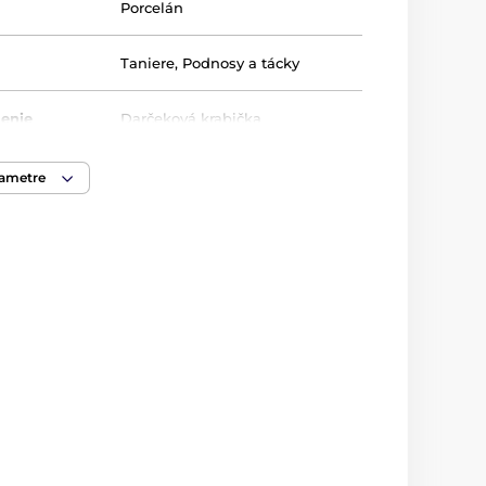
Porcelán
Taniere
,
Podnosy a tácky
lenie
Darčeková krabička
rametre