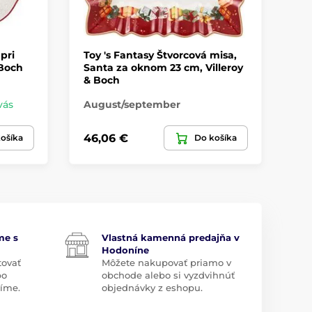
pri
Toy 's Fantasy Štvorcová misa,
To
 Boch
Santa za oknom 23 cm, Villeroy
ta
& Boch
Vi
vás
August/september
Sk
46,06 €
25
ošíka
Do košíka
me s
Vlastná kamenná predajňa v
Hodoníne
tovať
Môžete nakupovať priamo v
bo
obchode alebo si vyzdvihnúť
díme.
objednávky z eshopu.