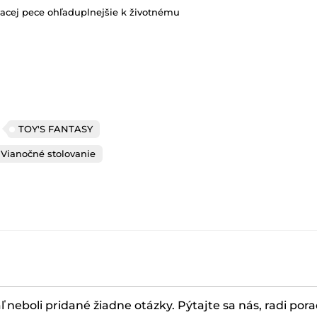
acej pece ohľaduplnejšie k životnému
TOY'S FANTASY
Vianočné stolovanie
ľ neboli pridané žiadne otázky. Pýtajte sa nás, radi por