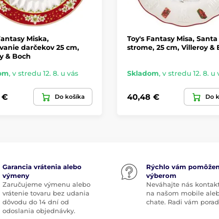
Fantasy Miska,
Toy's Fantasy Misa, Santa 
vanie darčekov 25 cm,
strome, 25 cm, Villeroy &
oy & Boch
om
,
v stredu 12. 8. u vás
Skladom
,
v stredu 12. 8. u 
 €
40,48 €
Do košíka
Do k
Garancia vrátenia alebo
Rýchlo vám pomôže
výmeny
výberom
Zaručujeme výmenu alebo
Neváhajte nás kontak
vrátenie tovaru bez udania
na našom mobile ale
dôvodu do 14 dní od
chate. Radi vám pora
odoslania objednávky.