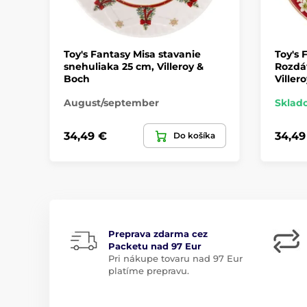
Toy's Fantasy Misa stavanie
Toy's 
snehuliaka 25 cm, Villeroy &
Rozdá
Boch
Viller
August/september
Sklad
34,49 €
34,49
Do košíka
Preprava zdarma cez
Packetu nad 97 Eur
Pri nákupe tovaru nad 97 Eur
platíme prepravu.