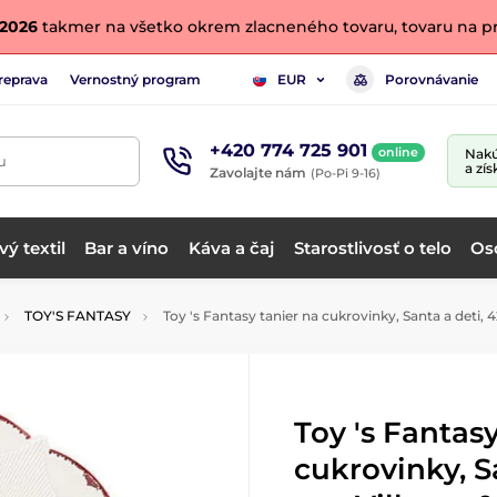
. 2026
takmer na všetko okrem zlacneného tovaru, tovaru na pr
reprava
Vernostný program
Porovnávanie
EUR
+420 774 725 901
online
Nakú
u
a zís
Zavolajte nám
(Po-Pi 9-16)
ý textil
Bar a víno
Káva a čaj
Starostlivosť o telo
Os
TOY'S FANTASY
Toy 's Fantasy tanier na cukrovinky, Santa a deti, 
Toy 's Fantas
cukrovinky, S