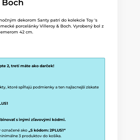
& Boch
nočným dekorom Santy patrí do kolekcie Toy 's
emecké porcelánky Villeroy & Boch. Vyrobený bol z
riemerom 42 cm.
te 2, tretí máte ako darček!
y, ktoré spĺňajú podmienky a ten najlacnejší získate
LUS1
binovať s inými zľavovými kódmi.
ty označené ako
„S kódom: 2PLUS1“
í minimálne 3 produktov do košíka.