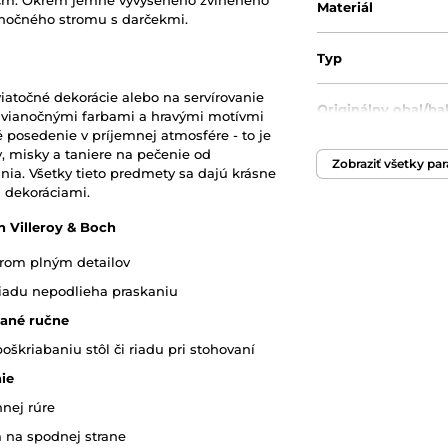
 cm. Okrem jemne vyvýšeného zvlneného
Materiál
anočného stromu s darčekmi.
Typ
iatočné dekorácie alebo na servírovanie
Originálny obal/ba
i vianočnými farbami a hravými motívmi
posedenie v príjemnej atmosfére - to je
ky, misky a taniere na pečenie od
Zobraziť všetky pa
lnia. Všetky tieto predmety sa dajú krásne
 dekoráciami.
n Villeroy & Boch
rom plným detailov
iadu nepodlieha praskaniu
vané ručne
oškriabaniu stôl či riadu pri stohovaní
ie
nej rúre
 na spodnej strane