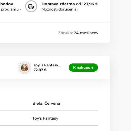
 bodov
Doprava zdarma
od
123,96 €
 programu ›
Možnosti doručenia ›
Záruka:
24 mesiacov
Toy 's Fantasy…
K nákupu
72,87 €
Biela
,
Červená
Toy's Fantasy