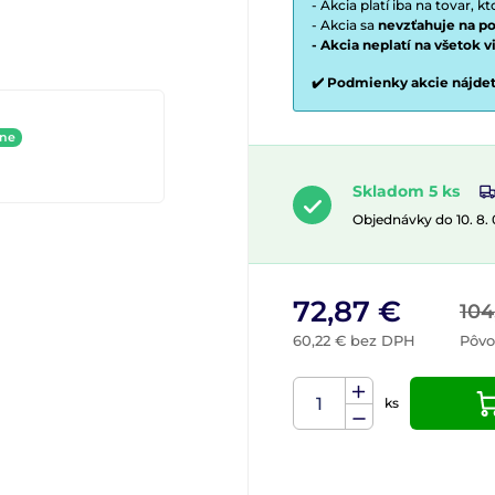
- Akcia platí iba na tovar, k
- Akcia sa
nevzťahuje na po
- Akcia neplatí na všetok 
✔️ Podmienky akcie nájde
ine
Skladom 5 ks
Objednávky do 10. 8.
72,87 €
104
60,22 € bez DPH
Pôvo
ks