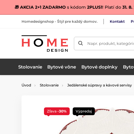
🎁 AKCIA 2+1 ZADARMO
s kódom
2PLUS1
! Platí do
31. 8
Homedesignshop - Štýl pre každý domov.
Kontakt
P
Napr. produkt, kategóri
Stolovanie
Bytové vône
Bytové doplnky
Bytov
Úvod
Stolovanie
Jedálenské súpravy a kávové servisy
Zľava
-30%
Výpredaj