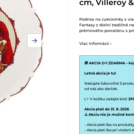
cm, Villeroy 
Podnos na cukrovinky s via
Fantasy z dielní tradičné n
prémiového porcelánu s p
Viac informácií ›
🎁 AKCIA 2+1 ZDARMA – kúp
Letná akcia je tu!
Nakúpte ľubovoľné 3 produkt
od nás ako darček.
👉 V košíku zadajte kód:
2P
Akcia platí do 31. 8. 2026
⚠️ Akciu nie je možné kom
- Akcia platí iba na produk
- Akcia platí iba pri vložen