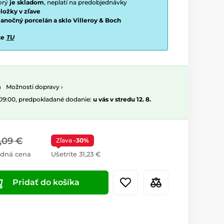
torý
je skladom
, neplatí na predobjednávky
ložky v zľave
vianočný porcelán a sklo Villeroy & Boch
te
TU
Možnosti dopravy ›
 09:00, predpokladané dodanie:
u vás v stredu 12. 8.
,09 €
Zľava
-30%
dná cena
Ušetríte 31,23 €
Pridať do košíka