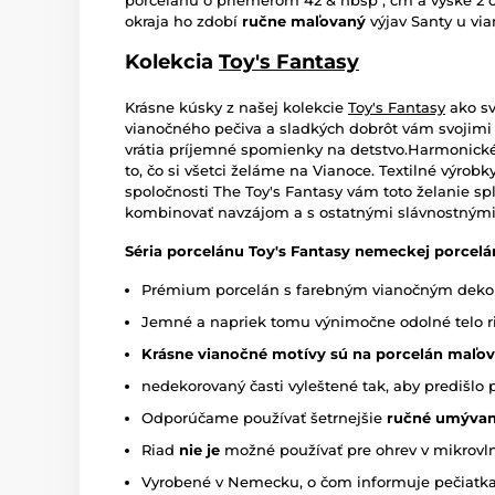
porcelánu o priemerom 42 & nbsp ; cm a výške 2
okraja ho zdobí
ručne maľovaný
výjav Santy u vi
Kolekcia
Toy's Fantasy
Krásne kúsky z našej kolekcie
Toy's Fantasy
ako sv
vianočného pečiva a sladkých dobrôt vám svojim
vrátia príjemné spomienky na detstvo.
Harmonické 
to, čo si všetci želáme na Vianoce. Textilné výrob
spoločnosti The Toy's Fantasy vám toto želanie sp
kombinovať navzájom a s ostatnými slávnostnými
Séria porcelánu Toy's Fantasy nemeckej porcelá
Prémium porcelán s farebným vianočným deko
Jemné a napriek tomu výnimočne odolné telo r
Krásne vianočné motívy sú na porcelán maľo
nedekorovaný časti vyleštené tak, aby predišlo p
Odporúčame používať šetrnejšie
ručné umývan
Riad
nie je
možné používať pre ohrev v mikrovln
Vyrobené v Nemecku, o čom informuje pečiatka