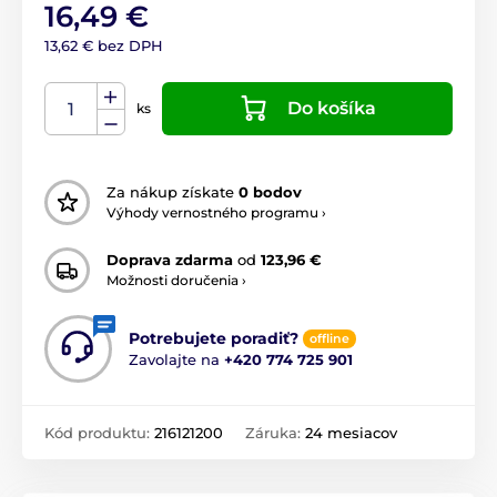
16,49 €
13,62 € bez DPH
Do košíka
ks
Za nákup získate
0 bodov
Výhody vernostného programu ›
Doprava zdarma
od
123,96 €
Možnosti doručenia ›
Potrebujete poradiť?
offline
Zavolajte na
+420 774 725 901
Kód produktu:
216121200
Záruka:
24 mesiacov