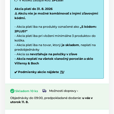
👉 V košíku zadajte kód:
2PLUS1
Akcia platí do 31. 8. 2026
⚠️ Akciu nie je možné kombinovať s inými zľavovými
kódmi.
- Akcia platí iba na produkty označené ako
„S kódom:
2PLUS1“
- Akcia platí iba pri vložení minimálne 3 produktov do
košíka.
- Akcia platí iba na tovar, ktorý
je skladom
, neplatí na
predobjednávky
- Akcia sa
nevzťahuje na položky v zľave
- Akcia neplatí na všetok vianočný porcelán a sklo
Villeroy & Boch
✔️ Podmienky akcie nájdete
TU
Možnosti dopravy ›
Skladom 10 ks
Objednávky do 09:00, predpokladané dodanie:
u vás v
utorok 11. 8.