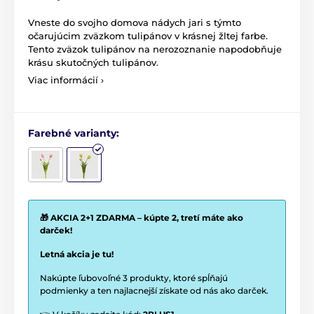
Vneste do svojho domova nádych jari s týmto
očarujúcim zväzkom tulipánov v krásnej žltej farbe.
Tento zväzok tulipánov na nerozoznanie napodobňuje
krásu skutočných tulipánov.
Viac informácií ›
Farebné varianty:
🎁 AKCIA 2+1 ZDARMA – kúpte 2, tretí máte ako
darček!
Letná akcia je tu!
Nakúpte ľubovoľné 3 produkty, ktoré spĺňajú
podmienky a ten najlacnejší získate od nás ako darček.