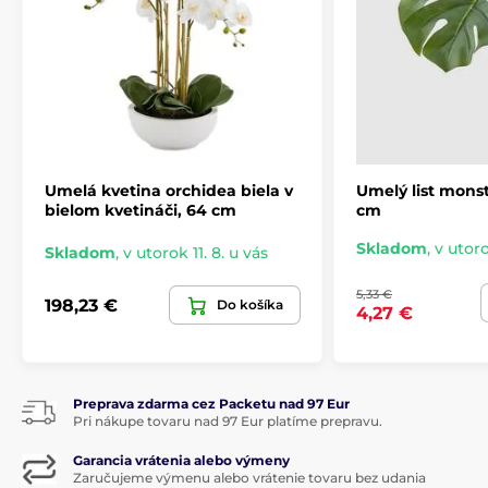
Umelá kvetina orchidea biela v
Umelý list monst
bielom kvetináči, 64 cm
cm
Skladom
,
v utoro
Skladom
,
v utorok 11. 8. u vás
5,33 €
198,23 €
Do košíka
4,27 €
Preprava zdarma cez Packetu nad 97 Eur
Pri nákupe tovaru nad 97 Eur platíme prepravu.
Garancia vrátenia alebo výmeny
Zaručujeme výmenu alebo vrátenie tovaru bez udania