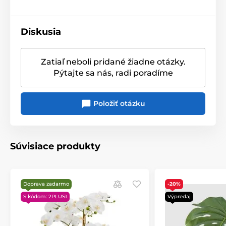
vnesie do vášho domova romantický a svieži nádych
prírody.
Diskusia
Produkt je zaradený v kategóriách
Zatiaľ neboli pridané žiadne otázky.
Květiny
Umelé kvetiny
Pýtajte sa nás, radi poradíme
Položiť otázku
Súvisiace produkty
Doprava zadarmo
-20%
S kódom: 2PLUS1
Výpredaj