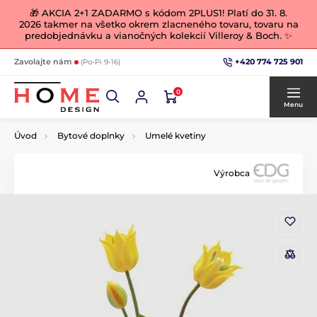
🎁 AKCIA 2+1 ZADARMO s kódom 2PLUS1! Platí do 31. 8.
2026 takmer na všetko okrem zlacneného tovaru, tovaru na
predobjednávku a vianočných kolekcií Villeroy & Boch. ✨
+420 774 725 901
Zavolajte nám
(Po-Pi 9-16)
0
Menu
Úvod
Bytové doplnky
Umelé kvetiny
Výrobca