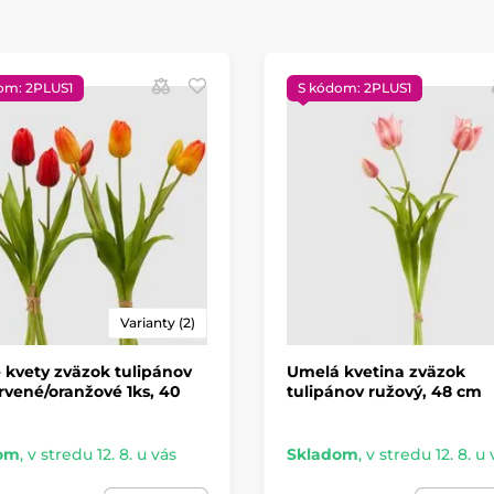
om: 2PLUS1
S kódom: 2PLUS1
Varianty (2)
kvety zväzok tulipánov
Umelá kvetina zväzok
rvené/oranžové 1ks, 40
tulipánov ružový, 48 cm
om
,
v stredu 12. 8. u vás
Skladom
,
v stredu 12. 8. u 