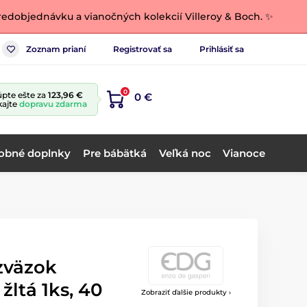
edobjednávku a vianočných kolekcií Villeroy & Boch. ✨
Zoznam prianí
Registrovať sa
Prihlásiť sa
0
pte ešte za
123,96 €
0 €
kajte
dopravu zdarma
obné doplnky
Pre bábätká
Veľká noc
Vianoce
zväzok
žltá 1ks, 40
Zobraziť ďalšie produkty ›