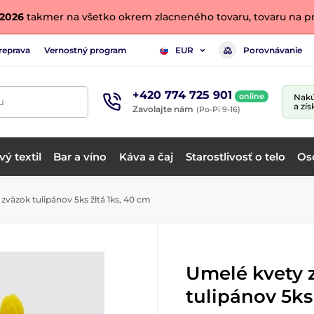
. 2026
takmer na všetko okrem zlacneného tovaru, tovaru na pr
reprava
Vernostný program
Porovnávanie
EUR
+420 774 725 901
online
Nakú
u
a zís
Zavolajte nám
(Po-Pi 9-16)
ý textil
Bar a víno
Káva a čaj
Starostlivosť o telo
Os
zväzok tulipánov 5ks žltá 1ks, 40 cm
Umelé kvety 
tulipánov 5ks 