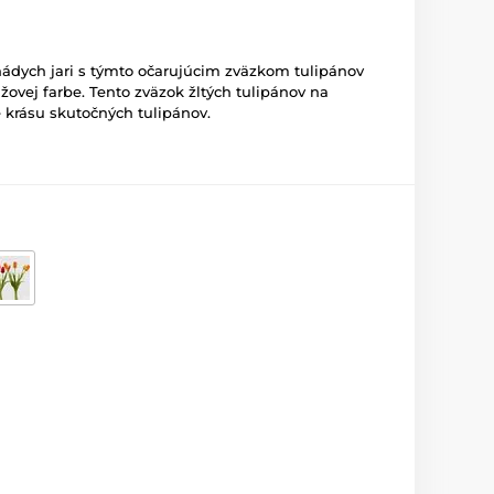
ádych jari s týmto očarujúcim zväzkom tulipánov
anžovej farbe. Tento zväzok žltých tulipánov na
krásu skutočných tulipánov.