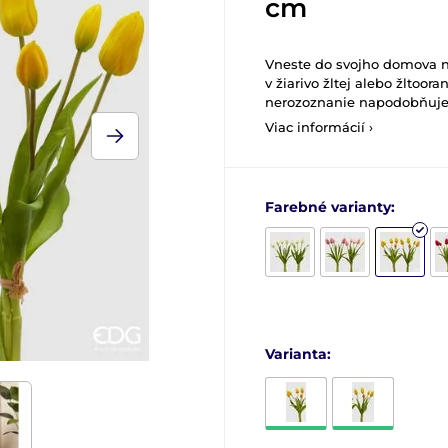
cm
Vneste do svojho domova n
v žiarivo žltej alebo žltoor
nerozoznanie napodobňuje 
Viac informácií ›
Farebné varianty:
Varianta: