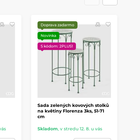
Doprava zadarmo
S
Novinka
S kódom: 2PLUS1
Sada zelených kovových stolků
Um
na květiny Florenza 3ks, 51-71
5ks
cm
vás
Skladom
,
v stredu 12. 8. u vás
Sk