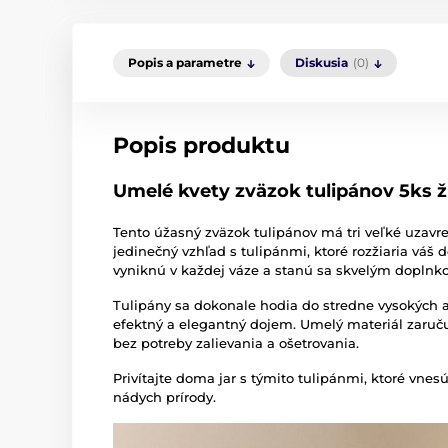
Popis a parametre
Diskusia
(0)
Popis produktu
Umelé kvety zväzok tulipánov 5ks ž
Tento úžasný zväzok tulipánov má tri veľké uzavre
jedinečný vzhľad s tulipánmi, ktoré rozžiaria váš d
vyniknú v každej váze a stanú sa skvelým doplnk
Tulipány sa dokonale hodia do stredne vysokých až
efektný a elegantný dojem. Umelý materiál zaruč
bez potreby zalievania a ošetrovania.
Privítajte doma jar s týmito tulipánmi, ktoré vne
nádych prírody.