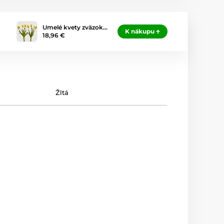
Umelé kvety zväzok…
K nákupu
18,96 €
Žltá