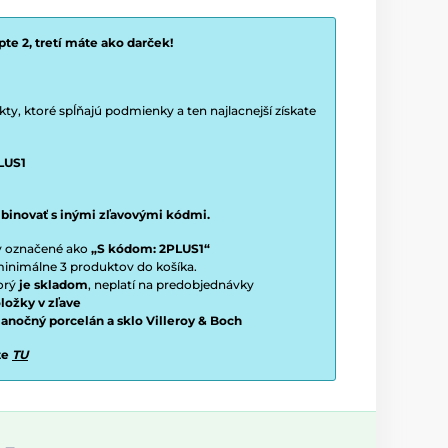
te 2, tretí máte ako darček!
y, ktoré spĺňajú podmienky a ten najlacnejší získate
LUS1
binovať s inými zľavovými kódmi.
ty označené ako
„S kódom: 2PLUS1“
í minimálne 3 produktov do košíka.
torý
je skladom
, neplatí na predobjednávky
ložky v zľave
vianočný porcelán a sklo Villeroy & Boch
te
TU