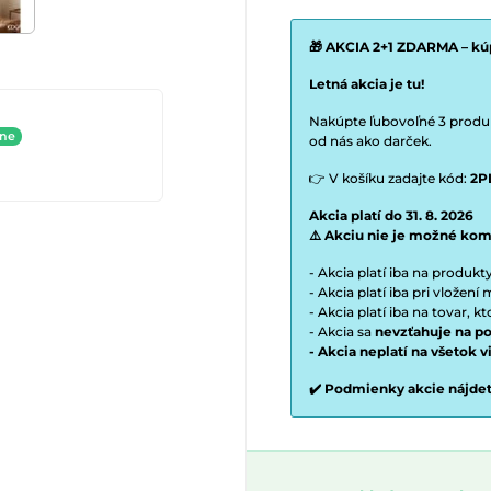
🎁 AKCIA 2+1 ZDARMA – kúp
Letná akcia je tu!
Nakúpte ľubovoľné 3 produkt
ine
od nás ako darček.
👉 V košíku zadajte kód:
2P
Akcia platí do 31. 8. 2026
⚠️ Akciu nie je možné kom
- Akcia platí iba na produk
- Akcia platí iba pri vložen
- Akcia platí iba na tovar, k
- Akcia sa
nevzťahuje na po
- Akcia neplatí na všetok 
✔️ Podmienky akcie nájde