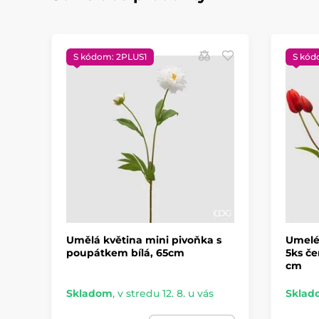
S kódom: 2PLUS1
S kód
Umělá květina mini pivoňka s
Umelé 
poupátkem bílá, 65cm
5ks če
cm
Skladom
,
v stredu 12. 8. u vás
Sklad