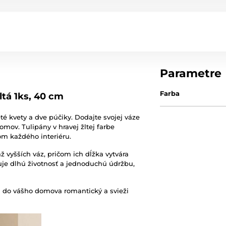
Parametre
Farba
ltá 1ks, 40 cm
té kvety a dve púčiky. Dodajte svojej váze
omov. Tulipány v hravej žltej farbe
om každého interiéru.
 vyšších váz, pričom ich dĺžka vytvára
uje dlhú životnosť a jednoduchú údržbu,
sú do vášho domova romantický a svieži