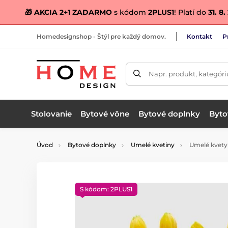
🎁 AKCIA 2+1 ZADARMO
s kódom
2PLUS1
! Platí do
31. 8
Homedesignshop - Štýl pre každý domov.
Kontakt
P
Napr. produkt, kategóri
Stolovanie
Bytové vône
Bytové doplnky
Bytov
Úvod
Bytové doplnky
Umelé kvetiny
Umelé kvety 
S kódom: 2PLUS1