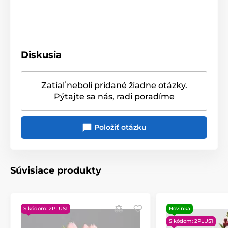
Diskusia
Zatiaľ neboli pridané žiadne otázky.
Pýtajte sa nás, radi poradíme
Položiť otázku
Súvisiace produkty
S kódom: 2PLUS1
Novinka
S kódom: 2PLUS1