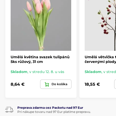
Umělá květina svazek tulipánů
Umělá větvička 
5ks růžový, 31 cm
červenými plody
Skladom
,
v stredu 12. 8. u vás
Skladom
,
v stred
8,64 €
18,55 €
Do košíka
Preprava zdarma cez Packetu nad 97 Eur
Pri nákupe tovaru nad 97 Eur platíme prepravu.