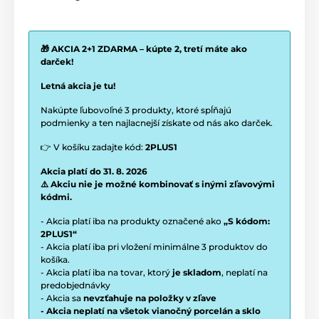
🎁 AKCIA 2+1 ZDARMA – kúpte 2, tretí máte ako
darček!
Letná akcia je tu!
Nakúpte ľubovoľné 3 produkty, ktoré spĺňajú
podmienky a ten najlacnejší získate od nás ako darček.
👉 V košíku zadajte kód:
2PLUS1
Akcia platí do 31. 8. 2026
⚠️ Akciu nie je možné kombinovať s inými zľavovými
kódmi.
- Akcia platí iba na produkty označené ako
„S kódom:
2PLUS1“
- Akcia platí iba pri vložení minimálne 3 produktov do
košíka.
- Akcia platí iba na tovar, ktorý
je skladom
, neplatí na
predobjednávky
- Akcia sa
nevzťahuje na položky v zľave
- Akcia neplatí na všetok vianočný porcelán a sklo