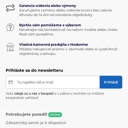
Garancia vrátenia alebo výmeny
Zaručujeme výmenu alebo vrátenie tovaru bez udania
dôvodu do 14 dní od odoslania objednávky.
Rýchlo vám pomôžeme s výberom
Neváhajte nás kontaktovať na našom mobile alebo chate.
Radi vám poradíme.
Vlastná kamenná predajňa v Hodoníne
Môžete nakupovať priamo v obchode alebo si vyzdvihnúť
objednávky z eshopu.
Prihláste sa do newsletteru
Tu napíšte váš e-mail
Prihlásiť
Vaše
údaje sú u nás v bezpečí
a z odberu noviniek sa môžete
kedykoľvek odhlásiť.
Potrebujete poradiť
online
Zákaznický servis je k dispozícii