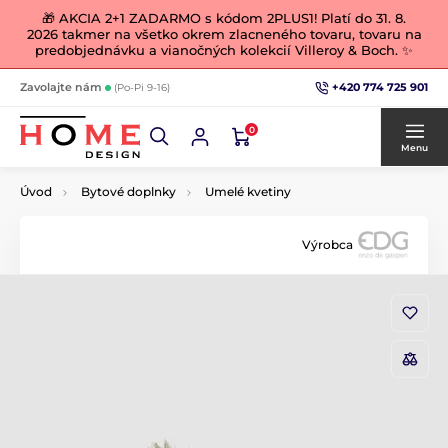
🎁 AKCIA 2+1 ZADARMO s kódom 2PLUS1! Platí do 31. 8.
2026 takmer na všetko okrem zlacneného tovaru, tovaru na
predobjednávku a vianočných kolekcií Villeroy & Boch. ✨
+420 774 725 901
Zavolajte nám
(Po-Pi 9-16)
0
Menu
Úvod
Bytové doplnky
Umelé kvetiny
Výrobca