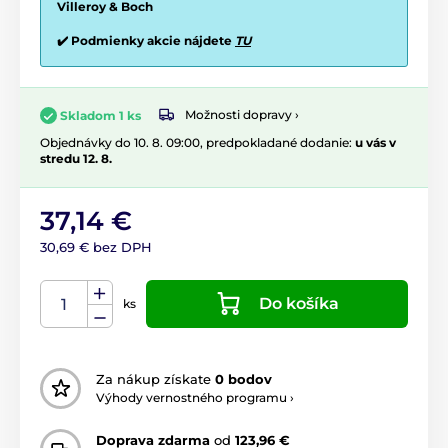
Villeroy & Boch
✔️ Podmienky akcie nájdete
TU
Možnosti dopravy ›
Skladom 1 ks
Objednávky do 10. 8. 09:00, predpokladané dodanie:
u vás v
stredu 12. 8.
37,14 €
30,69 € bez DPH
Do košíka
ks
Za nákup získate
0 bodov
Výhody vernostného programu ›
Doprava zdarma
od
123,96 €