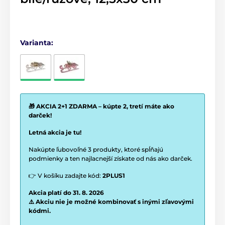
Varianta:
🎁 AKCIA 2+1 ZDARMA – kúpte 2, tretí máte ako
darček!
Letná akcia je tu!
Nakúpte ľubovoľné 3 produkty, ktoré spĺňajú
podmienky a ten najlacnejší získate od nás ako darček.
👉 V košíku zadajte kód:
2PLUS1
Akcia platí do 31. 8. 2026
⚠️ Akciu nie je možné kombinovať s inými zľavovými
kódmi.