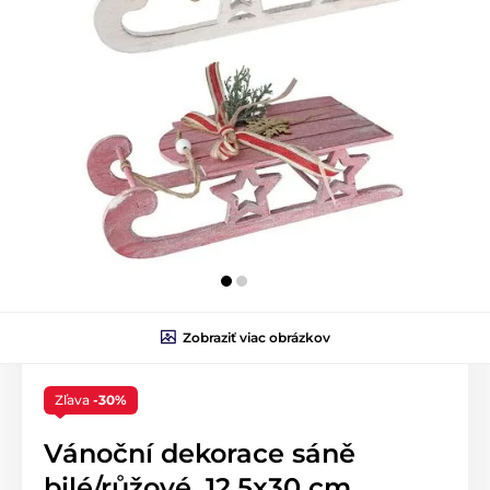
Zobraziť viac obrázkov
Zľava
-30%
Vánoční dekorace sáně
bilé/růžové, 12,5x30 cm