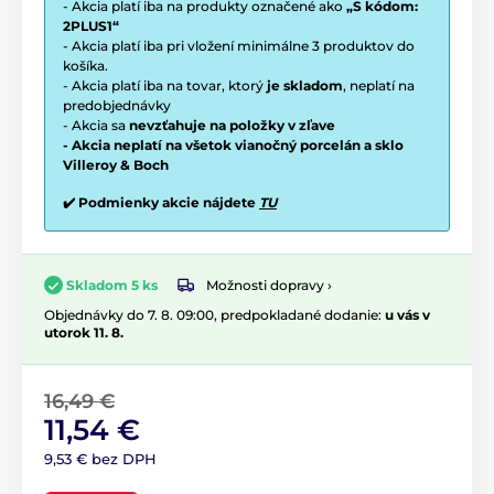
- Akcia platí iba na produkty označené ako
„S kódom:
2PLUS1“
- Akcia platí iba pri vložení minimálne 3 produktov do
košíka.
- Akcia platí iba na tovar, ktorý
je skladom
, neplatí na
predobjednávky
- Akcia sa
nevzťahuje na položky v zľave
- Akcia neplatí na všetok vianočný porcelán a sklo
Villeroy & Boch
✔️ Podmienky akcie nájdete
TU
Možnosti dopravy ›
Skladom 5 ks
Objednávky do 7. 8. 09:00, predpokladané dodanie:
u vás v
utorok 11. 8.
16,49 €
11,54 €
9,53 € bez DPH