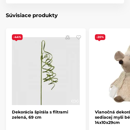
Súvisiace produkty
-44%
-20%
Dekorácia špirála s flitrami
Vianočná dekorá
zelená, 69 cm
sediacej myši b
14x10x29cm