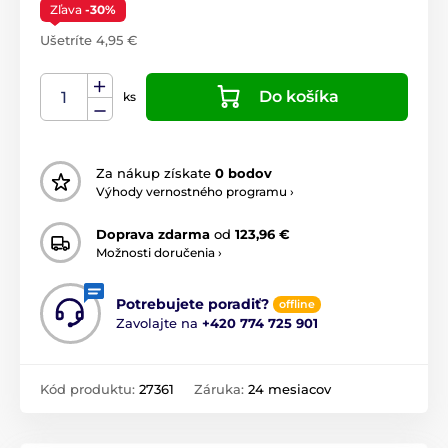
Zľava
-30%
Ušetríte 4,95 €
Do košíka
ks
Za nákup získate
0 bodov
Výhody vernostného programu ›
Doprava zdarma
od
123,96 €
Možnosti doručenia ›
Potrebujete poradiť?
offline
Zavolajte na
+420 774 725 901
Kód produktu:
27361
Záruka:
24 mesiacov