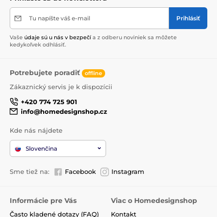
Tu napíšte váš e-mail
Prihlásiť
Vaše
údaje sú u nás v bezpečí
a z odberu noviniek sa môžete
kedykoľvek odhlásiť.
Potrebujete poradiť
offline
Zákaznický servis je k dispozícii
+420 774 725 901
info@homedesignshop.cz
Kde nás nájdete
Slovenčina
Sme tiež na:
Facebook
Instagram
Informácie pre Vás
Viac o Homedesignshop
Často kladené dotazy (FAQ)
Kontakt