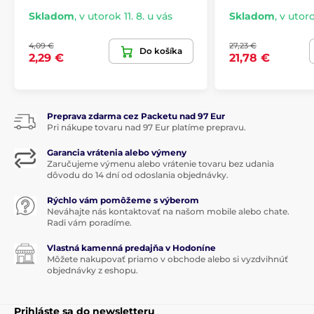
Skladom
,
v utorok 11. 8. u vás
Skladom
,
v utoro
4,09 €
27,23 €
Do košíka
2,29 €
21,78 €
Preprava zdarma cez Packetu nad 97 Eur
Pri nákupe tovaru nad 97 Eur platíme prepravu.
Garancia vrátenia alebo výmeny
Zaručujeme výmenu alebo vrátenie tovaru bez udania
dôvodu do 14 dní od odoslania objednávky.
Rýchlo vám pomôžeme s výberom
Neváhajte nás kontaktovať na našom mobile alebo chate.
Radi vám poradíme.
Vlastná kamenná predajňa v Hodoníne
Môžete nakupovať priamo v obchode alebo si vyzdvihnúť
objednávky z eshopu.
Prihláste sa do newsletteru