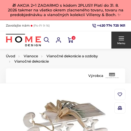
🎁 AKCIA 2+1 ZADARMO s kódom 2PLUS1! Platí do 31. 8.
2026 takmer na všetko okrem zlacneného tovaru, tovaru na
predobjednávku a vianočných kolekcií Villeroy & Boch. ✨
+420 774 725 901
Zavolajte nám
(Po-Pi 9-16)
0
Menu
Úvod
Vianoce
Vianočné dekorácie a ozdoby
Vianočné dekorácie
Výrobca