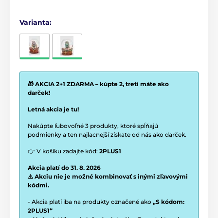
Varianta:
🎁 AKCIA 2+1 ZDARMA – kúpte 2, tretí máte ako
darček!
Letná akcia je tu!
Nakúpte ľubovoľné 3 produkty, ktoré spĺňajú
podmienky a ten najlacnejší získate od nás ako darček.
👉 V košíku zadajte kód:
2PLUS1
Akcia platí do 31. 8. 2026
⚠️ Akciu nie je možné kombinovať s inými zľavovými
kódmi.
- Akcia platí iba na produkty označené ako
„S kódom:
2PLUS1“