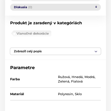
Diskusia
(0)
Produkt je zaradený v kategóriách
Vianočné dekorácie
Vianočná Luskáčková kolekcia
Vianočná sladká kolekcia
Zobraziť celý popis
Parametre
Ružová
,
Hnedá
,
Modrá
,
Farba
Zelená
,
Fialová
Materiál
Polyresin
,
Sklo