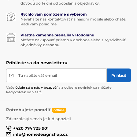
dôvodu do 14 dní od odoslania objednávky.
Rýchlo vám pomôžeme s výberom
Neváhajte nás kontaktovať na našom mobile alebo chate.
Radi vám poradíme.
Vlastná kamenná predajňa v Hodoníne
Môžete nakupovať priamo v obchode alebo si vyzdvihnúť
objednávky z eshopu.
Prihláste sa do newsletteru
Tu napíšte váš e-mail
Prihlásiť
Vaše
údaje sú u nás v bezpečí
a z odberu noviniek sa môžete
kedykoľvek odhlásiť.
Potrebujete poradiť
offline
Zákaznický servis je k dispozícii
+420 774 725 901
info@homedesignshop.cz