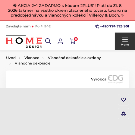
🎁 AKCIA 2+1 ZADARMO s kódom 2PLUS1! Platí do 31. 8.
2026 takmer na všetko okrem zlacneného tovaru, tovaru na
predobjednávku a vianočných kolekcií Villeroy & Boch. ✨
+420 774 725 901
Zavolajte nám
(Po-Pi 9-16)
0
Menu
Úvod
Vianoce
Vianočné dekorácie a ozdoby
Vianočné dekorácie
Výrobca