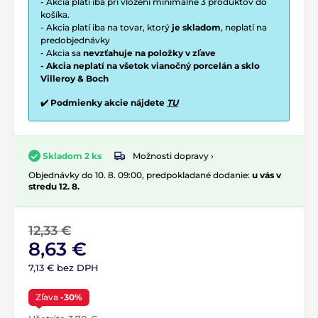
- Akcia platí iba pri vložení minimálne 3 produktov do
košíka.
- Akcia platí iba na tovar, ktorý
je skladom
, neplatí na
predobjednávky
- Akcia sa
nevzťahuje na položky v zľave
- Akcia neplatí na všetok vianočný porcelán a sklo
Villeroy & Boch
✔️ Podmienky akcie nájdete
TU
Možnosti dopravy ›
Skladom 2 ks
Objednávky do 10. 8. 09:00, predpokladané dodanie:
u vás v
stredu 12. 8.
12,33 €
8,63 €
7,13 € bez DPH
Zľava
-30%