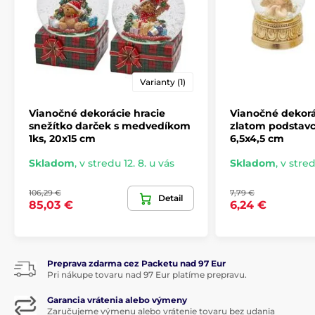
Varianty (1)
Vianočné dekorácie hracie
Vianočné dekorá
snežítko darček s medvedíkom
zlatom podstavci
1ks, 20x15 cm
6,5x4,5 cm
Skladom
,
v stredu 12. 8. u vás
Skladom
,
v stred
106,29 €
7,79 €
Detail
85,03 €
6,24 €
Preprava zdarma cez Packetu nad 97 Eur
Pri nákupe tovaru nad 97 Eur platíme prepravu.
Garancia vrátenia alebo výmeny
Zaručujeme výmenu alebo vrátenie tovaru bez udania