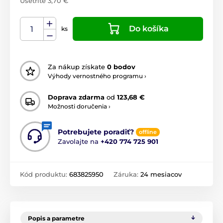
Ušetríte 3,70 €
Do košíka
ks
Za nákup získate
0 bodov
Výhody vernostného programu ›
Doprava zdarma
od
123,68 €
Možnosti doručenia ›
Potrebujete poradiť?
offline
Zavolajte na
+420 774 725 901
Kód produktu:
683825950
Záruka:
24 mesiacov
Popis a parametre