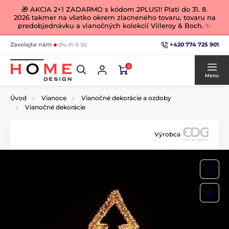
🎁 AKCIA 2+1 ZADARMO s kódom 2PLUS1! Platí do 31. 8.
2026 takmer na všetko okrem zlacneného tovaru, tovaru na
predobjednávku a vianočných kolekcií Villeroy & Boch. ✨
+420 774 725 901
Zavolajte nám
(Po-Pi 9-16)
0
Menu
Úvod
Vianoce
Vianočné dekorácie a ozdoby
Vianočné dekorácie
Výrobca