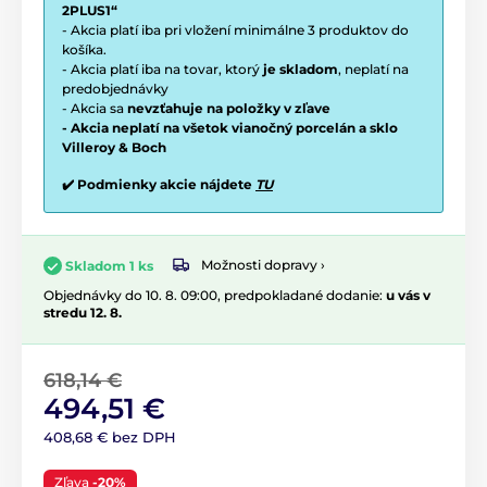
2PLUS1“
- Akcia platí iba pri vložení minimálne 3 produktov do
košíka.
- Akcia platí iba na tovar, ktorý
je skladom
, neplatí na
predobjednávky
- Akcia sa
nevzťahuje na položky v zľave
- Akcia neplatí na všetok vianočný porcelán a sklo
Villeroy & Boch
✔️ Podmienky akcie nájdete
TU
Možnosti dopravy ›
Skladom 1 ks
Objednávky do 10. 8. 09:00, predpokladané dodanie:
u vás v
stredu 12. 8.
618,14 €
494,51 €
408,68 € bez DPH
Zľava
-20%