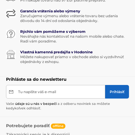
Pri nákupe tovaru nad 97 Eur platíme prepravu.
Garancia vrátenia alebo výmeny
Zaručujeme výmenu alebo vrátenie tovaru bez udania
dôvodu do 14 dní od odoslania objednávky.
Rýchlo vám pomôžeme s výberom
Neváhajte nás kontaktovať na našom mobile alebo chate.
Radi vám poradíme.
Vlastná kamenná predajňa v Hodoníne
Môžete nakupovať priamo v obchode alebo si vyzdvihnúť
objednávky z eshopu.
Prihláste sa do newsletteru
Tu napíšte váš e-mail
Prihlásiť
Vaše
údaje sú u nás v bezpečí
a z odberu noviniek sa môžete
kedykoľvek odhlásiť.
Potrebujete poradiť
offline
Zákaznický servis je k dispozícii