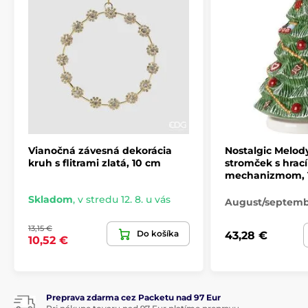
Vianočná závesná dekorácia
Nostalgic Melod
kruh s flitrami zlatá, 10 cm
stromček s hrac
mechanizmom, 
Skladom
,
v stredu 12. 8. u vás
August/septem
13,15 €
Do košíka
43,28 €
10,52 €
Preprava zdarma cez Packetu nad 97 Eur