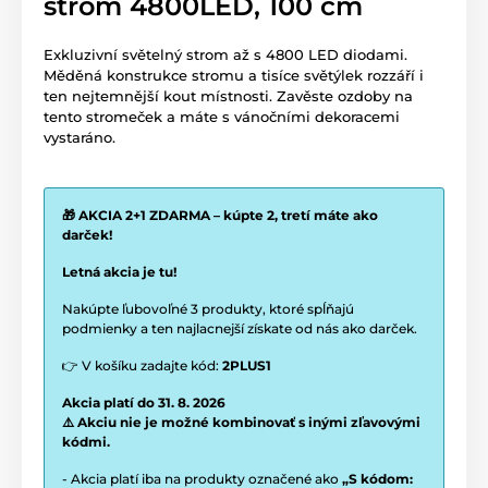
strom 4800LED, 100 cm
Exkluzivní světelný strom až s 4800 LED diodami.
Měděná konstrukce stromu a tisíce světýlek rozzáří i
ten nejtemnější kout místnosti. Zavěste ozdoby na
tento stromeček a máte s vánočními dekoracemi
vystaráno.
🎁 AKCIA 2+1 ZDARMA – kúpte 2, tretí máte ako
darček!
Letná akcia je tu!
Nakúpte ľubovoľné 3 produkty, ktoré spĺňajú
podmienky a ten najlacnejší získate od nás ako darček.
👉 V košíku zadajte kód:
2PLUS1
Akcia platí do 31. 8. 2026
⚠️ Akciu nie je možné kombinovať s inými zľavovými
kódmi.
- Akcia platí iba na produkty označené ako
„S kódom: