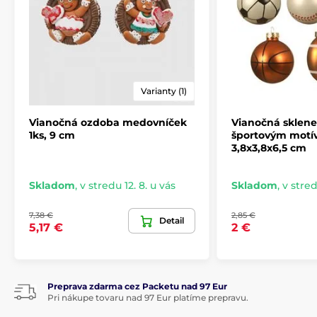
Varianty (1)
Vianočná ozdoba medovníček
Vianočná sklen
1ks, 9 cm
športovým motív
3,8x3,8x6,5 cm
Skladom
,
v stredu 12. 8. u vás
Skladom
,
v stred
7,38 €
2,85 €
Detail
5,17 €
2 €
Preprava zdarma cez Packetu nad 97 Eur
Pri nákupe tovaru nad 97 Eur platíme prepravu.