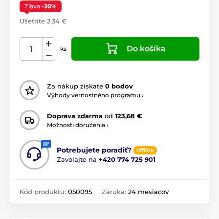
Zľava
-30%
Ušetríte 2,34 €
Do košíka
ks
Za nákup získate
0 bodov
Výhody vernostného programu ›
Doprava zdarma
od
123,68 €
Možnosti doručenia ›
Potrebujete poradiť?
offline
Zavolajte na
+420 774 725 901
Kód produktu:
050095
Záruka:
24 mesiacov