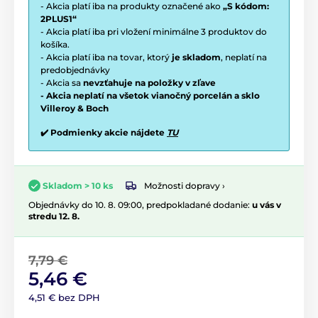
- Akcia platí iba na produkty označené ako
„S kódom:
2PLUS1“
- Akcia platí iba pri vložení minimálne 3 produktov do
košíka.
- Akcia platí iba na tovar, ktorý
je skladom
, neplatí na
predobjednávky
- Akcia sa
nevzťahuje na položky v zľave
- Akcia neplatí na všetok vianočný porcelán a sklo
Villeroy & Boch
✔️ Podmienky akcie nájdete
TU
Možnosti dopravy ›
Skladom > 10 ks
Objednávky do 10. 8. 09:00, predpokladané dodanie:
u vás v
stredu 12. 8.
7,79 €
5,46 €
4,51 € bez DPH