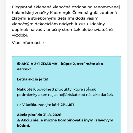
Elegantná sklenená vianočná ozdoba od renomovanej
holandskej značky Kaemingk. Červená guľa zdobená
zlatými a striebornými detailmi dodá vašim
vianočným dekoráciám nádych luxusu. Ideálny
doplnok na váš vianočný stromček alebo sviatočnú
výzdobu.
Viac informácií ›
🎁 AKCIA 2+1 ZDARMA – kúpte 2, tretí máte ako
darček!
Letná akcia je tu!
Nakúpte ľubovoľné 3 produkty, ktoré spĺňajú
podmienky a ten najlacnejší získate od nás ako darček.
👉 V košíku zadajte kód:
2PLUS1
Akcia platí do 31. 8. 2026
⚠️ Akciu nie je možné kombinovať s inými zľavovými
kódmi.