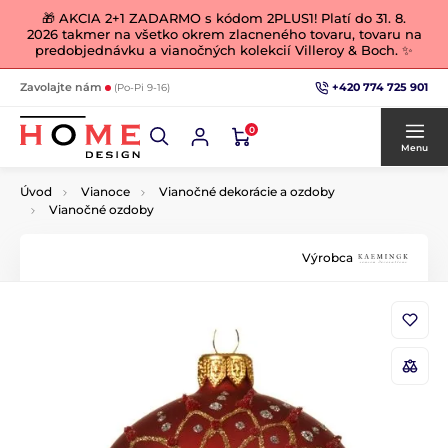
🎁 AKCIA 2+1 ZADARMO s kódom 2PLUS1! Platí do 31. 8.
2026 takmer na všetko okrem zlacneného tovaru, tovaru na
predobjednávku a vianočných kolekcií Villeroy & Boch. ✨
+420 774 725 901
Zavolajte nám
(Po-Pi 9-16)
0
Menu
Úvod
Vianoce
Vianočné dekorácie a ozdoby
Vianočné ozdoby
Výrobca