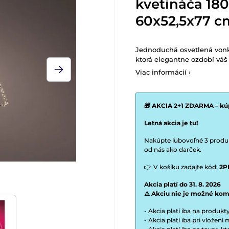
kvetináča 180
60x52,5x77 c
Jednoduchá osvetlená vonka
ktorá elegantne ozdobí váš 
Viac informácií ›
🎁 AKCIA 2+1 ZDARMA – kúp
Letná akcia je tu!
Nakúpte ľubovoľné 3 produkt
od nás ako darček.
👉 V košíku zadajte kód:
2P
Akcia platí do 31. 8. 2026
⚠️ Akciu nie je možné kom
- Akcia platí iba na produk
- Akcia platí iba pri vložen