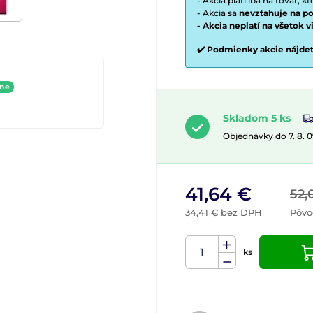
- Akcia platí iba na tovar, k
- Akcia sa
nevzťahuje na po
- Akcia neplatí na všetok 
✔️ Podmienky akcie nájde
ine
Skladom 5 ks
Objednávky do 7. 8. 
41,64 €
52,
34,41 € bez DPH
Pôvo
ks