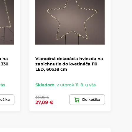
m na
Vianočná dekorácia hviezda na
Vi
 330
zapichnutie do kvetináča 110
3D
LED, 60x38 cm
13
vás
Skladom
,
v utorok 11. 8. u vás
Sk
33,86 €
214
ošíka
Do košíka
27,09 €
17