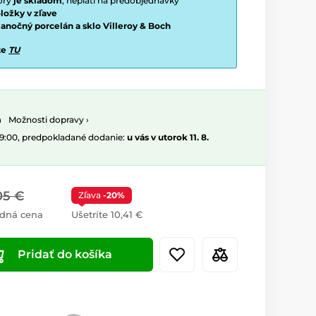
torý
je skladom
, neplatí na predobjednávky
ložky v zľave
vianočný porcelán a sklo Villeroy & Boch
te
TU
Možnosti dopravy ›
09:00, predpokladané dodanie:
u vás v utorok 11. 8.
05 €
Zľava
-20%
dná cena
Ušetríte 10,41 €
Pridať do košíka