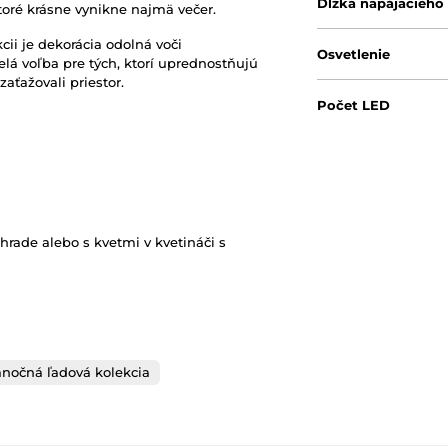
Dĺžka napájacieho
ktoré krásne vynikne najmä večer.
ii je dekorácia odolná voči
Osvetlenie
lá voľba pre tých, ktorí uprednostňujú
aťažovali priestor.
Počet LED
Farba osvetlenia
hrade alebo s kvetmi v kvetináči s
anočná ľadová kolekcia