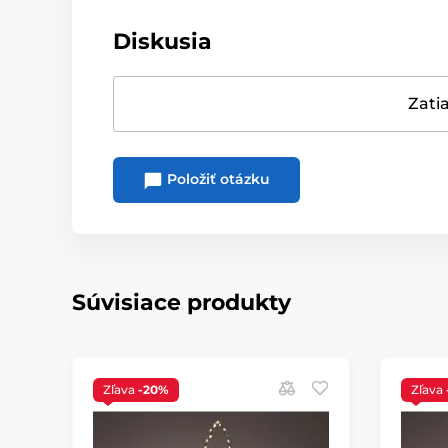
Diskusia
Zatia
Položiť otázku
Súvisiace produkty
Zľava
-20%
Zľava