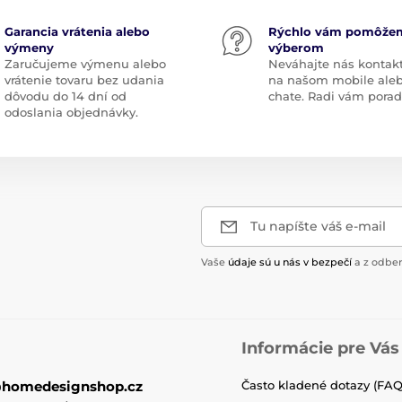
Garancia vrátenia alebo
Rýchlo vám pomôže
výmeny
výberom
Zaručujeme výmenu alebo
Neváhajte nás kontak
vrátenie tovaru bez udania
na našom mobile ale
dôvodu do 14 dní od
chate. Radi vám pora
odoslania objednávky.
Tu napíšte váš e-mail
Vaše
údaje sú u nás v bezpečí
a z odber
Informácie pre Vás
@homedesignshop.cz
Často kladené dotazy (FAQ