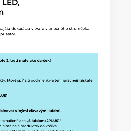
 LED,
m
jšia dekorácia v tvare vianočného stromčeka,
priestor.
te 2, tretí máte ako darček!
y, ktoré spĺňajú podmienky a ten najlacnejší získate
LUS1
binovať s inými zľavovými kódmi.
ty označené ako
„S kódom: 2PLUS1“
í minimálne 3 produktov do košíka.