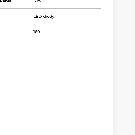
 kábla
5 m
LED diody
180
Teplá biela