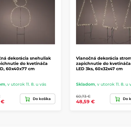
ná dekorácia snehuliak
Vianočná dekorácia stro
ichnutie do kvetináča
zapichnutie do kvetináča
ED, 60x40x77 cm
LED 3ks, 60x32x47 cm
om
,
v utorok 11. 8. u vás
Skladom
,
v utorok 11. 8. u 
€
60,73 €
Do košíka
Do k
 €
48,59 €