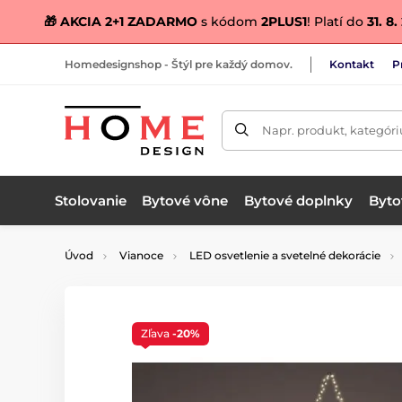
🎁 AKCIA 2+1 ZADARMO
s kódom
2PLUS1
! Platí do
31. 8
Homedesignshop - Štýl pre každý domov.
Kontakt
P
Napr. produkt, kategóri
Stolovanie
Bytové vône
Bytové doplnky
Bytov
Úvod
Vianoce
LED osvetlenie a svetelné dekorácie
Zľava
-20%