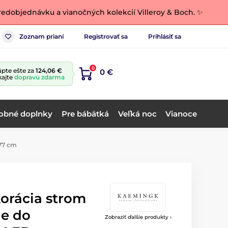
edobjednávku a vianočných kolekcií Villeroy & Boch. ✨
Zoznam prianí
Registrovať sa
Prihlásiť sa
0
pte ešte za
124,06 €
0 €
kajte
dopravu zdarma
obné doplnky
Pre bábätká
Veľká noc
Vianoce
x77 cm
orácia strom
ie do
Zobraziť ďalšie produkty ›