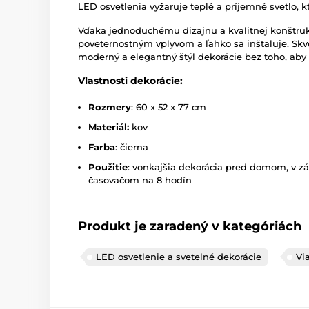
LED osvetlenia vyžaruje teplé a príjemné svetlo, 
Vďaka jednoduchému dizajnu a kvalitnej konštrukc
poveternostným vplyvom a ľahko sa inštaluje. Skve
moderný a elegantný štýl dekorácie bez toho, aby z
Vlastnosti dekorácie:
Rozmery
: 60 x 52 x 77 cm
Materiál:
kov
Farba
: čierna
Použitie
: vonkajšia dekorácia pred domom, v zá
časovačom na 8 hodín
Produkt je zaradený v kategóriách
LED osvetlenie a svetelné dekorácie
Vi