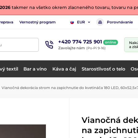
. 2026
takmer na všetko okrem zlacneného tovaru, tovaru na pr
reprava
Vernostný program
Porovnávanie
EUR
+420 774 725 901
online
Nakú
u
a zís
Zavolajte nám
(Po-Pi 9-16)
ý textil
Bar a víno
Káva a čaj
Starostlivosť o telo
Os
Vianočná dekorácia strom na zapichnutie do kvetináča 180 LED, 60x52,5
Vianočná dek
na zapichnut