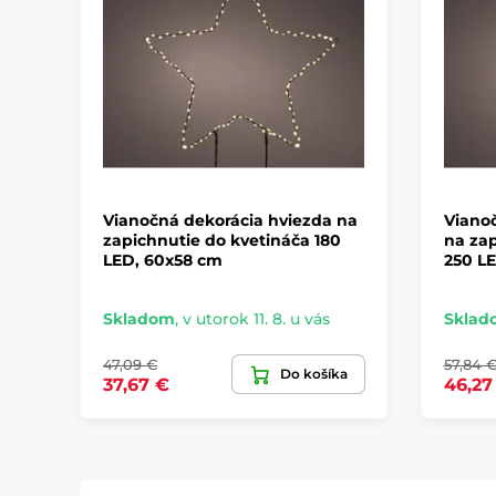
Vianočná dekorácia hviezda na
Vianoč
zapichnutie do kvetináča 180
na zap
LED, 60x58 cm
250 L
Skladom
,
v utorok 11. 8. u vás
Sklad
47,09 €
57,84 
Do košíka
37,67 €
46,27