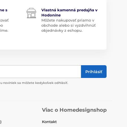
me s
Vlastná kamenná predajňa v
Hodoníne
tovať
Môžete nakupovať priamo v
bo
obchode alebo si vyzdvihnúť
díme.
objednávky z eshopu.
Prihlásiť
u noviniek sa môžete kedykoľvek odhlásiť.
Viac o Homedesignshop
)
Kontakt