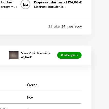
0 bodov
Doprava zdarma
od
124,06 €
 programu ›
Možnosti doručenia ›
Záruka:
24 mesiacov
Vianočná dekorácia…
K nákupu
41,64 €
Čierna
Kov