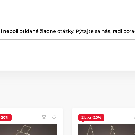
ľ neboli pridané žiadne otázky. Pýtajte sa nás, radi por
-20%
Zľava
-20%