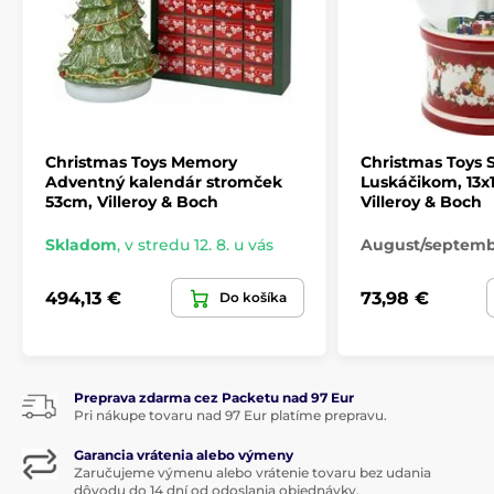
Christmas Toys Memory
Christmas Toys S
Adventný kalendár stromček
Luskáčikom, 13x
53cm, Villeroy & Boch
Villeroy & Boch
Skladom
,
v stredu 12. 8. u vás
August/septem
494,13 €
73,98 €
Do košíka
Preprava zdarma cez Packetu nad 97 Eur
Pri nákupe tovaru nad 97 Eur platíme prepravu.
Garancia vrátenia alebo výmeny
Zaručujeme výmenu alebo vrátenie tovaru bez udania
dôvodu do 14 dní od odoslania objednávky.