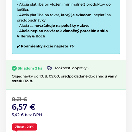
- Akcia platí iba pri vložení minimálne 3 produktov do
košíka.
- Akcia platí iba na tovar, ktorý
je skladom
, neplatí na
predobjednávky
- Akcia sa
nevzťahuje na položky v zľave
- Akcia neplatí na všetok vianočný porcelán a sklo
Villeroy & Boch
✔️ Podmienky akcie nájdete
TU
Možnosti dopravy ›
Skladom 2 ks
Objednávky do 10. 8. 09:00, predpokladané dodanie:
u vás v
stredu 12. 8.
8,21 €
6,57 €
5,42 € bez DPH
Zľava
-20%