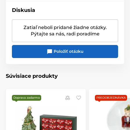
glamour efekt, tieto
vianočné ozdoby v tvare špicov
Diskusia
sú tou správnou voľbou.
Zatiaľ neboli pridané žiadne otázky.
Produkt je zaradený v kategóriách
Pýtajte sa nás, radi poradíme
Vianočné dekorácie
Položiť otázku
Vianočná Luxury kolekcia
Vianočná medvedíková kolekcia
Vianočná Luskáčková kolekcia
Súvisiace produkty
Vianočná sladká kolekcia
Doprava zadarmo
PREDOBJEDNÁVKA