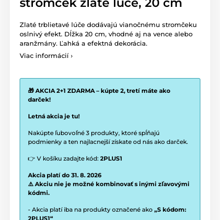
stromček zlaté lúče, 20 cm
Zlaté trblietavé lúče dodávajú vianočnému stromčeku
oslnivý efekt. Dĺžka 20 cm, vhodné aj na vence alebo
aranžmány. Ľahká a efektná dekorácia.
Viac informácií ›
🎁 AKCIA 2+1 ZDARMA – kúpte 2, tretí máte ako
darček!
Letná akcia je tu!
Nakúpte ľubovoľné 3 produkty, ktoré spĺňajú
podmienky a ten najlacnejší získate od nás ako darček.
👉 V košíku zadajte kód:
2PLUS1
Akcia platí do 31. 8. 2026
⚠️ Akciu nie je možné kombinovať s inými zľavovými
kódmi.
- Akcia platí iba na produkty označené ako
„S kódom:
2PLUS1“