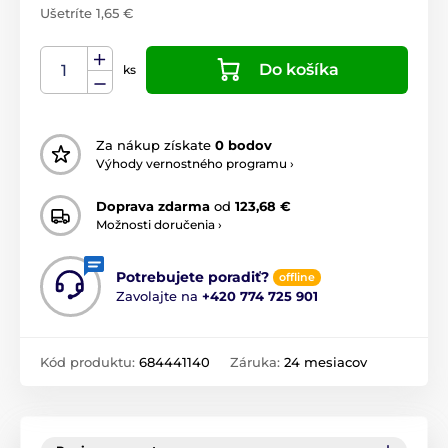
Ušetríte 1,65 €
Do košíka
ks
Za nákup získate
0 bodov
Výhody vernostného programu ›
Doprava zdarma
od
123,68 €
Možnosti doručenia ›
Potrebujete poradiť?
offline
Zavolajte na
+420 774 725 901
Kód produktu:
684441140
Záruka:
24 mesiacov