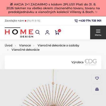
🎁 AKCIA 2+1 ZADARMO s kódom 2PLUS1! Platí do 31. 8.
2026 takmer na všetko okrem zlacneného tovaru, tovaru na
predobjednávku a vianočných kolekcií Villeroy & Boch. ✨
+420 774 725 901
Zavolajte nám
(Po-Pi 9-16)
0
Menu
Úvod
Vianoce
Vianočné dekorácie a ozdoby
Vianočné dekorácie
Výrobca