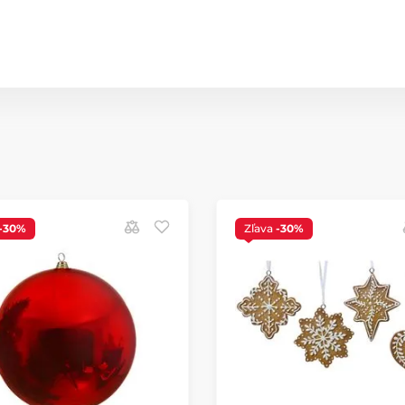
-30%
Zľava
-30%