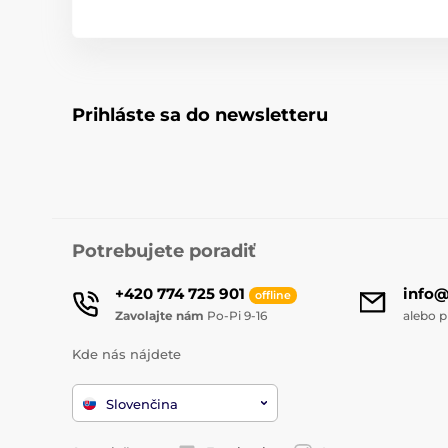
Prihláste sa do newsletteru
Potrebujete poradiť
+420 774 725 901
info
offline
Zavolajte nám
Po-Pi 9-16
alebo p
Kde nás nájdete
Slovenčina