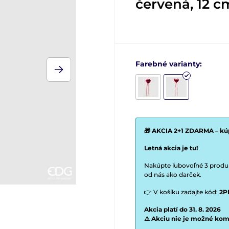
červená, 12 c
Farebné varianty:
🎁 AKCIA 2+1 ZDARMA – kúp
Letná akcia je tu!
Nakúpte ľubovoľné 3 produkt
od nás ako darček.
👉 V košíku zadajte kód:
2P
Akcia platí do 31. 8. 2026
⚠️ Akciu nie je možné kom