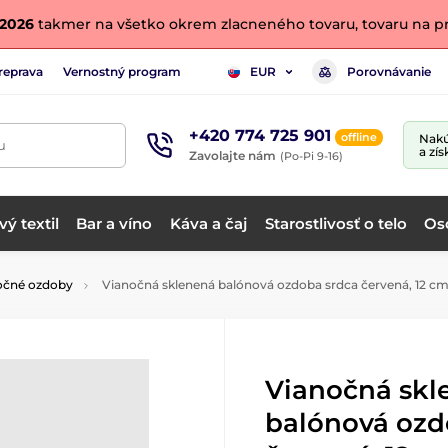
. 2026
takmer na všetko okrem zlacneného tovaru, tovaru na pr
reprava
Vernostný program
Porovnávanie
EUR
+420 774 725 901
offline
Nakú
u
a zís
Zavolajte nám
(Po-Pi 9-16)
ý textil
Bar a víno
Káva a čaj
Starostlivosť o telo
Os
očné ozdoby
Vianočná sklenená balónová ozdoba srdca červená, 12 c
Vianočná skl
balónová ozd