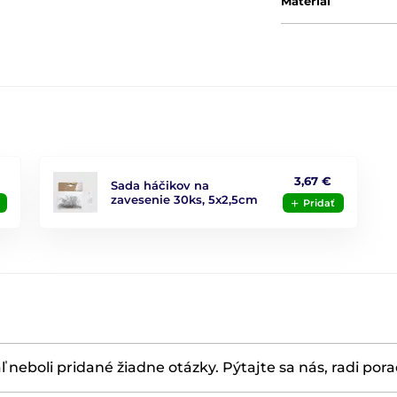
Materiál
3,67 €
Sada háčikov na
zavesenie 30ks, 5x2,5cm
Pridať
ľ neboli pridané žiadne otázky. Pýtajte sa nás, radi por