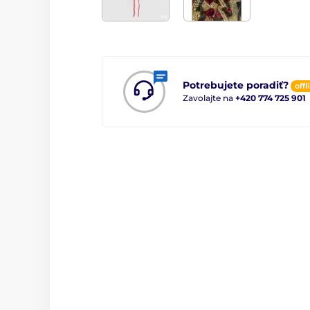
Potrebujete poradiť?
offl
Zavolajte na
+420 774 725 901