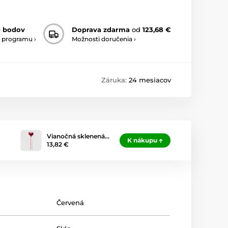
0 bodov
Doprava zdarma
od
123,68 €
 programu ›
Možnosti doručenia ›
Záruka:
24 mesiacov
Vianočná sklenená…
K nákupu
13,82 €
Červená