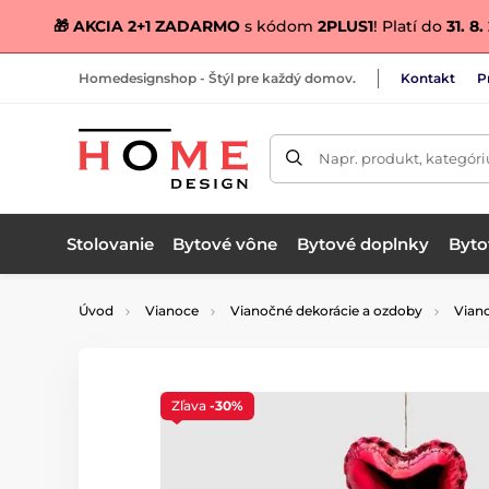
🎁 AKCIA 2+1 ZADARMO
s kódom
2PLUS1
! Platí do
31. 8
Homedesignshop - Štýl pre každý domov.
Kontakt
P
Napr. produkt, kategóri
Stolovanie
Bytové vône
Bytové doplnky
Bytov
Úvod
Vianoce
Vianočné dekorácie a ozdoby
Vian
Zľava
-30%