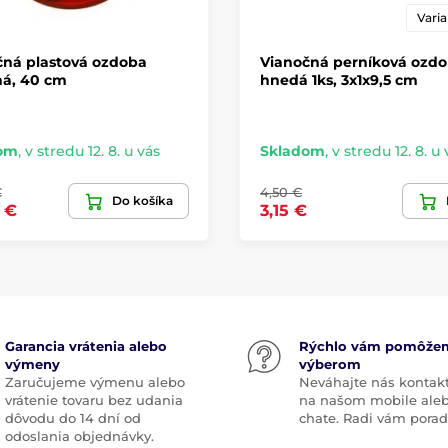
Varia
čná plastová ozdoba
Vianočná perníková ozd
ná, 40 cm
hnedá 1ks, 3x1x9,5 cm
om
,
v stredu 12. 8. u vás
Skladom
,
v stredu 12. 8. u 
€
4,50 €
Do košíka
 €
3,15 €
Garancia vrátenia alebo
Rýchlo vám pomôže
výmeny
výberom
Zaručujeme výmenu alebo
Neváhajte nás kontak
vrátenie tovaru bez udania
na našom mobile ale
dôvodu do 14 dní od
chate. Radi vám pora
odoslania objednávky.