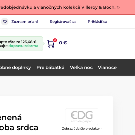
edobjednávku a vianočných kolekcií Villeroy & Boch. ✨
Zoznam prianí
Registrovať sa
Prihlásiť sa
0
pte ešte za
123,68 €
0 €
kajte
dopravu zdarma
obné doplnky
Pre bábätká
Veľká noc
Vianoce
m
enená
oba srdca
Zobraziť ďalšie produkty ›