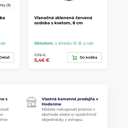
nty (3)
oba
Vianočná sklenená červená
Vi
ozdoba s kvetom, 8 cm
na
De
Ro
vás
Skladom
,
v stredu 12. 8. u vás
Sk
7,79 €
16,
Detail
Do košíka
5,46 €
9,
me s
Vlastná kamenná predajňa v
Hodoníne
tovať
Môžete nakupovať priamo v
bo
obchode alebo si vyzdvihnúť
díme.
objednávky z eshopu.