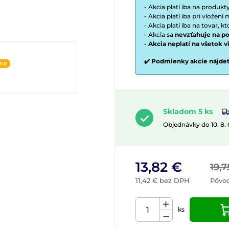
- Akcia platí iba na produk
- Akcia platí iba pri vložen
- Akcia platí iba na tovar, k
- Akcia sa
nevzťahuje na po
- Akcia neplatí na všetok 
✔️ Podmienky akcie nájde
ine
Skladom 5 ks
Objednávky do 10. 8.
13,82 €
19,7
11,42 € bez DPH
Pôvo
ks