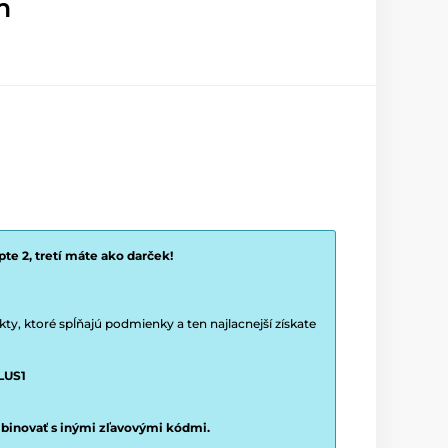
m
te 2, tretí máte ako darček!
y, ktoré spĺňajú podmienky a ten najlacnejší získate
LUS1
binovať s inými zľavovými kódmi.