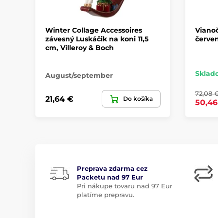
Winter Collage Accessoires
Viano
závesný Luskáčik na koni 11,5
červe
cm, Villeroy & Boch
Sklad
August/september
72,08 
21,64 €
Do košíka
50,46
Preprava zdarma cez
Packetu nad 97 Eur
Pri nákupe tovaru nad 97 Eur
platíme prepravu.