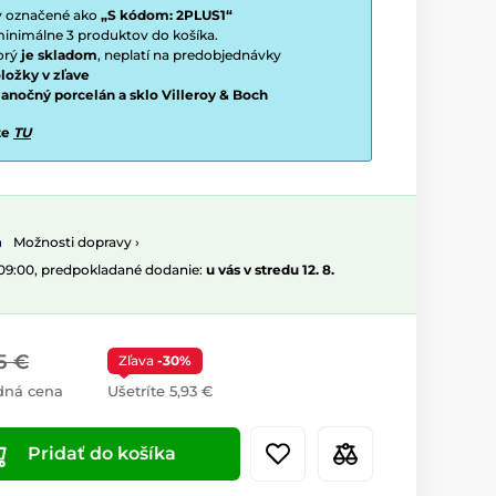
ty označené ako
„S kódom: 2PLUS1“
í minimálne 3 produktov do košíka.
torý
je skladom
, neplatí na predobjednávky
ložky v zľave
vianočný porcelán a sklo Villeroy & Boch
te
TU
Možnosti dopravy ›
 09:00, predpokladané dodanie:
u vás v stredu 12. 8.
5 €
Zľava
-30%
dná cena
Ušetríte 5,93 €
Pridať do košíka