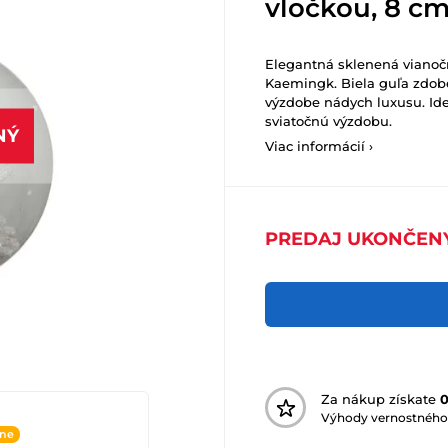
vločkou, 8 c
Elegantná sklenená viano
Kaemingk. Biela guľa zdob
výzdobe nádych luxusu. Id
sviatočnú výzdobu.
NÝ
Viac informácií ›
PREDAJ UKONČEN
Za nákup získate
Výhody vernostného
ine