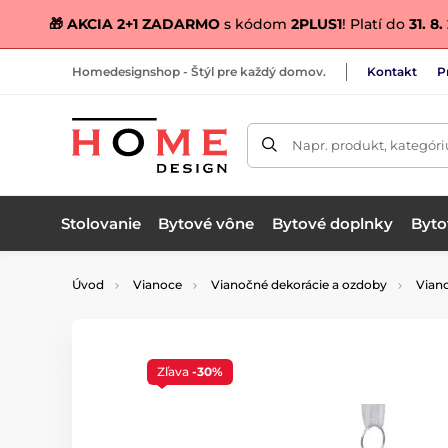
🎁 AKCIA 2+1 ZADARMO
s kódom
2PLUS1
! Platí do
31. 8
Homedesignshop - Štýl pre každý domov.
Kontakt
P
Napr. produkt, kategóri
Stolovanie
Bytové vône
Bytové doplnky
Bytov
Úvod
Vianoce
Vianočné dekorácie a ozdoby
Vian
Zľava
-30%