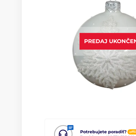
PREDAJ UKONČE
Potrebujete poradiť?
offl