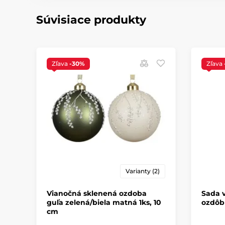
Súvisiace produkty
Zľava
-30%
Zľava
Varianty (2)
Vianočná sklenená ozdoba
Sada 
guľa zelená/biela matná 1ks, 10
ozdôb 
cm