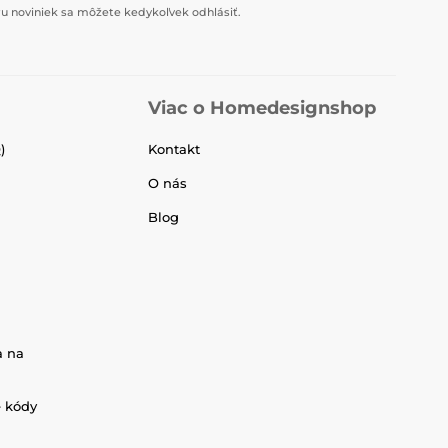
u noviniek sa môžete kedykoľvek odhlásiť.
Viac o Homedesignshop
)
Kontakt
O nás
Blog
a na
é kódy