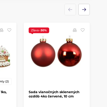
Zľava
-30%
Z
nty (2)
1ks,
Sada vianočných sklenených
Vi
ozdôb 4ks červené, 10 cm
gu