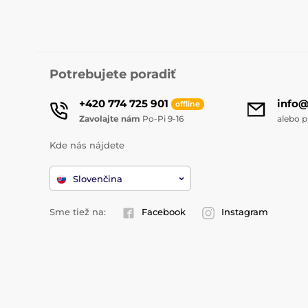
Potrebujete poradiť
+420 774 725 901
info
offline
Zavolajte nám
Po-Pi 9-16
alebo p
Kde nás nájdete
Slovenčina
Sme tiež na:
Facebook
Instagram