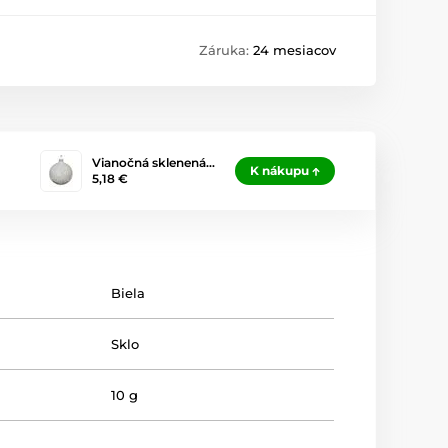
Záruka:
24 mesiacov
Vianočná sklenená…
K nákupu
5,18 €
Biela
Sklo
10 g