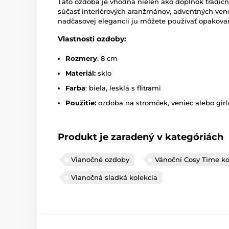
Táto ozdoba je vhodná nielen ako doplnok tradičn
súčasť interiérových aranžmánov, adventných venco
nadčasovej elegancii ju môžete používať opakov
Vlastnosti ozdoby:
Rozmery
: 8 cm
Materiál:
sklo
Farba
: biela, lesklá s flitrami
Použitie:
ozdoba na stromček, veniec alebo gir
Produkt je zaradený v kategóriách
Vianočné ozdoby
Vánoční Cosy Time ko
Vianočná sladká kolekcia