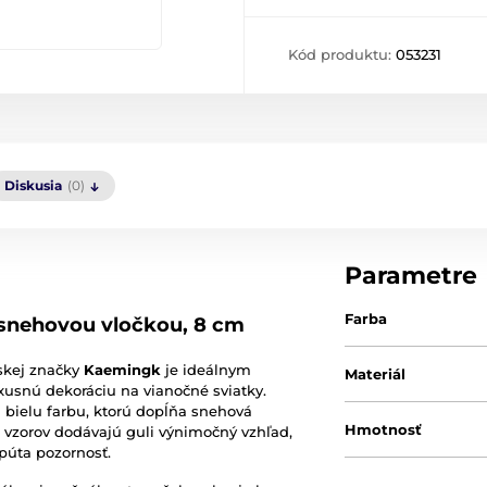
Kód produktu:
053231
Diskusia
(0)
Parametre
Farba
 snehovou vločkou, 8 cm
skej značky
Kaemingk
je ideálnym
Materiál
xusnú dekoráciu na vianočné sviatky.
 bielu farbu, ktorú dopĺňa snehová
Hmotnosť
ch vzorov dodávajú guli výnimočný vzhľad,
púta pozornosť.