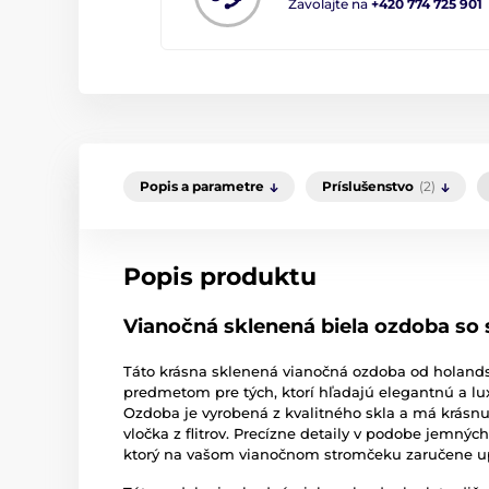
Zavolajte na
+420 774 725 901
Popis a parametre
Príslušenstvo
(2)
Popis produktu
Vianočná sklenená biela ozdoba so
Táto krásna sklenená vianočná ozdoba od holand
predmetom pre tých, ktorí hľadajú elegantnú a lu
Ozdoba je vyrobená z kvalitného skla a má krásnu
vločka z flitrov. Precízne detaily v podobe jemný
ktorý na vašom vianočnom stromčeku zaručene u