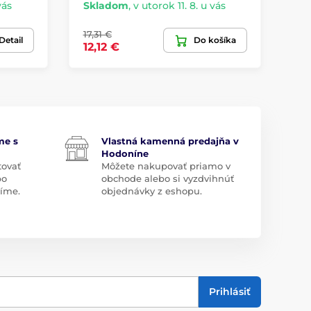
vás
Skladom
,
v utorok 11. 8. u vás
Sk
17,31 €
4,
Detail
Do košíka
12,12 €
2,
me s
Vlastná kamenná predajňa v
Hodoníne
tovať
Môžete nakupovať priamo v
bo
obchode alebo si vyzdvihnúť
díme.
objednávky z eshopu.
Prihlásiť