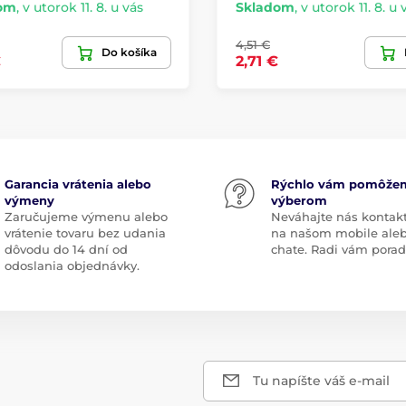
om
,
v utorok 11. 8. u vás
Skladom
,
v utorok 11. 8. u 
4,51 €
Do košíka
€
2,71 €
Garancia vrátenia alebo
Rýchlo vám pomôže
výmeny
výberom
Zaručujeme výmenu alebo
Neváhajte nás kontak
vrátenie tovaru bez udania
na našom mobile ale
dôvodu do 14 dní od
chate. Radi vám pora
odoslania objednávky.
Tu napíšte váš e-mail