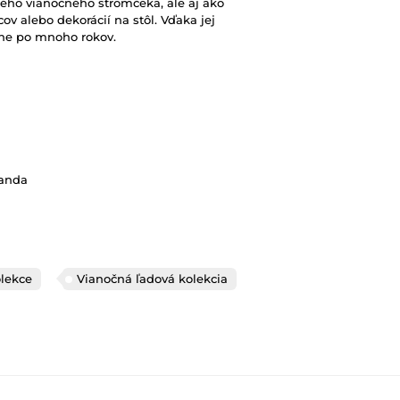
ého vianočného stromčeka, ale aj ako
v alebo dekorácií na stôl. Vďaka jej
ane po mnoho rokov.
landa
lekce
Vianočná ľadová kolekcia