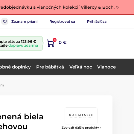
edobjednávku a vianočných kolekcií Villeroy & Boch. ✨
Zoznam prianí
Registrovať sa
Prihlásiť sa
0
pte ešte za
123,96 €
0 €
kajte
dopravu zdarma
obné doplnky
Pre bábätká
Veľká noc
Vianoce
 cm
enená biela
nehovou
Zobraziť ďalšie produkty ›