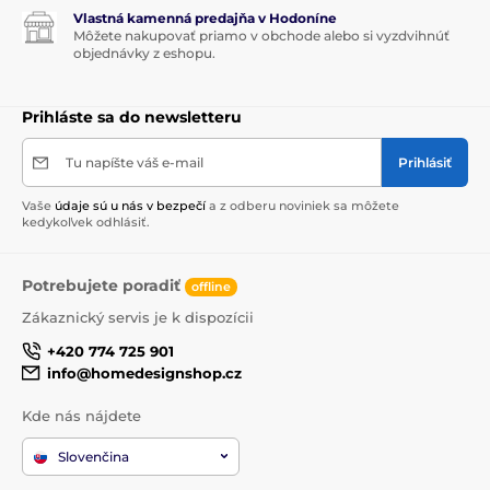
Vlastná kamenná predajňa v Hodoníne
Môžete nakupovať priamo v obchode alebo si vyzdvihnúť
objednávky z eshopu.
Prihláste sa do newsletteru
Tu napíšte váš e-mail
Prihlásiť
Vaše
údaje sú u nás v bezpečí
a z odberu noviniek sa môžete
kedykoľvek odhlásiť.
Potrebujete poradiť
offline
Zákaznický servis je k dispozícii
+420 774 725 901
info@homedesignshop.cz
Kde nás nájdete
Slovenčina