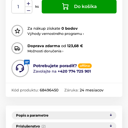
Do košíka
ks
Za nákup získate
0 bodov
Výhody vernostného programu ›
Doprava zdarma
od
123,68 €
Možnosti doručenia ›
Potrebujete poradiť?
offline
Zavolajte na
+420 774 725 901
Kód produktu:
68496450
Záruka:
24 mesiacov
Popis a parametre
Príslušenstvo
(2)