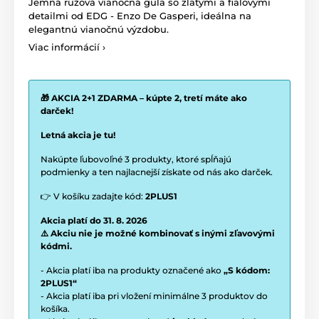
Jemná ružová vianočná guľa so zlatými a fialovými
detailmi od EDG - Enzo De Gasperi, ideálna na
elegantnú vianočnú výzdobu.
Viac informácií ›
🎁 AKCIA 2+1 ZDARMA – kúpte 2, tretí máte ako
darček!
Letná akcia je tu!
Nakúpte ľubovoľné 3 produkty, ktoré spĺňajú
podmienky a ten najlacnejší získate od nás ako darček.
👉 V košíku zadajte kód:
2PLUS1
Akcia platí do 31. 8. 2026
⚠️ Akciu nie je možné kombinovať s inými zľavovými
kódmi.
- Akcia platí iba na produkty označené ako
„S kódom:
2PLUS1“
- Akcia platí iba pri vložení minimálne 3 produktov do
košíka.