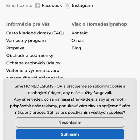
Sme tiež na:
Facebook
Instagram
Informácie pre Vás
Viac o Homedesignshop
Často kladené dotazy (FAQ)
Kontakt
Vernostný program
O nás
Preprava
Blog
Obchodné podmienky
Ochrana osobných údajov
Vrátenie a výmena tovaru
Nevyzdvihnutá objednávka
na dobierku
Sme HOMEDESIGNSHOP a pracujeme so súbormi cookie a
Podmienky akcie a zľavové
osobnými údajmi, aby naše služby fungovali.
kódy
Aby sme vedeli, čo sa na našej stránke deje, a aby sme mohli
Reklamacie
prispôsobiť naše reklamy, ponúknuť vám zľavu a spríjemniť vám
nákupný proces. Súhlasíte s používaním všetkých
cookies
?
Nesúhlasím
Súhlasím