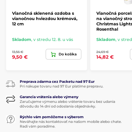
Vianočná sklenená ozdoba s
Vianočná porce
vianočnou hviezdou krémová,
na vianočný st
12 cm
Christmas Lights
Rosenthal
Skladom
,
v stredu 12. 8. u vás
Skladom
,
v stred
13,56 €
24,69 €
Do košíka
9,50 €
14,82 €
Preprava zdarma cez Packetu nad 97 Eur
Pri nákupe tovaru nad 97 Eur platíme prepravu.
Garancia vrátenia alebo výmeny
Zaručujeme výmenu alebo vrátenie tovaru bez udania
dôvodu do 14 dní od odoslania objednávky.
Rýchlo vám pomôžeme s výberom
Neváhajte nás kontaktovať na našom mobile alebo chate.
Radi vám poradíme.