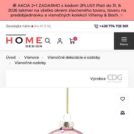
🎁 AKCIA 2+1 ZADARMO s kódom 2PLUS1! Platí do 31. 8.
2026 takmer na všetko okrem zlacneného tovaru, tovaru na
predobjednávku a vianočných kolekcií Villeroy & Boch. ✨
+420 774 725 901
Zavolajte nám
(Po-Pi 9-16)
0
Menu
Úvod
Vianoce
Vianočné dekorácie a ozdoby
Vianočné ozdoby
Výrobca