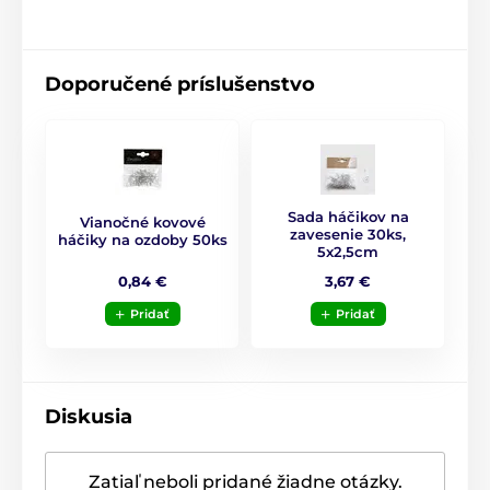
Veľkosť
: 8 cm
Materiál:
sklo
Farba
: ružová, zlatá
Doporučené príslušenstvo
Použitie
: ozdoba na stromček, veniec alebo
girlandu
Produkt je zaradený v kategóriách
Sada háčikov na
Vianočné kovové
zavesenie 30ks,
háčiky na ozdoby 50ks
Vianočné ozdoby
Vianočné ozdoby
5x2,5cm
0,84 €
3,67 €
Vianočná sladká kolekcia
Pridať
Pridať
Diskusia
Zatiaľ neboli pridané žiadne otázky.