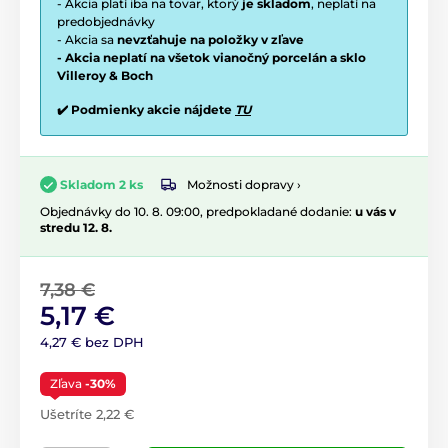
- Akcia platí iba na tovar, ktorý
je skladom
, neplatí na
predobjednávky
- Akcia sa
nevzťahuje na položky v zľave
- Akcia neplatí na všetok vianočný porcelán a sklo
Villeroy & Boch
✔️ Podmienky akcie nájdete
TU
Možnosti dopravy ›
Skladom 2 ks
Objednávky do 10. 8. 09:00, predpokladané dodanie:
u vás v
stredu 12. 8.
7,38 €
5,17 €
4,27 € bez DPH
Zľava
-30%
Ušetríte 2,22 €