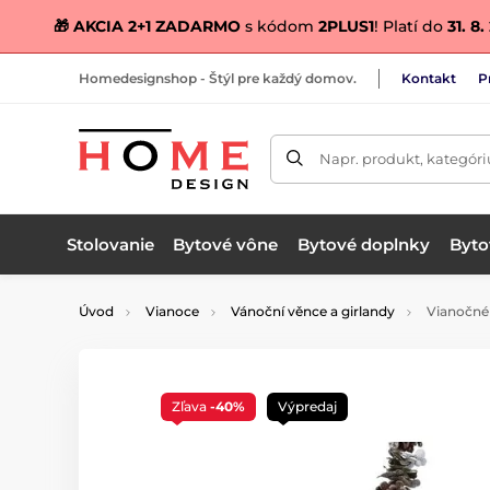
🎁 AKCIA 2+1 ZADARMO
s kódom
2PLUS1
! Platí do
31. 8
Homedesignshop - Štýl pre každý domov.
Kontakt
P
Napr. produkt, kategóri
Stolovanie
Bytové vône
Bytové doplnky
Bytov
Úvod
Vianoce
Vánoční věnce a girlandy
Vianočné 
Zľava
-40%
Výpredaj