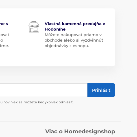
me s
Vlastná kamenná predajňa v
Hodoníne
tovať
Môžete nakupovať priamo v
bo
obchode alebo si vyzdvihnúť
díme.
objednávky z eshopu.
Prihlásiť
u noviniek sa môžete kedykoľvek odhlásiť.
Viac o Homedesignshop