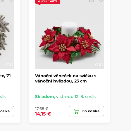
Zľava
-20%
Z
c, 71
Vánoční věneček na svíčku s
Vi
vánoční hvězdou, 23 cm
gi
vás
Skladom
,
v stredu 12. 8. u vás
Sk
17,68 €
10,
ošíka
Do košíka
14,15 €
8,