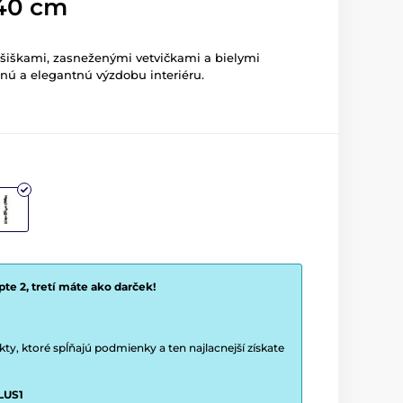
140 cm
 šiškami, zasneženými vetvičkami a bielymi
nú a elegantnú výzdobu interiéru.
te 2, tretí máte ako darček!
y, ktoré spĺňajú podmienky a ten najlacnejší získate
LUS1