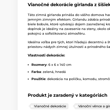
Vianočné dekorácie girlanda z šišie
Táto zimná girlanda prináša do vášho domova ha
jemným zimným efektom. Girlandu zdobia prírodné
biele bobule, ktoré vytvárajú dojem zasneženej kr
doplnok je ideálny na zavesenie na steny, okolo o
pokojnú a sofistikovanú atmosféru.
Ideálna voľba pre tých, ktorí hľadajú decentnú a 
priestoru nádych zimnej útulnosti a prírodného š
Vlastnosti dekorácie:
Rozmery
: 6 x 6 x 140 cm
Farba
: zelená, hnedá
Použitie
: dekorácia na poličku, komodu, strom
Produkt je zaradený v kategóriách
Vianočné dekorácie
Vánoční věnce a gi