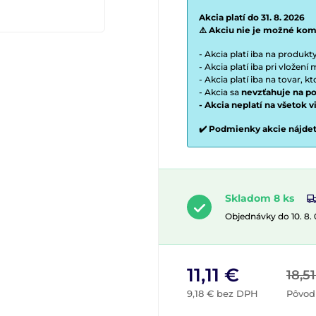
Akcia platí do 31. 8. 2026
⚠️ Akciu nie je možné kom
- Akcia platí iba na produk
- Akcia platí iba pri vložen
- Akcia platí iba na tovar, k
- Akcia sa
nevzťahuje na po
- Akcia neplatí na všetok 
✔️ Podmienky akcie nájde
Skladom 8 ks
Objednávky do 10. 8.
11,11 €
18,5
9,18 € bez DPH
Pôvod