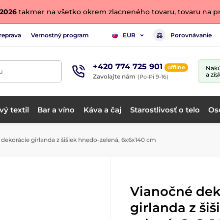
. 2026
takmer na všetko okrem zlacneného tovaru, tovaru na pr
reprava
Vernostný program
Porovnávanie
EUR
+420 774 725 901
offline
Nakú
u
a zís
Zavolajte nám
(Po-Pi 9-16)
ý textil
Bar a víno
Káva a čaj
Starostlivosť o telo
Os
dekorácie girlanda z šišiek hnedo-zelená, 6x6x140 cm
Vianočné dek
girlanda z ši