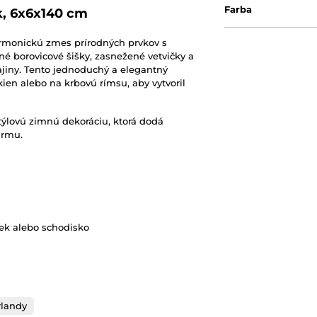
Farba
k, 6x6x140 cm
rmonickú zmes prírodných prvkov s
 borovicové šišky, zasnežené vetvičky a
ajiny. Tento jednoduchý a elegantný
kien alebo na krbovú rímsu, aby vytvoril
štýlovú zimnú dekoráciu, ktorá dodá
armu.
ček alebo schodisko
rlandy