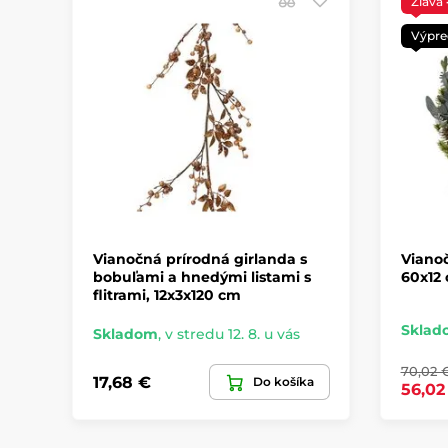
Zľava
Výpre
Vianočná prírodná girlanda s
Vianoč
bobuľami a hnedými listami s
60x12
flitrami, 12x3x120 cm
Sklad
Skladom
,
v stredu 12. 8. u vás
70,02 
17,68 €
Do košíka
56,02