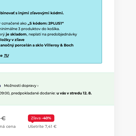
binovať s inými zľavovými kódmi.
ty označené ako
„S kódom: 2PLUS1“
í minimálne 3 produktov do košíka.
torý
je skladom
, neplatí na predobjednávky
ložky v zľave
vianočný porcelán a sklo Villeroy & Boch
te
TU
Možnosti dopravy ›
 09:00, predpokladané dodanie:
u vás v stredu 12. 8.
1 €
Zľava
-40%
ná cena
Ušetríte 7,41 €