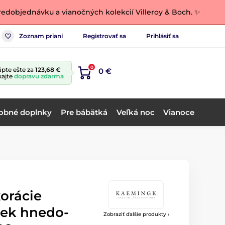
edobjednávku a vianočných kolekcií Villeroy & Boch. ✨
Zoznam prianí
Registrovať sa
Prihlásiť sa
0
pte ešte za
123,68 €
0 €
kajte
dopravu zdarma
obné doplnky
Pre bábätká
Veľká noc
Vianoce
orácie
šiek hnedo-
Zobraziť ďalšie produkty ›