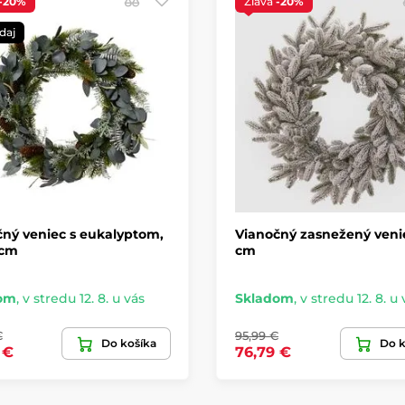
-20%
Zľava
-20%
daj
ný veniec s eukalyptom,
Vianočný zasnežený venie
 cm
cm
om
,
v stredu 12. 8. u vás
Skladom
,
v stredu 12. 8. u 
€
95,99 €
Do košíka
Do k
 €
76,79 €