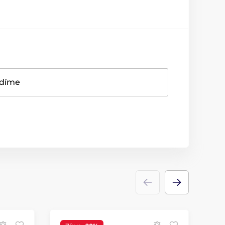
adíme