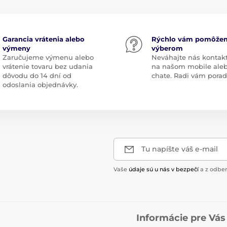
Garancia vrátenia alebo
Rýchlo vám pomôže
výmeny
výberom
Zaručujeme výmenu alebo
Neváhajte nás kontak
vrátenie tovaru bez udania
na našom mobile ale
dôvodu do 14 dní od
chate. Radi vám pora
odoslania objednávky.
Tu napíšte váš e-mail
Vaše
údaje sú u nás v bezpečí
a z odber
Informácie pre Vás