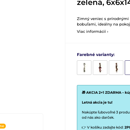
zelená, 6x6x
Zimný veniec s prírodnými
bobuľami, ideálny na pokoj
Viac informácií ›
Farebné varianty:
🎁 AKCIA 2+1 ZDARMA – kúp
Letná akcia je tu!
Nakúpte ľubovoľné 3 produkt
od nás ako darček.
ine
👉 V košíku zadajte kód:
2P