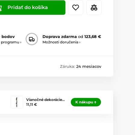
Pridať do košíka
0 bodov
Doprava zdarma
od
123,68 €
 programu ›
Možnosti doručenia ›
Záruka:
24 mesiacov
Vianočné dekorácie…
K nákupu
11,11 €