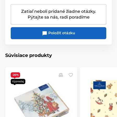
rodinné scény pred ozdobeným vianočným
stromčekom, obklopené svetielkami a zvieratkami.
Zatiaľ neboli pridané žiadne otázky.
Pýtajte sa nás, radi poradíme
Položiť otázku
Súvisiace produkty
-20%
Výpredaj
Kolekcia
Christmas Lights
Tohtoročná
siedma
zberateľská edícia,
ktorú navrhla
česká ilustrátorka
Renata Fučíková
, nesie názov
"Christmas Lights" - "
Vianočné svetielka
"
a
prináša