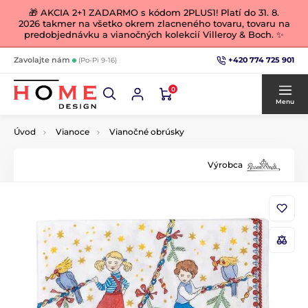
🎁 AKCIA 2+1 ZADARMO s kódom 2PLUS1! Platí do 31. 8.
2026 takmer na všetko okrem zlacneného tovaru, tovaru na
predobjednávku a vianočných kolekcií Villeroy & Boch. ✨
+420 774 725 901
Zavolajte nám
(Po-Pi 9-16)
0
Menu
Úvod
Vianoce
Vianočné obrúsky
Výrobca