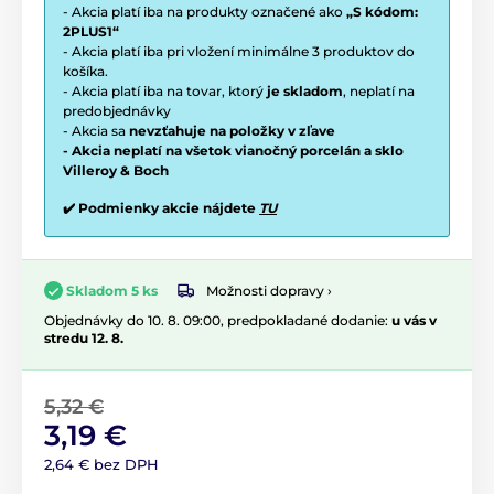
- Akcia platí iba na produkty označené ako
„S kódom:
2PLUS1“
- Akcia platí iba pri vložení minimálne 3 produktov do
košíka.
- Akcia platí iba na tovar, ktorý
je skladom
, neplatí na
predobjednávky
- Akcia sa
nevzťahuje na položky v zľave
- Akcia neplatí na všetok vianočný porcelán a sklo
Villeroy & Boch
✔️ Podmienky akcie nájdete
TU
Možnosti dopravy ›
Skladom 5 ks
Objednávky do 10. 8. 09:00, predpokladané dodanie:
u vás v
stredu 12. 8.
5,32 €
3,19 €
2,64 € bez DPH