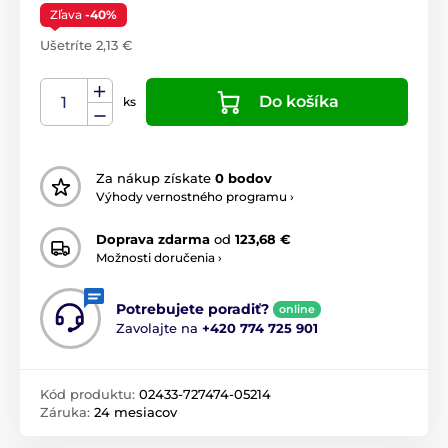
Zľava
-40%
Ušetríte 2,13 €
Do košíka
ks
Za nákup získate
0 bodov
Výhody vernostného programu ›
Doprava zdarma
od
123,68 €
Možnosti doručenia ›
Potrebujete poradiť?
online
Zavolajte na
+420 774 725 901
Kód produktu:
02433-727474-05214
Záruka:
24 mesiacov