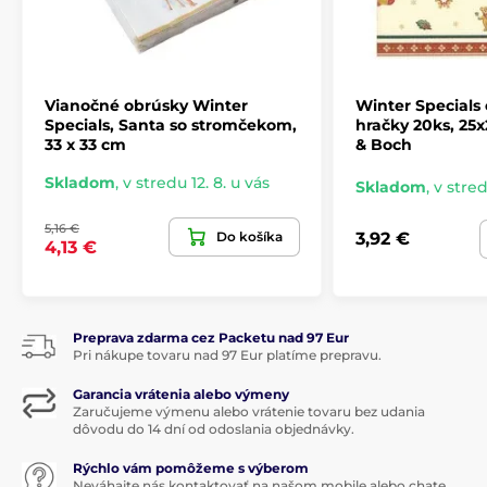
kúzlo Vianoc do každého domova. Kolekcia oslavuje
radostné vianočné chvíle a nostalgiu detstva
prostredníctvom veselo ladených dekorácií. Zahŕňa
hviezdicové misky, taniere, hrnčeky, zvončeky, gule,
ozdoby, obrúsky a dózy na sušienky v jemných a
Vianočné obrúsky Winter
Winter Specials
pokojných tónoch.
Specials, Santa so stromčekom,
hračky 20ks, 25x
33 x 33 cm
& Boch
Porcelánové predmety zachytávajú deti pri
sviatočných činnostiach, ako je výroba dekorácií alebo
Skladom
,
v stredu 12. 8. u vás
Skladom
,
v stred
zdobenie domácnosti, a vytvárajú útulnú atmosféru.
Limitovaná edícia obsahuje aj rodinné scény okolo
5,16 €
vianočného stromčeka, ktorý žiari svetielkami, a
Do košíka
3,92 €
4,13 €
zobrazuje zvieratá, ako sú psy a papagáje, v tejto
sviatočnej atmosfére. Základným prvkom tejto
kolekcie je ikonický porcelánový vianočný zvonček
Hutschenreuther
, ktorý zdobí vianočné stromčeky a
slúži ako obľúbený
darčekový predmet
už viac ako
45
Preprava zdarma cez Packetu nad 97 Eur
Pri nákupe tovaru nad 97 Eur platíme prepravu.
rokov
Garancia vrátenia alebo výmeny
Zaručujeme výmenu alebo vrátenie tovaru bez udania
Produkt je zaradený v kategóriách
dôvodu do 14 dní od odoslania objednávky.
Rýchlo vám pomôžeme s výberom
Vianočné stolovanie
Vianočné obrúsky
Neváhajte nás kontaktovať na našom mobile alebo chate.