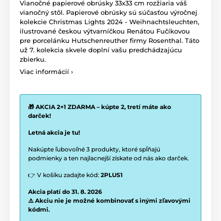
Vianočné papierové obrúsky 33x33 cm rozžiaria váš
vianočný stôl. Papierové obrúsky sú súčasťou výročnej
kolekcie Christmas Lights 2024 -
Weihnachtsleuchten,
ilustrované českou výtvarníčkou Renátou Fučíkovou
pre porcelánku Hutschenreuther firmy Rosenthal. Táto
už 7. kolekcia skvele doplní vašu predchádzajúcu
zbierku.
Viac informácií ›
🎁 AKCIA 2+1 ZDARMA – kúpte 2, tretí máte ako
darček!
Letná akcia je tu!
Nakúpte ľubovoľné 3 produkty, ktoré spĺňajú
podmienky a ten najlacnejší získate od nás ako darček.
👉 V košíku zadajte kód:
2PLUS1
Akcia platí do 31. 8. 2026
⚠️ Akciu nie je možné kombinovať s inými zľavovými
kódmi.