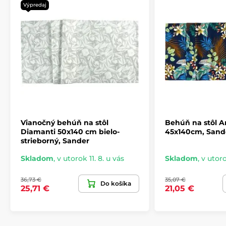
Výpredaj
Vianočný behúň na stôl
Behúň na stôl 
Diamanti 50x140 cm bielo-
45x140cm, Sand
Produkt je zaradený v kategóriách
strieborný, Sander
Skladom
,
v utorok 11. 8. u vás
Skladom
,
v utoro
Behúne
TEXTIL V AKCII
Vianočné behúne
36,73 €
35,07 €
Do košíka
25,71 €
21,05 €
Vianočná Luxury kolekcia