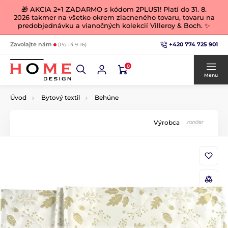
🎁 AKCIA 2+1 ZADARMO s kódom 2PLUS1! Platí do 31. 8.
2026 takmer na všetko okrem zlacneného tovaru, tovaru na
predobjednávku a vianočných kolekcií Villeroy & Boch. ✨
+420 774 725 901
Zavolajte nám
(Po-Pi 9-16)
0
Menu
Úvod
Bytový textil
Behúne
Výrobca