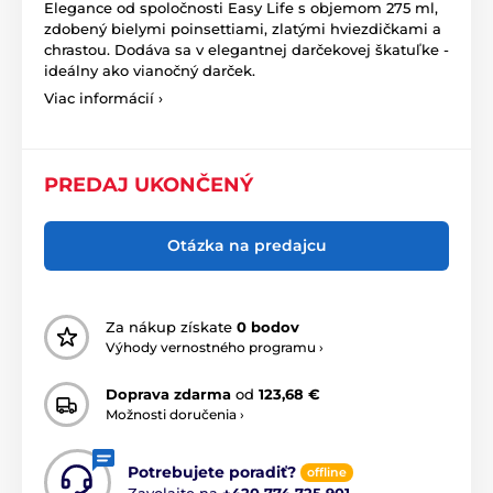
Elegance od spoločnosti Easy Life s objemom 275 ml,
zdobený bielymi poinsettiami, zlatými hviezdičkami a
chrastou. Dodáva sa v elegantnej darčekovej škatuľke -
ideálny ako vianočný darček.
Viac informácií ›
PREDAJ UKONČENÝ
Otázka na predajcu
Za nákup získate
0 bodov
Výhody vernostného programu ›
Doprava zdarma
od
123,68 €
Možnosti doručenia ›
Potrebujete poradiť?
offline
Zavolajte na
+420 774 725 901