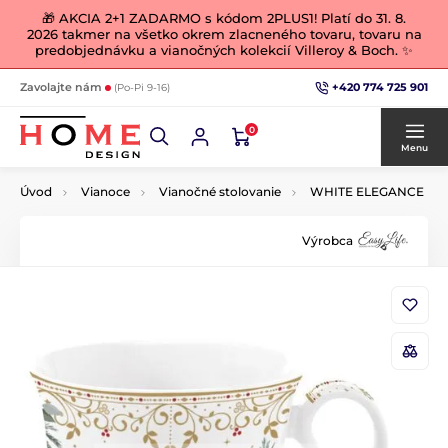
🎁 AKCIA 2+1 ZADARMO s kódom 2PLUS1! Platí do 31. 8.
2026 takmer na všetko okrem zlacneného tovaru, tovaru na
predobjednávku a vianočných kolekcií Villeroy & Boch. ✨
+420 774 725 901
Zavolajte nám
(Po-Pi 9-16)
0
Menu
Úvod
Vianoce
Vianočné stolovanie
WHITE ELEGANCE
Výrobca