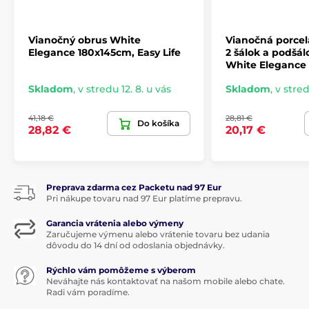
Vianočný obrus White
Vianočná porce
Elegance 180x145cm, Easy Life
2 šálok a podšál
White Elegance 8
Skladom
,
v stredu 12. 8. u vás
Skladom
,
v stred
41,18 €
28,81 €
Do košíka
28,82 €
20,17 €
Preprava zdarma cez Packetu nad 97 Eur
Pri nákupe tovaru nad 97 Eur platíme prepravu.
Garancia vrátenia alebo výmeny
Zaručujeme výmenu alebo vrátenie tovaru bez udania
dôvodu do 14 dní od odoslania objednávky.
Rýchlo vám pomôžeme s výberom
Neváhajte nás kontaktovať na našom mobile alebo chate.
Radi vám poradíme.