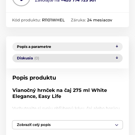
Kód produktu:
R1101WHEL
Záruka:
24 mesiacov
Popis a parametre
Diskusia
(0)
Popis produktu
Vianočný hrnček na čaj 275 ml White
Elegance, Easy Life
Vychutnajte si svoju obľúbenú kávu, čaj alebo horúcu
čokoládu v porcelánovom hrnčeku z kolekcie
White
Elegance
od talianskej značky
Easy Life
. Vianočný
Zobraziť celý popis
dizajn s bielou poinsétiou, zlatými hviezdičkami,
červenými bobuľami a svätojánskym chvojím premení