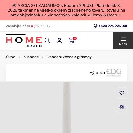
🎁 AKCIA 2+1 ZADARMO s kódom 2PLUS1! Platí do 31. 8.
2026 takmer na všetko okrem zlacneného tovaru, tovaru na
predobjednávku a vianočných kolekcií Villeroy & Boch. ✨
+420 774 725 901
Zavolajte nám
(Po-Pi 9-16)
0
Menu
Úvod
Vianoce
Vánoční věnce a girlandy
Výrobca