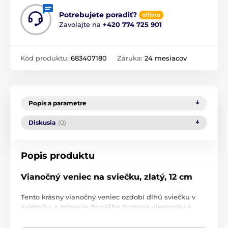
Potrebujete poradiť?
offline
Zavolajte na
+420 774 725 901
Kód produktu:
683407180
Záruka:
24 mesiacov
Popis a parametre
Diskusia
(0)
Popis produktu
Vianočný veniec na sviečku, zlatý, 12 cm
Tento krásny vianočný veniec ozdobí dlhú sviečku v
svietniku a prinesie do vášho domova eleganciu a
sviatočnú atmosféru. Je zdobený jemnými
kvetinovými ozdobami a korálkami v zlatých