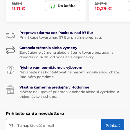
18,51 €
20,57 €
Do košíka
11,11 €
10,29 €
Preprava zdarma cez Packetu nad 97 Eur
Pri nákupe tovaru nad 97 Eur platíme prepravu.
Garancia vrátenia alebo výmeny
Zaručujeme výmenu alebo vrátenie tovaru bez udania
dôvodu do 14 dní od odoslania objednávky.
Rýchlo vám pomôžeme s výberom
Neváhajte nás kontaktovať na našom mobile alebo chate.
Radi vám poradíme.
Vlastná kamenná predajňa v Hodoníne
Môžete nakupovať priamo v obchode alebo si vyzdvihnúť
objednávky z eshopu.
Prihláste sa do newsletteru
Tu napíšte váš e-mail
Prihlásiť