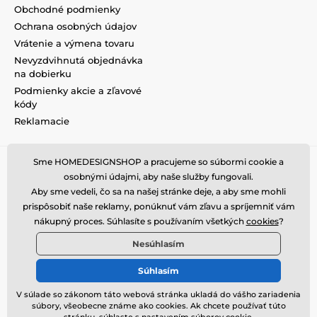
Obchodné podmienky
Ochrana osobných údajov
Vrátenie a výmena tovaru
Nevyzdvihnutá objednávka
na dobierku
Podmienky akcie a zľavové
kódy
Reklamacie
Sme HOMEDESIGNSHOP a pracujeme so súbormi cookie a
osobnými údajmi, aby naše služby fungovali.
Aby sme vedeli, čo sa na našej stránke deje, a aby sme mohli
prispôsobiť naše reklamy, ponúknuť vám zľavu a spríjemniť vám
nákupný proces. Súhlasíte s používaním všetkých
cookies
?
Nesúhlasím
Súhlasím
V súlade so zákonom táto webová stránka ukladá do vášho zariadenia
súbory, všeobecne známe ako cookies. Ak chcete používať túto
© 2026 www.homedesignshop.sk ⦁ E-shop vytvorila
SIMPLIA.cz