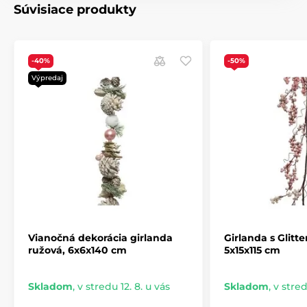
Súvisiace produkty
Vianočná sladká kolekcia
-40%
-50%
Výpredaj
Vianočná dekorácia girlanda
Girlanda s Glitte
ružová, 6x6x140 cm
5x15x115 cm
Skladom
,
v stredu 12. 8. u vás
Skladom
,
v stred