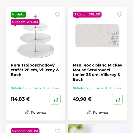
Novinka
S kódom: 2PLUS1
S kódom: 2PLUS1
Pura Trojposchodový
Man. Rock blanc Mickey
etažér 26 cm, Villeroy &
Mouse Servírovací
Boch
tanier 35 cm, Villeroy &
Boch
Skladom
,
v utorok 11. 8. u vás
Skladom
,
v utorok 11. 8. u vás
114,83 €
49,98 €
Porovnať
Porovnať
S kódom: 2PLUS1