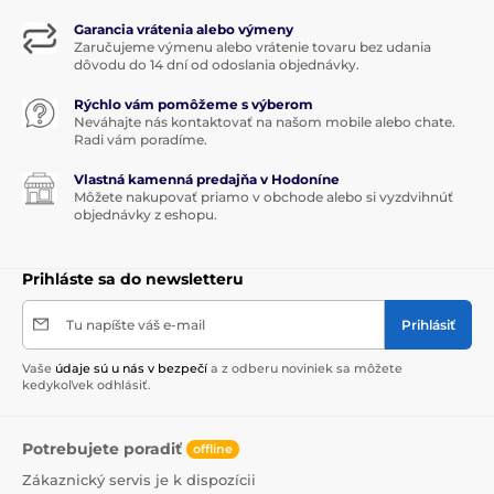
Garancia vrátenia alebo výmeny
Zaručujeme výmenu alebo vrátenie tovaru bez udania
dôvodu do 14 dní od odoslania objednávky.
Rýchlo vám pomôžeme s výberom
Neváhajte nás kontaktovať na našom mobile alebo chate.
Radi vám poradíme.
Vlastná kamenná predajňa v Hodoníne
Môžete nakupovať priamo v obchode alebo si vyzdvihnúť
objednávky z eshopu.
Prihláste sa do newsletteru
Tu napíšte váš e-mail
Prihlásiť
Vaše
údaje sú u nás v bezpečí
a z odberu noviniek sa môžete
kedykoľvek odhlásiť.
Potrebujete poradiť
offline
Zákaznický servis je k dispozícii