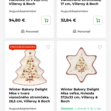
Villeroy & Boch
17 cm, Villeroy & Boch
August/september
August/september
94,80 €
32,84 €
Porovnať
Porovnať
PREDOBJEDNÁVKA
Winter Bakery Delight
Winter Bakery Delight
Misa v tvare
Misa veľká, Hviezda
vianočného stromčeka
37,5x33 cm, Villeroy &
26,5 cm, Villeroy & Boch
Boch
August/september
Skladom
,
v utorok 11. 8. u vás