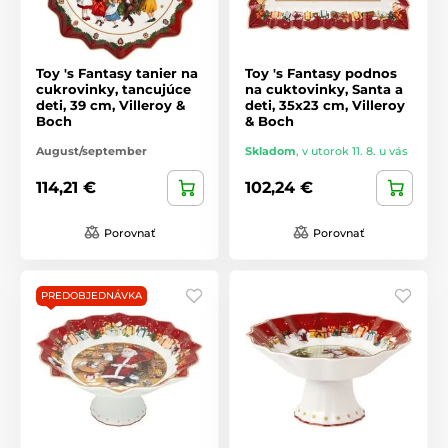
Toy 's Fantasy tanier na
Toy 's Fantasy podnos
cukrovinky, tancujúce
na cuktovinky, Santa a
deti, 39 cm, Villeroy &
deti, 35x23 cm, Villeroy
Boch
& Boch
August/september
Skladom
,
v utorok 11. 8. u vás
114,21 €
102,24 €
Porovnať
Porovnať
PREDOBJEDNÁVKA