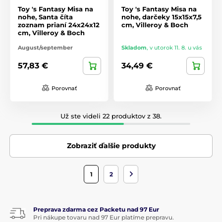
Toy 's Fantasy Misa na
Toy 's Fantasy Misa na
nohe, Santa číta
nohe, darčeky 15x15x7,5
zoznam prianí 24x24x12
cm, Villeroy & Boch
cm, Villeroy & Boch
August/september
Skladom
,
v utorok 11. 8. u vás
57,83 €
34,49 €
Porovnať
Porovnať
Už ste videli 22 produktov z 38.
Zobraziť ďalšie produkty
1
2
Preprava zdarma cez Packetu nad 97 Eur
Pri nákupe tovaru nad 97 Eur platíme prepravu.