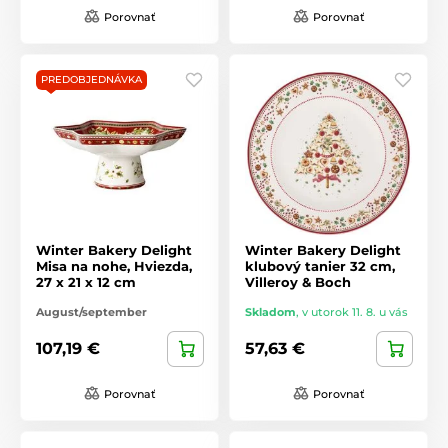
Porovnať
Porovnať
PREDOBJEDNÁVKA
Winter Bakery Delight
Winter Bakery Delight
Misa na nohe, Hviezda,
klubový tanier 32 cm,
27 x 21 x 12 cm
Villeroy & Boch
August/september
Skladom
,
v utorok 11. 8. u vás
107,19 €
57,63 €
Porovnať
Porovnať