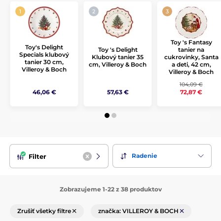
a kolekciám, ako sú
Toy's Delight
,
Country Life
či
Spring
Bloom
, si vyberiete ideálne kúsky pre každú príležitosť – od
každodenného stolovania až po slávnostné hostiny.
Toy 's Fantasy
Toy's Delight
tanier na
Toy 's Delight
Specials klubový
cukrovinky, Santa
Klubový tanier 35
tanier 30 cm,
a deti, 42 cm,
cm, Villeroy & Boch
Villeroy & Boch
Villeroy & Boch
104,09 €
46,06 €
57,63 €
72,87 €
Radenie
Filter
Zobrazujeme 1-22 z 38 produktov
Zrušiť všetky filtre
značka: VILLEROY & BOCH