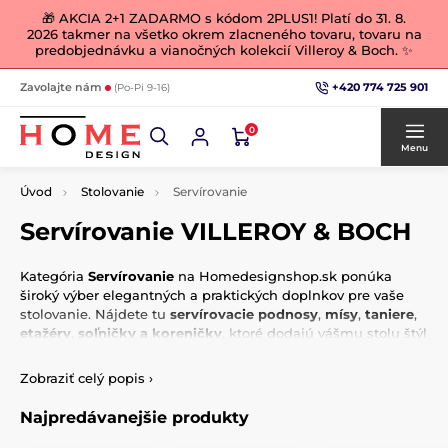
🎁 AKCIA 2+1 ZADARMO s kódom 2PLUS1! Platí do 31. 8.
2026 takmer na všetko okrem zlacneného tovaru, tovaru na
predobjednávku a vianočných kolekcií Villeroy & Boch. ✨
+420 774 725 901
Zavolajte nám
(Po-Pi 9-16)
0
Menu
Úvod
Stolovanie
Servírovanie
Servírovanie VILLEROY & BOCH
Kategória
Servírovanie
na Homedesignshop.sk ponúka
široký výber elegantných a praktických doplnkov pre vaše
stolovanie. Nájdete tu
servírovacie podnosy
,
mísy
,
taniere
,
etažéry
,
soľničky a koreničky
, ktoré dodajú vášmu stolu štýl
aj funkčnosť.
Zobraziť celý popis
›
Produkty sú vyrobené z kvalitných materiálov, ako je
porcelán, sklo, bambus či kov, a pochádzajú od
Najpredávanejšie produkty
renomovaných značiek, ako sú
Villeroy & Boch
,
Easy Life
,
Maxwell & Williams
alebo
EDG
. Vďaka rozmanitým dizajnom