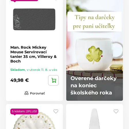
Man. Rock Mickey
Mouse Servírovací
tanier 35 cm, Villeroy &
Boch
Skladom
,
v utorok 11. 8. u vás
Overené darčeky
49,98 €
na koniec
školského roka
Porovnať
S kódom: 2PLUS1