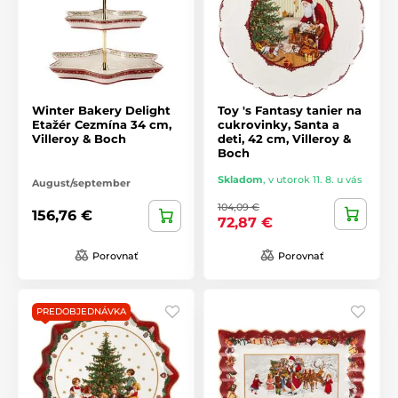
Winter Bakery Delight
Toy 's Fantasy tanier na
Etažér Cezmína 34 cm,
cukrovinky, Santa a
Villeroy & Boch
deti, 42 cm, Villeroy &
Boch
Skladom
,
v utorok 11. 8. u vás
August/september
104,09 €
156,76 €
72,87 €
Porovnať
Porovnať
PREDOBJEDNÁVKA