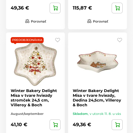
49,36 €
115,87 €
Porovnať
Porovnať
PREDOBJEDNÁVKA
Winter Bakery Delight
Winter Bakery Delight
Misa v tvare hviezdy
Misa v tvare hviezdy,
stromček 24,5 cm,
Dedina 24,5cm, Villeroy
Villeroy & Boch
& Boch
August/september
Skladom
,
v utorok 11. 8. u vás
41,10 €
49,36 €