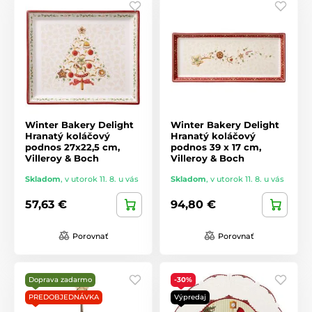
Winter Bakery Delight
Winter Bakery Delight
Hranatý koláčový
Hranatý koláčový
podnos 27x22,5 cm,
podnos 39 x 17 cm,
Villeroy & Boch
Villeroy & Boch
Skladom
,
v utorok 11. 8. u vás
Skladom
,
v utorok 11. 8. u vás
57,63 €
94,80 €
Porovnať
Porovnať
Doprava zadarmo
-30%
PREDOBJEDNÁVKA
Výpredaj