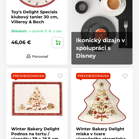
Toy's Delight Specials
klubový tanier 30 cm,
Villeroy & Boch
Skladom
,
v utorok 11. 8. u vás
Ikonický dizajn v
46,06 €
spolupráci s
Disney
Porovnať
PREDOBJEDNÁVKA
PREDOBJEDNÁVKA
Winter Bakery Delight
Winter Bakery Delight
Podnos na tortu /
miska v tvare
vianočku 39 x 26,5 cm,
vianočného stromčeka,