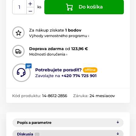
Do košíka
ks
Za nákup získate
1 bodov
Výhody vernostného programu ›
Doprava zdarma
od
123,96 €
Možnosti doručenia ›
Potrebujete poradiť?
offline
Zavolajte na
+420 774 725 901
Kód produktu:
14-8612-2856
Záruka:
24 mesiacov
Popis a parametre
Diskusia
(0)