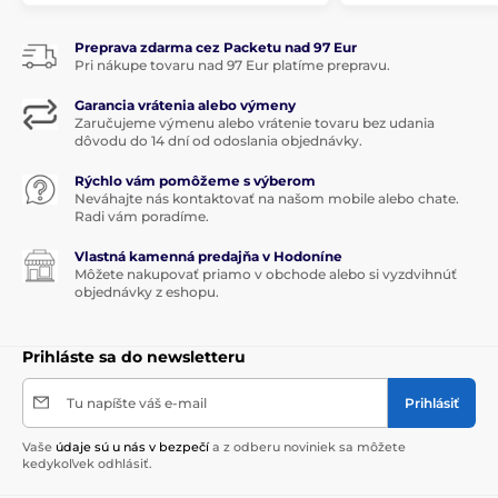
Neglazované časti porcelánu sa leští diamantovým
pásom. Nemôžu teda poškriabať stôl či glazúru pri
Preprava zdarma cez Packetu nad 97 Eur
stohovanie tanierov.
Pri nákupe tovaru nad 97 Eur platíme prepravu.
! Podnosy sú balené po šiestich kusoch v
Garancia vrátenia alebo výmeny
bielej priemyselnej krabici. Pri objednávke
Zaručujeme výmenu alebo vrátenie tovaru bez udania
4 kusov a viac, bude tovar dodaný v
dôvodu do 14 dní od odoslania objednávky.
originálnom balení!
Rýchlo vám pomôžeme s výberom
Neváhajte nás kontaktovať na našom mobile alebo chate.
Radi vám poradíme.
Produkt je zaradený v kategóriách
Vlastná kamenná predajňa v Hodoníne
Môžete nakupovať priamo v obchode alebo si vyzdvihnúť
WINTER BAKERY DELIGHT
Servírovanie
objednávky z eshopu.
Vianočné stolovanie
Prihláste sa do newsletteru
WINTER BAKERY DELIGHT
Tu napíšte váš e-mail
Prihlásiť
Vaše
údaje sú u nás v bezpečí
a z odberu noviniek sa môžete
kedykoľvek odhlásiť.