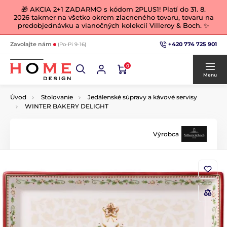
🎁 AKCIA 2+1 ZADARMO s kódom 2PLUS1! Platí do 31. 8.
2026 takmer na všetko okrem zlacneného tovaru, tovaru na
predobjednávku a vianočných kolekcií Villeroy & Boch. ✨
+420 774 725 901
Zavolajte nám
(Po-Pi 9-16)
0
Menu
Úvod
Stolovanie
Jedálenské súpravy a kávové servisy
WINTER BAKERY DELIGHT
Výrobca