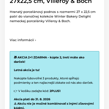
27x22,5 cm, Villeroy & Boch
Hranatý porcelánový podnos s rozmermi 27 x 22,5 cm
patrí do vianočnej kolekcie Winter Bakery Delight
nemeckej porcelánky Villeroy & Boch.
Viac informácií ›
🎁 AKCIA 2+1 ZDARMA – kúpte 2, tretí máte ako
darček!
Letná akcia je tu!
Nakúpte ľubovoľné 3 produkty, ktoré spĺňajú
podmienky a ten najlacnejší získate od nás ako darček.
👉 V košíku zadajte kód:
2PLUS1
Akcia platí do 31. 8. 2026
⚠️ Akciu nie je možné kombinovať s inými zľavovými
kódmi.