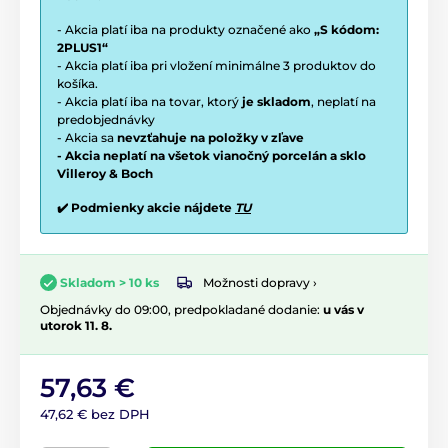
- Akcia platí iba na produkty označené ako
„S kódom:
2PLUS1“
- Akcia platí iba pri vložení minimálne 3 produktov do
košíka.
- Akcia platí iba na tovar, ktorý
je skladom
, neplatí na
predobjednávky
- Akcia sa
nevzťahuje na položky v zľave
- Akcia neplatí na všetok vianočný porcelán a sklo
Villeroy & Boch
✔️ Podmienky akcie nájdete
TU
Možnosti dopravy ›
Skladom > 10 ks
Objednávky do 09:00, predpokladané dodanie:
u vás v
utorok 11. 8.
57,63 €
47,62 € bez DPH