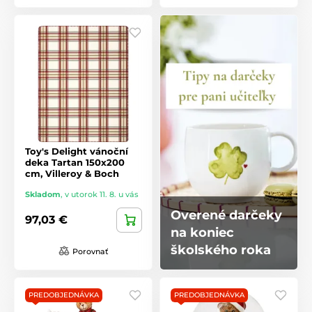
Toy's Delight vánoční
deka Tartan 150x200
cm, Villeroy & Boch
Skladom
,
v utorok 11. 8. u vás
Overené darčeky
97,03 €
na koniec
školského roka
Porovnať
PREDOBJEDNÁVKA
PREDOBJEDNÁVKA