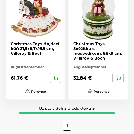
Christmas Toys Hojdací
Christmas Toys
kôň 21,5x8,7x16,9 cm,
Sněžítko s
Villeroy & Boch
medvedíkom, 6,5x9 cm,
Villeroy & Boch
August/september
August/september
61,76 €
32,84 €
Porovnať
Porovnať
Už ste videli 5 produktov z 5.
1