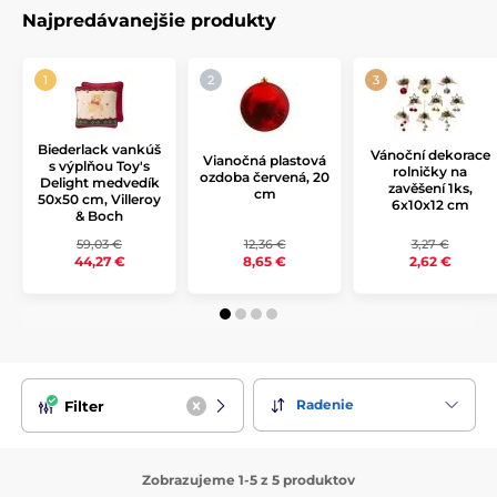
vášho vianočného stromčeka alebo interiéru. Od krásnych
Najpredávanejšie produkty
sklenených gulí cez originálne ozdoby až po tematické
doplnky – každý kúsok tejto kolekcie vnesie do vášho
domova radosť a kúzlo Vianoc.
Vneste do sviatočných dní hravú a veselú atmosféru s touto
medvedíkovou kolekciou, ktorá poteší celú rodinu a dodá
Biederlack vankúš
vašim Vianociam jedinečný šarm!
Vánoční dekorace
Vianočná plastová
s výplňou Toy's
rolničky na
ozdoba červená, 20
Delight medvedík
zavěšení 1ks,
cm
50x50 cm, Villeroy
6x10x12 cm
& Boch
59,03 €
12,36 €
3,27 €
44,27 €
8,65 €
2,62 €
Radenie
Filter
Zobrazujeme 1-5 z 5 produktov