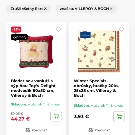
Zrušiť všetky filtre
značka: VILLEROY & BOCH
-25%
Výpredaj
Biederlack vankúš s
Winter Specials
výplňou Toy's Delight
obrúsky, hračky 20ks,
medvedík 50x50 cm,
25x25 cm, Villeroy &
Villeroy & Boch
Boch
Skladom
,
v utorok 11. 8. u vás
Skladom
,
v utorok 11. 8. u vás
59,03 €
3,93 €
44,27 €
Porovnať
Porovnať