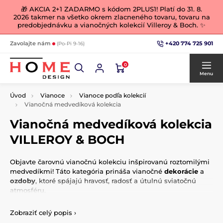
🎁 AKCIA 2+1 ZADARMO s kódom 2PLUS1! Platí do 31. 8.
2026 takmer na všetko okrem zlacneného tovaru, tovaru na
predobjednávku a vianočných kolekcií Villeroy & Boch. ✨
+420 774 725 901
Zavolajte nám
(Po-Pi 9-16)
0
Menu
Úvod
Vianoce
Vianoce podľa kolekcií
Vianočná medvedíková kolekcia
Vianočná medvedíková kolekcia
VILLEROY & BOCH
Objavte čarovnú vianočnú kolekciu inšpirovanú roztomilými
medvedíkmi! Táto kategória prináša vianočné
dekorácie
a
ozdoby
, ktoré spájajú hravosť, radosť a útulnú sviatočnú
atmosféru.
Jednotlivé dekorácie môžete ľahko
kombinovať
a ladiť
Zobraziť celý popis
›
medzi sebou, čím vytvoríte harmonický a veselý vzhľad