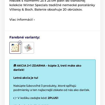
hračiek s rozmermi 25 x 25 cm patrí do vianočnej
kolekcie Winter Specials tradičné nemecké porcelánky
Villeroy & Boch. Balenie obsahuje 20 obrúskov.
Viac informácií ›
Farebné varianty:
🎁 AKCIA 2+1 ZDARMA – kúpte 2, tretí máte ako
darček!
Letná akcia je tu!
Nakúpte ľubovoľné 3 produkty, ktoré spĺňajú
podmienky a ten najlacnejší získate od nás ako darček.
👉 V košíku zadajte kód:
2PLUS1