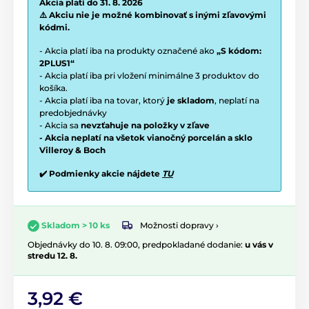
Akcia platí do 31. 8. 2026
⚠️ Akciu nie je možné kombinovať s inými zľavovými
kódmi.
- Akcia platí iba na produkty označené ako
„S kódom:
2PLUS1“
- Akcia platí iba pri vložení minimálne 3 produktov do
košíka.
- Akcia platí iba na tovar, ktorý
je skladom
, neplatí na
predobjednávky
- Akcia sa
nevzťahuje na položky v zľave
- Akcia neplatí na všetok vianočný porcelán a sklo
Villeroy & Boch
✔️ Podmienky akcie nájdete
TU
Možnosti dopravy ›
Skladom > 10 ks
Objednávky do 10. 8. 09:00, predpokladané dodanie:
u vás v
stredu 12. 8.
3,92 €