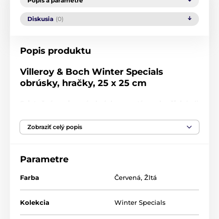
Popis a parametre
Diskusia
(0)
Popis produktu
Villeroy & Boch Winter Specials
obrúsky, hračky, 25 x 25 cm
Sviatočná papierové obrúsky s motívom hračiek
boli
vyrobené o rozmere 25 x 25 cm. Patrí do vianočnej
kolekcie
Winter Specials
nemeckej porcelánky
Zobraziť celý popis
Villeroy & Boch.
Vianočné obrúsky, hračky:
Parametre
vyrobené z papiera
Farba
Červená
,
Žltá
rozmery: 25 x 25 cm
20 ks obrúskov v balení
Kolekcia
Winter Specials