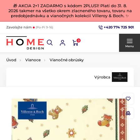
🎁 AKCIA 2+1 ZADARMO s kódom 2PLUS1! Platí do 31. 8.
2026 takmer na všetko okrem zlacneného tovaru, tovaru na
predobjednávku a vianočných kolekcií Villeroy & Boch. ✨
+420 774 725 901
Zavolajte nám
(Po-Pi 9-16)
0
Menu
Úvod
Vianoce
Vianočné obrúsky
Výrobca