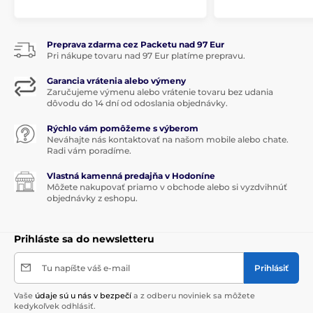
Preprava zdarma cez Packetu nad 97 Eur
Pri nákupe tovaru nad 97 Eur platíme prepravu.
Garancia vrátenia alebo výmeny
Zaručujeme výmenu alebo vrátenie tovaru bez udania
dôvodu do 14 dní od odoslania objednávky.
Rýchlo vám pomôžeme s výberom
Neváhajte nás kontaktovať na našom mobile alebo chate.
Radi vám poradíme.
Vlastná kamenná predajňa v Hodoníne
Môžete nakupovať priamo v obchode alebo si vyzdvihnúť
objednávky z eshopu.
Prihláste sa do newsletteru
Tu napíšte váš e-mail
Prihlásiť
Vaše
údaje sú u nás v bezpečí
a z odberu noviniek sa môžete
kedykoľvek odhlásiť.