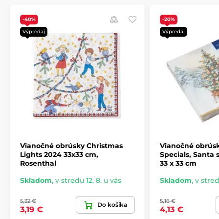
Produkt je zaradený v kategóriách
-40%
-20%
Výpredaj
Výpredaj
Vianočné obrúsky
Vianočná medvedíková kolekcia
Vianočné obrúsky Christmas
Vianočné obrús
Lights 2024 33x33 cm,
Specials, Santa
Rosenthal
33 x 33 cm
Skladom
,
v stredu 12. 8. u vás
Skladom
,
v stred
5,32 €
5,16 €
Do košíka
3,19 €
4,13 €