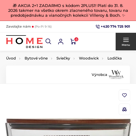
🎁 AKCIA 2+1 ZADARMO s kódom 2PLUS1! Platí do 31. 8.
2026 takmer na všetko okrem zlacneného tovaru, tovaru na
predobjednávku a vianočných kolekcií Villeroy & Boch. ✨
+420 774 725 901
Zavolajte nám
(Po-Pi 9-16)
0
Menu
Úvod
Bytové vône
Sviečky
Woodwick
Lodička
Výrobca