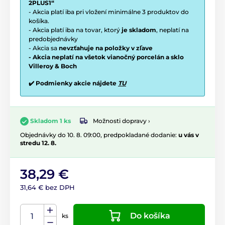
2PLUS1“
- Akcia platí iba pri vložení minimálne 3 produktov do
košíka.
- Akcia platí iba na tovar, ktorý
je skladom
, neplatí na
predobjednávky
- Akcia sa
nevzťahuje na položky v zľave
- Akcia neplatí na všetok vianočný porcelán a sklo
Villeroy & Boch
✔️ Podmienky akcie nájdete
TU
Možnosti dopravy ›
Skladom 1 ks
Objednávky do 10. 8. 09:00, predpokladané dodanie:
u vás v
stredu 12. 8.
38,29 €
31,64 € bez DPH
Do košíka
ks