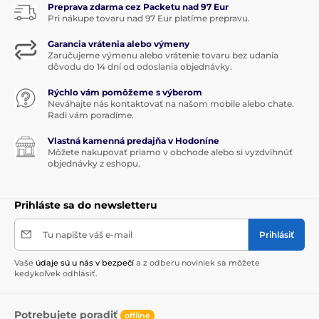
Preprava zdarma cez Packetu nad 97 Eur
Pri nákupe tovaru nad 97 Eur platíme prepravu.
Garancia vrátenia alebo výmeny
Zaručujeme výmenu alebo vrátenie tovaru bez udania
dôvodu do 14 dní od odoslania objednávky.
Rýchlo vám pomôžeme s výberom
Neváhajte nás kontaktovať na našom mobile alebo chate.
Radi vám poradíme.
Vlastná kamenná predajňa v Hodoníne
Môžete nakupovať priamo v obchode alebo si vyzdvihnúť
objednávky z eshopu.
Prihláste sa do newsletteru
Tu napíšte váš e-mail
Prihlásiť
Vaše
údaje sú u nás v bezpečí
a z odberu noviniek sa môžete
kedykoľvek odhlásiť.
Potrebujete poradiť
offline