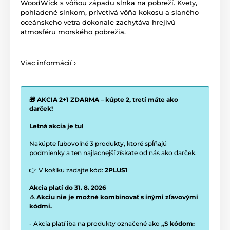
WoodWick s vôňou západu slnka na pobreží. Kvety,
pohladené slnkom, prívetivá vôňa kokosu a slaného
oceánskeho vetra dokonale zachytáva hrejivú
atmosféru morského pobrežia.
Viac informácií ›
🎁 AKCIA 2+1 ZDARMA – kúpte 2, tretí máte ako
darček!
Letná akcia je tu!
Nakúpte ľubovoľné 3 produkty, ktoré spĺňajú
podmienky a ten najlacnejší získate od nás ako darček.
👉 V košíku zadajte kód:
2PLUS1
Akcia platí do 31. 8. 2026
⚠️ Akciu nie je možné kombinovať s inými zľavovými
kódmi.
- Akcia platí iba na produkty označené ako
„S kódom: