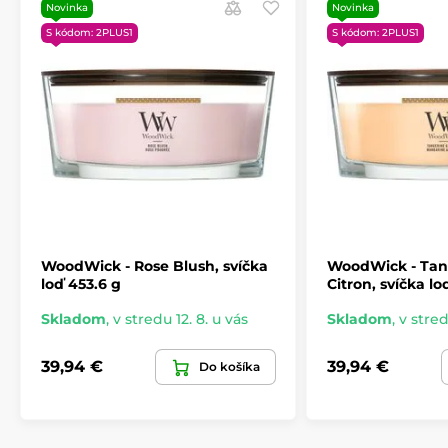
Novinka
Novinka
S kódom: 2PLUS1
S kódom: 2PLUS1
WoodWick - Rose Blush, svíčka
WoodWick - Tan
loď 453.6 g
Citron, svíčka lo
Skladom
,
v stredu 12. 8. u vás
Skladom
,
v stred
39,94 €
39,94 €
Do košíka