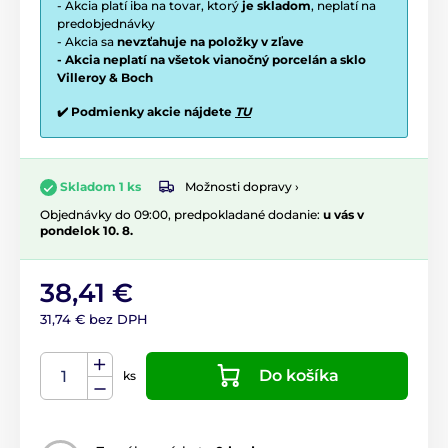
- Akcia platí iba na tovar, ktorý
je skladom
, neplatí na
predobjednávky
- Akcia sa
nevzťahuje na položky v zľave
- Akcia neplatí na všetok vianočný porcelán a sklo
Villeroy & Boch
✔️ Podmienky akcie nájdete
TU
Možnosti dopravy ›
Skladom 1 ks
Objednávky do 09:00, predpokladané dodanie:
u vás v
pondelok 10. 8.
38,41 €
31,74 € bez DPH
Do košíka
ks