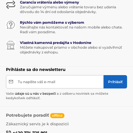
Garancia vrátenia alebo výmeny
Zaručujeme výmenu alebo vrátenie tovaru bez udania
dôvodu do 14 dní od odoslania objednávky.
Rýchlo vám pomôžeme s výberom
Neváhajte nás kontaktovať na našom mobile alebo chate.
Radi vám poradíme.
Vlastná kamenná predajňa v Hodoníne
Môžete nakupovať priamo v obchode alebo si vyzdvihnúť
objednávky z eshopu.
Prihláste sa do newsletteru
Tu napíšte váš e-mail
Prihlásiť
Vaše
údaje sú u nás v bezpečí
a z odberu noviniek sa môžete
kedykoľvek odhlásiť.
Potrebujete poradiť
offline
Zákaznický servis je k dispozícii
+420 774 725 901