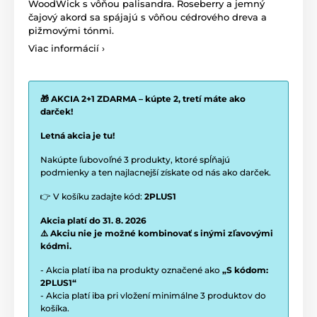
WoodWick s vôňou palisandra. Roseberry a jemný
čajový akord sa spájajú s vôňou cédrového dreva a
pižmovými tónmi.
Viac informácií ›
🎁 AKCIA 2+1 ZDARMA – kúpte 2, tretí máte ako
darček!
Letná akcia je tu!
Nakúpte ľubovoľné 3 produkty, ktoré spĺňajú
podmienky a ten najlacnejší získate od nás ako darček.
👉 V košíku zadajte kód:
2PLUS1
Akcia platí do 31. 8. 2026
⚠️ Akciu nie je možné kombinovať s inými zľavovými
kódmi.
- Akcia platí iba na produkty označené ako
„S kódom:
2PLUS1“
- Akcia platí iba pri vložení minimálne 3 produktov do
košíka.