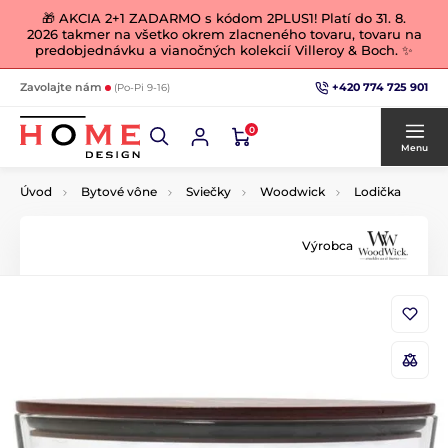
🎁 AKCIA 2+1 ZADARMO s kódom 2PLUS1! Platí do 31. 8.
2026 takmer na všetko okrem zlacneného tovaru, tovaru na
predobjednávku a vianočných kolekcií Villeroy & Boch. ✨
+420 774 725 901
Zavolajte nám
(Po-Pi 9-16)
0
Menu
Úvod
Bytové vône
Sviečky
Woodwick
Lodička
Výrobca