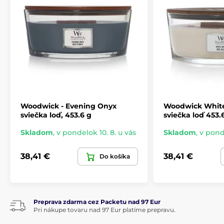
Woodwick - Evening Onyx
Woodwick White
sviečka loď, 453.6 g
sviečka loď 453.
Skladom
,
v pondelok 10. 8. u vás
Skladom
,
v ponde
38,41 €
38,41 €
Do košíka
Preprava zdarma cez Packetu nad 97 Eur
Pri nákupe tovaru nad 97 Eur platíme prepravu.