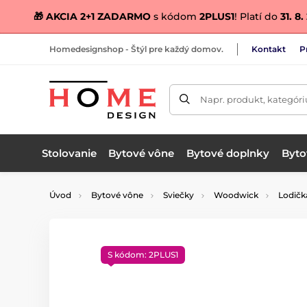
🎁 AKCIA 2+1 ZADARMO
s kódom
2PLUS1
! Platí do
31. 8
Homedesignshop - Štýl pre každý domov.
Kontakt
P
Napr. produkt, kategóri
Stolovanie
Bytové vône
Bytové doplnky
Bytov
Úvod
Bytové vône
Sviečky
Woodwick
Lodičk
S kódom: 2PLUS1