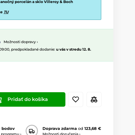
vianočný porcelán a sklo Villeroy & Boch
te
TU
Možnosti dopravy ›
 09:00, predpokladané dodanie:
u vás v stredu 12. 8.
Pridať do košíka
0 bodov
Doprava zdarma
od
123,68 €
 programu ›
Možnosti doručenia ›