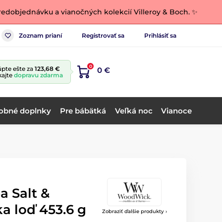
edobjednávku a vianočných kolekcií Villeroy & Boch. ✨
Zoznam prianí
Registrovať sa
Prihlásiť sa
0
pte ešte za
123,68 €
0 €
kajte
dopravu zdarma
obné doplnky
Pre bábätká
Veľká noc
Vianoce
 Salt &
ka loď 453.6 g
Zobraziť ďalšie produkty ›