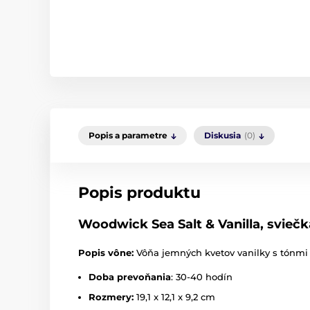
Popis a parametre
Diskusia
(0)
Popis produktu
Woodwick Sea Salt & Vanilla, sviečk
Popis vône:
Vôňa jemných kvetov vanilky s tónmi 
Doba prevoňania
: 30-40 hodín
Rozmery:
19,1 x 12,1 x 9,2 cm