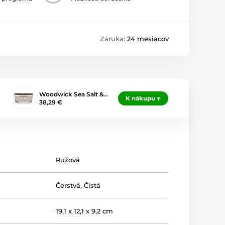
Záruka:
24 mesiacov
Woodwick Sea Salt &…
K nákupu
38,29 €
Ružová
Čerstvá
,
Čistá
19,1 x 12,1 x 9,2 cm