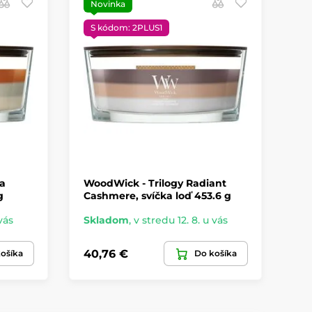
Novinka
S
S kódom: 2PLUS1
la
WoodWick - Trilogy Radiant
Wo
g
Cashmere, svíčka loď 453.6 g
sví
vás
Skladom
,
v stredu 12. 8. u vás
Sk
40,76 €
38
ošíka
Do košíka