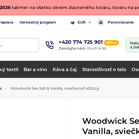
. 2026
takmer na všetko okrem zlacneného tovaru, tovaru na pr
reprava
Vernostný program
Porovnávanie
EUR
+420 774 725 901
offline
Nakú
u
a zís
Zavolajte nám
(Po-Pi 9-16)
ý textil
Bar a víno
Káva a čaj
Starostlivosť o telo
Os
a
Woodwick Sea Salt & Vanilla, sviečka loď 453.6 g
Woodwick Sea
Vanilla, svieč