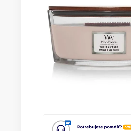
Potrebujete poradiť?
offl