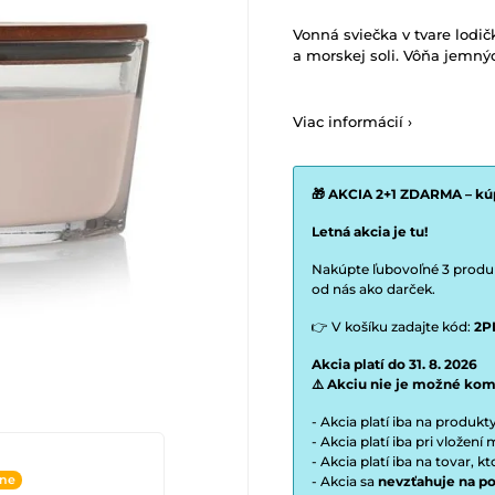
Vonná sviečka v tvare lod
a morskej soli. Vôňa jemnýc
Viac informácií ›
🎁 AKCIA 2+1 ZDARMA – kúp
Letná akcia je tu!
Nakúpte ľubovoľné 3 produkt
od nás ako darček.
👉 V košíku zadajte kód:
2P
Akcia platí do 31. 8. 2026
⚠️ Akciu nie je možné kom
- Akcia platí iba na produk
- Akcia platí iba pri vložen
- Akcia platí iba na tovar, k
ine
- Akcia sa
nevzťahuje na po