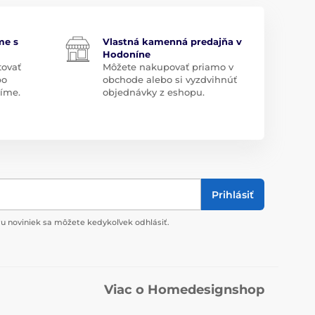
me s
Vlastná kamenná predajňa v
Hodoníne
tovať
Môžete nakupovať priamo v
bo
obchode alebo si vyzdvihnúť
díme.
objednávky z eshopu.
Prihlásiť
u noviniek sa môžete kedykoľvek odhlásiť.
Viac o Homedesignshop