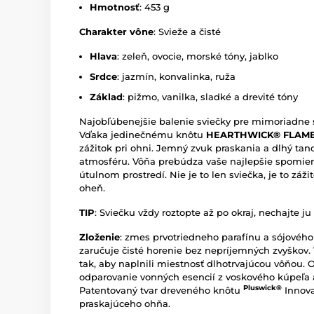
Hmotnosť
: 453 g
Charakter vône
:
Svieže a čisté
Hlava
: zeleň, ovocie, morské tóny, jablko
Srdce
: jazmín, konvalinka, ruža
Základ
: pižmo, vanilka, sladké a drevité tóny
Najobľúbenejšie balenie sviečky pre mimoriadne 
Vďaka jedinečnému knôtu
HEARTHWICK® FLAM
zážitok pri ohni. Jemný zvuk praskania a dlhý ta
atmosféru. Vôňa prebúdza vaše najlepšie spomien
útulnom prostredí. Nie je to len sviečka, je to záž
oheň.
TIP
: Sviečku vždy roztopte až po okraj, nechajte ju
Zloženie
: zmes prvotriedneho parafínu a sójovéh
zaručuje čisté horenie bez nepríjemných zvyškov. 
tak, aby naplnili miestnosť dlhotrvajúcou vôňou. 
odparovanie vonných esencií z voskového kúpeľa a
Pluswick®
Patentovaný tvar dreveného knôtu
Innova
praskajúceho ohňa.