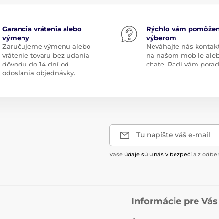
Garancia vrátenia alebo
Rýchlo vám pomôže
výmeny
výberom
Zaručujeme výmenu alebo
Neváhajte nás kontak
vrátenie tovaru bez udania
na našom mobile ale
dôvodu do 14 dní od
chate. Radi vám pora
odoslania objednávky.
Tu napíšte váš e-mail
Vaše
údaje sú u nás v bezpečí
a z odber
Informácie pre Vás