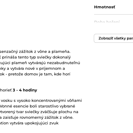
Hmotnosť
Doba hoření
Originálny obal/ba
Zobraziť všetky pa
senzačný zážitok z vône a plameňa.
E
prináša tento typ sviečky dokonalý
ncujúci plameň vytvárajú nezabudnuteľnú
ky a vytvára nové v príjemnom a
itok - pretože domov je tam, kde horí
 horieť
3 - 4 hodiny
o vosku s vysoko koncentrovanými vôňami
Vonné esencie boli starostlivo vybrané
Otvorený tvar sviečky zväčšuje plochu na
 zaisťuje rovnomerný zážitok z vône.
tion vytvára upokojujúci zvuk