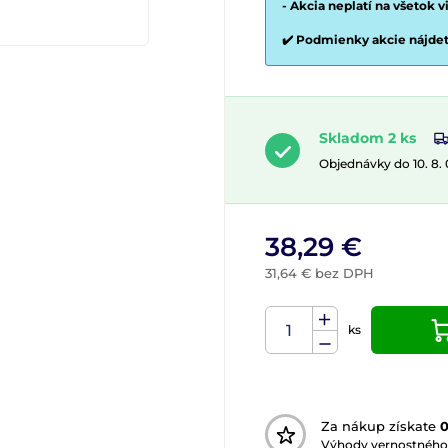
- Akcia neplatí na všetok 
✔️ Podmienky akcie nájde
Skladom 2 ks
Objednávky do 10. 8.
38,29 €
31,64 € bez DPH
ks
Za nákup získate
Výhody vernostného