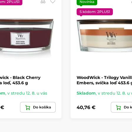
om: 2PLUS1
Novinka
S kódom: 2PLUS1
ick - Black Cherry
WoodWick - Trilogy Vanil
a loď, 453.6 g
Embers, svíčka loď 453.6 
om
,
v stredu 12. 8. u vás
Skladom
,
v stredu 12. 8. u 
 €
40,76 €
Do košíka
Do k