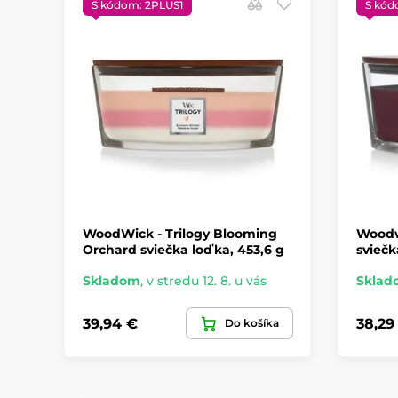
S kódom: 2PLUS1
S kód
WoodWick - Trilogy Blooming
Woodw
Orchard sviečka loďka, 453,6 g
sviečk
Skladom
,
v stredu 12. 8. u vás
Sklad
39,94 €
38,29
Do košíka