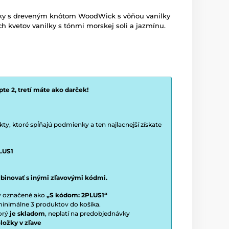
ičky s dreveným knôtom WoodWick s vôňou vanilky
h kvetov vanilky s tónmi morskej soli a jazmínu.
te 2, tretí máte ako darček!
y, ktoré spĺňajú podmienky a ten najlacnejší získate
LUS1
binovať s inými zľavovými kódmi.
ty označené ako
„S kódom: 2PLUS1“
í minimálne 3 produktov do košíka.
torý
je skladom
, neplatí na predobjednávky
ložky v zľave