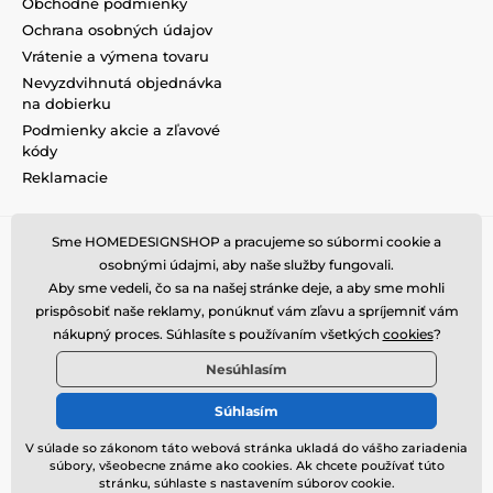
Obchodné podmienky
Ochrana osobných údajov
Vrátenie a výmena tovaru
Nevyzdvihnutá objednávka
na dobierku
Podmienky akcie a zľavové
kódy
Reklamacie
Sme HOMEDESIGNSHOP a pracujeme so súbormi cookie a
osobnými údajmi, aby naše služby fungovali.
Aby sme vedeli, čo sa na našej stránke deje, a aby sme mohli
prispôsobiť naše reklamy, ponúknuť vám zľavu a spríjemniť vám
nákupný proces. Súhlasíte s používaním všetkých
cookies
?
Nesúhlasím
Súhlasím
V súlade so zákonom táto webová stránka ukladá do vášho zariadenia
súbory, všeobecne známe ako cookies. Ak chcete používať túto
© 2026 www.homedesignshop.sk ⦁ E-shop vytvorila
SIMPLIA.cz
stránku, súhlaste s nastavením súborov cookie.