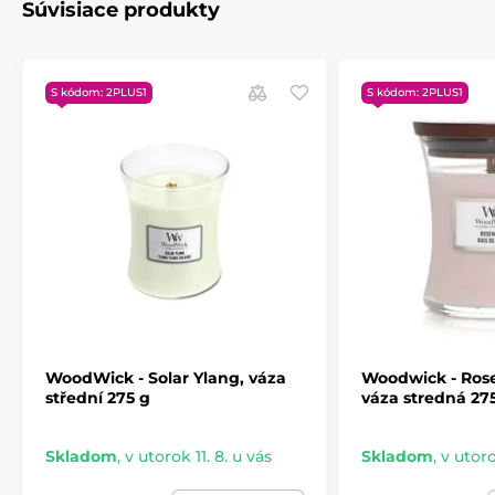
starostlivo vybrané tak, aby naplnili miestnosť
Súvisiace produkty
dlhotrvajúcou vôňou. Otvorený tvar sviečky
zväčšuje plochu na odparovanie vonných
esencií z voskového kúpeľa a zaisťuje
rovnomerný zážitok z vône. Patentovaný tvar
S kódom: 2PLUS1
S kódom: 2PLUS1
®
dreveného knôtu
Pluswick
Innovation vytvára
upokojujúci zvuk praskajúceho ohňa.
WoodWick - Solar Ylang, váza
Woodwick - Ros
střední 275 g
váza stredná 27
Skladom
,
v utorok 11. 8. u vás
Skladom
,
v utoro