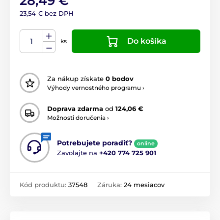
28,49 €
23,54 € bez DPH
Do košíka
ks
Za nákup získate
0 bodov
Výhody vernostného programu ›
Doprava zdarma
od
124,06 €
Možnosti doručenia ›
Potrebujete poradiť?
online
Zavolajte na
+420 774 725 901
Kód produktu:
37548
Záruka:
24 mesiacov