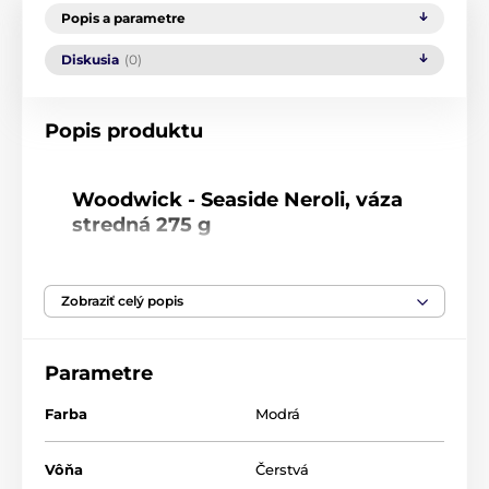
Popis a parametre
Diskusia
(0)
Popis produktu
Woodwick - Seaside Neroli, váza
stredná 275 g
Popis vône
: Svieži vánok na brehu oceánu so
stopami naplaveného dreva a lekna. Vôňa je
Zobraziť celý popis
zahalená arómou kvetov pomarančovníka a
lahodnej mandarínky.
Parametre
Doba vône
: 55-65 hodín
Rozmery
10 x 11 cm
Farba
Modrá
Hmotnosť
: 275 g
Vôňa
Čerstvá
Charakteristika vôňa
: Svieža