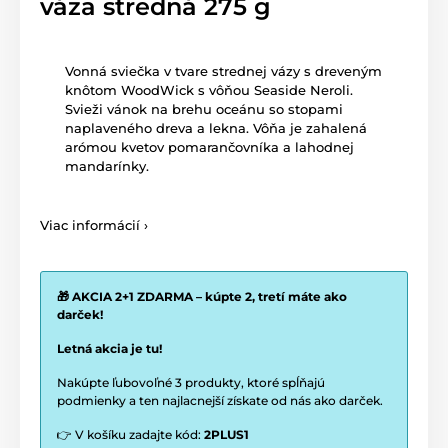
váza stredná 275 g
Vonná sviečka v tvare strednej vázy s dreveným
knôtom WoodWick s vôňou Seaside Neroli.
Svieži vánok na brehu oceánu so stopami
naplaveného dreva a lekna. Vôňa je zahalená
arómou kvetov pomarančovníka a lahodnej
mandarínky.
Viac informácií ›
🎁 AKCIA 2+1 ZDARMA – kúpte 2, tretí máte ako
darček!
Letná akcia je tu!
Nakúpte ľubovoľné 3 produkty, ktoré spĺňajú
podmienky a ten najlacnejší získate od nás ako darček.
👉 V košíku zadajte kód:
2PLUS1