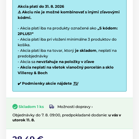
Akcia platí do 31. 8. 2026
⚠️ Akciu nie je možné kombinovať s inými zľavovými
kódmi.
- Akcia platí iba na produkty označené ako
„S kódom:
2PLUS1“
- Akcia platí iba pri vložení minimálne 3 produktov do
košíka.
- Akcia platí iba na tovar, ktorý
je skladom
, neplatí na
predobjednávky
- Akcia sa
nevzťahuje na položky v zľave
- Akcia neplatí na všetok vianočný porcelán a sklo
Villeroy & Boch
✔️ Podmienky akcie nájdete
TU
Možnosti dopravy ›
Skladom 1 ks
Objednávky do 7. 8. 09:00, predpokladané dodanie:
u vás v
utorok 11. 8.