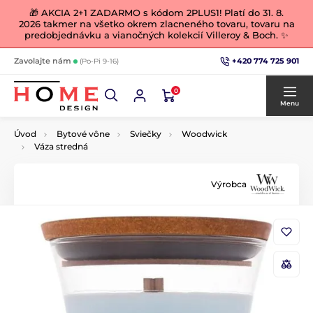
🎁 AKCIA 2+1 ZADARMO s kódom 2PLUS1! Platí do 31. 8.
2026 takmer na všetko okrem zlacneného tovaru, tovaru na
predobjednávku a vianočných kolekcií Villeroy & Boch. ✨
+420 774 725 901
Zavolajte nám
(Po-Pi 9-16)
0
Menu
Úvod
Bytové vône
Sviečky
Woodwick
Váza stredná
Výrobca