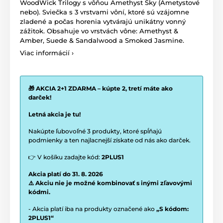
WoodWick Trilogy s vôňou Amethyst Sky (Ametystové
nebo). Sviečka s 3 vrstvami vôní, ktoré sú vzájomne
zladené a počas horenia vytvárajú unikátny vonný
zážitok. Obsahuje vo vrstvách vône: Amethyst &
Amber, Suede & Sandalwood a Smoked Jasmine.
Viac informácií ›
🎁 AKCIA 2+1 ZDARMA – kúpte 2, tretí máte ako
darček!
Letná akcia je tu!
Nakúpte ľubovoľné 3 produkty, ktoré spĺňajú
podmienky a ten najlacnejší získate od nás ako darček.
👉 V košíku zadajte kód:
2PLUS1
Akcia platí do 31. 8. 2026
⚠️ Akciu nie je možné kombinovať s inými zľavovými
kódmi.
- Akcia platí iba na produkty označené ako
„S kódom:
2PLUS1“