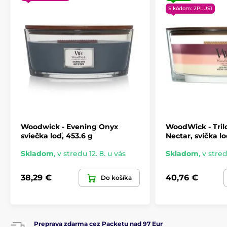
S kódom: 2PLUS1
Woodwick - Evening Onyx
WoodWick - Tril
sviečka loď, 453.6 g
Nectar, svíčka l
Skladom
,
v stredu 12. 8. u vás
Skladom
,
v stred
38,29 €
40,76 €
Do košíka
Preprava zdarma cez Packetu nad 97 Eur