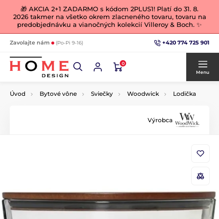
🎁 AKCIA 2+1 ZADARMO s kódom 2PLUS1! Platí do 31. 8.
2026 takmer na všetko okrem zlacneného tovaru, tovaru na
predobjednávku a vianočných kolekcií Villeroy & Boch. ✨
+420 774 725 901
Zavolajte nám
(Po-Pi 9-16)
0
Menu
Úvod
Bytové vône
Sviečky
Woodwick
Lodička
Výrobca