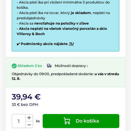
- Akcia platí iba pri vložení minimálne 3 produktov do
košíka.
- Akcia platí iba na tovar, ktorý
je skladom
, neplatí na
predobjednávky
- Akcia sa
nevzťahuje na položky v zľave
- Akcia neplatí na všetok vianočný porcelán a sklo
Villeroy & Boch
✔️ Podmienky akcie nájdete
TU
Možnosti dopravy ›
Skladom 2 ks
Objednávky do 09:00, predpokladané dodanie:
u vás v stredu
12. 8.
39,94 €
33 € bez DPH
Do košíka
ks