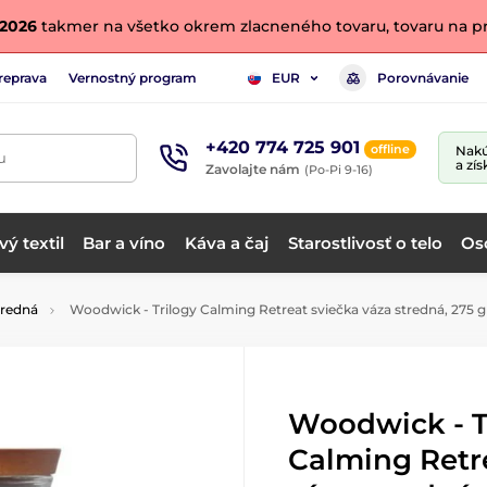
. 2026
takmer na všetko okrem zlacneného tovaru, tovaru na pr
reprava
Vernostný program
Porovnávanie
EUR
+420 774 725 901
offline
Nakú
u
a zís
Zavolajte nám
(Po-Pi 9-16)
ý textil
Bar a víno
Káva a čaj
Starostlivosť o telo
Os
tredná
Woodwick - Trilogy Calming Retreat sviečka váza stredná, 275 g
Woodwick - T
Calming Retr