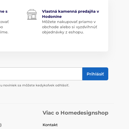
me s
Vlastná kamenná predajňa v
Hodoníne
tovať
Môžete nakupovať priamo v
bo
obchode alebo si vyzdvihnúť
díme.
objednávky z eshopu.
Prihlásiť
u noviniek sa môžete kedykoľvek odhlásiť.
Viac o Homedesignshop
)
Kontakt