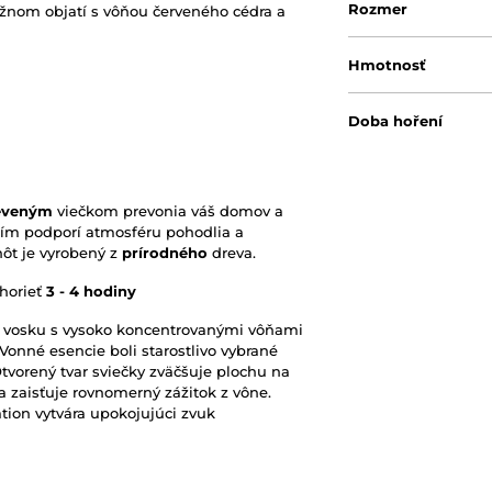
Rozmer
nežnom objatí s vôňou červeného cédra a
Hmotnosť
Doba hoření
Originálny obal/ba
eveným
viečkom prevonia váš domov a
čím podporí atmosféru pohodlia a
nôt je vyrobený z
prírodného
dreva.
 horieť
3 - 4 hodiny
o vosku s vysoko koncentrovanými vôňami
Vonné esencie boli starostlivo vybrané
Otvorený tvar sviečky zväčšuje plochu na
 zaisťuje rovnomerný zážitok z vône.
tion vytvára upokojujúci zvuk