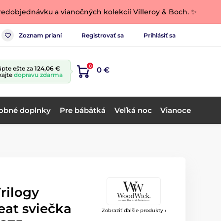
edobjednávku a vianočných kolekcií Villeroy & Boch. ✨
Zoznam prianí
Registrovať sa
Prihlásiť sa
0
pte ešte za
124,06 €
0 €
kajte
dopravu zdarma
obné doplnky
Pre bábätká
Veľká noc
Vianoce
rilogy
eat sviečka
Zobraziť ďalšie produkty ›