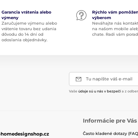
Garancia vrátenia alebo
Rýchlo vám pomôže
výmeny
výberom
Zaručujeme výmenu alebo
Neváhajte nás kontak
vrátenie tovaru bez udania
na našom mobile ale
dôvodu do 14 dní od
chate. Radi vám pora
odoslania objednávky.
Tu napíšte váš e-mail
Vaše
údaje sú u nás v bezpečí
a z odber
Informácie pre Vás
@homedesignshop.cz
Často kladené dotazy (FAQ