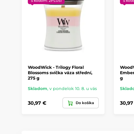
S kódom: 2PLUS1
S kód
WoodWick - Trilogy Floral
WoodWi
Blossoms svíčka váza střední,
Embers
275 g
g
Skladom
,
v pondelok 10. 8. u vás
Sklad
30,97 €
30,97
Do košíka