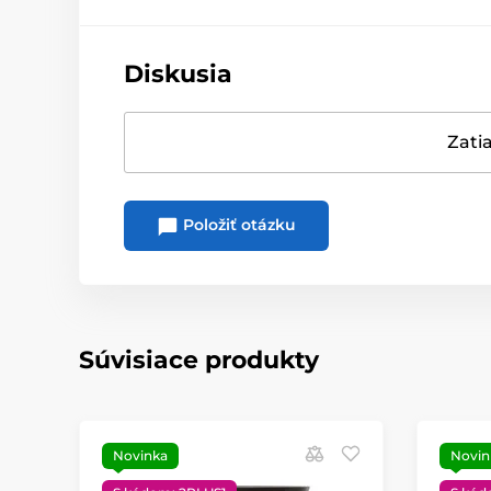
Diskusia
Zatia
Položiť otázku
Súvisiace produkty
Novinka
Novin