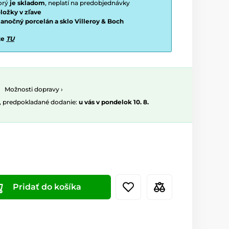
torý
je skladom
, neplatí na predobjednávky
ložky v zľave
vianočný porcelán a sklo Villeroy & Boch
te
TU
Možnosti dopravy ›
, predpokladané dodanie:
u vás v pondelok 10. 8.
Pridať do košíka