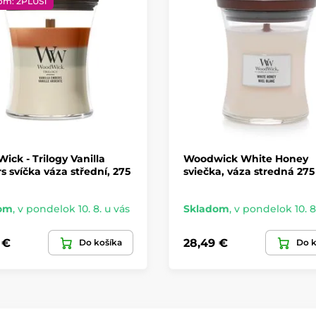
om: 2PLUS1
ck - Trilogy Vanilla
Woodwick White Honey
 svíčka váza střední, 275
sviečka, váza stredná 275
om
,
v pondelok 10. 8. u vás
Skladom
,
v pondelok 10. 8
 €
28,49 €
Do košíka
Do k