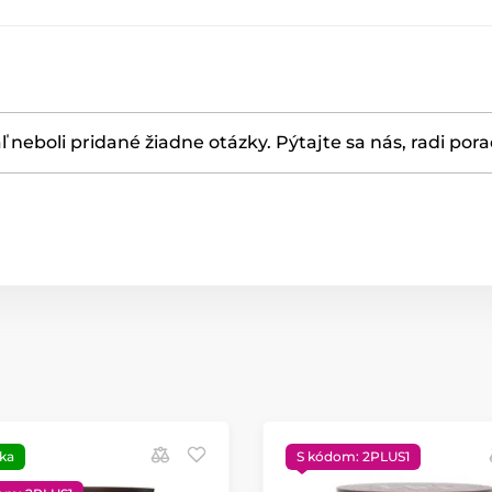
ľ neboli pridané žiadne otázky. Pýtajte sa nás, radi por
ka
S kódom: 2PLUS1