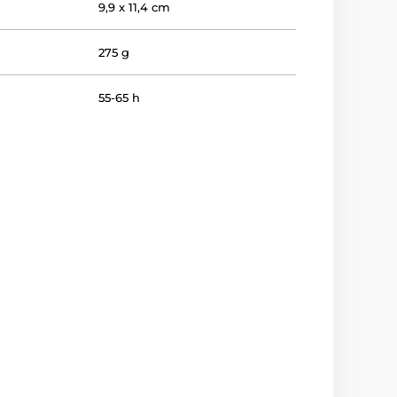
9,9 x 11,4 cm
275 g
55-65 h
lenie
Bez darčekovej krabičky
,
Voľne