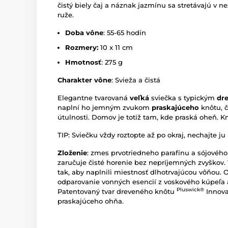
čistý biely čaj a náznak jazmínu sa stretávajú v 
ruže.
Doba vône
: 55-65 hodin
Rozmery:
10 x 11 cm
Hmotnosť
: 275 g
Charakter vône
: Svieža a čistá
Elegantne tvarovaná
veľká
sviečka s typickým
dr
naplní ho jemným zvukom
praskajúceho
knôtu, 
útulnosti. Domov je totiž tam, kde praská oheň. K
TIP: Sviečku vždy roztopte až po okraj, nechajte ju
Zloženie
: zmes prvotriedneho parafínu a sójovéh
zaručuje čisté horenie bez nepríjemných zvyškov. 
tak, aby naplnili miestnosť dlhotrvajúcou vôňou. 
odparovanie vonných esencií z voskového kúpeľa a
Pluswick®
Patentovaný tvar dreveného knôtu
Innova
praskajúceho ohňa.