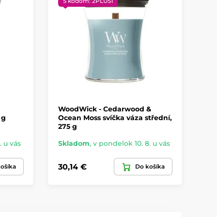
S kódom: 2PLUS1
S
WoodWick - Cedarwood &
Wo
 g
Ocean Moss svíčka váza střední,
Wo
275 g
g
. u vás
Skladom
,
v pondelok 10. 8. u vás
Sk
30,14 €
30
ošíka
Do košíka