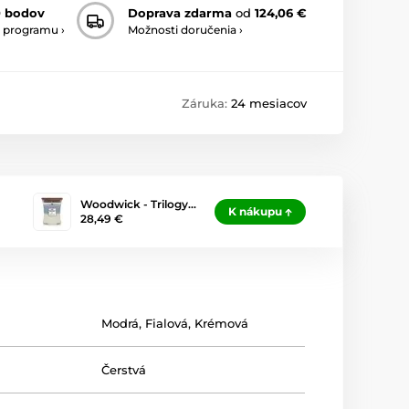
0 bodov
Doprava zdarma
od
124,06 €
 programu ›
Možnosti doručenia ›
Záruka:
24 mesiacov
Woodwick - Trilogy…
K nákupu
28,49 €
Modrá
,
Fialová
,
Krémová
Čerstvá