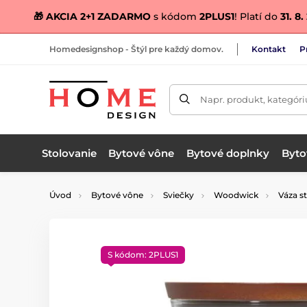
🎁 AKCIA 2+1 ZADARMO
s kódom
2PLUS1
! Platí do
31. 8
Homedesignshop - Štýl pre každý domov.
Kontakt
P
Napr. produkt, kategóri
Stolovanie
Bytové vône
Bytové doplnky
Bytov
Úvod
Bytové vône
Sviečky
Woodwick
Váza s
S kódom: 2PLUS1