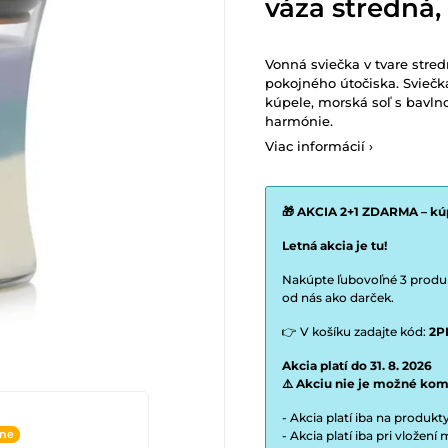
váza stredná,
Vonná sviečka v tvare str
pokojného útočiska. Sviečk
kúpele, morská soľ s bavln
harmónie.
Viac informácií ›
🎁 AKCIA 2+1 ZDARMA – kúp
Letná akcia je tu!
Nakúpte ľubovoľné 3 produkt
od nás ako darček.
👉 V košíku zadajte kód:
2P
Akcia platí do 31. 8. 2026
⚠️ Akciu nie je možné kom
- Akcia platí iba na produk
ine
- Akcia platí iba pri vložen