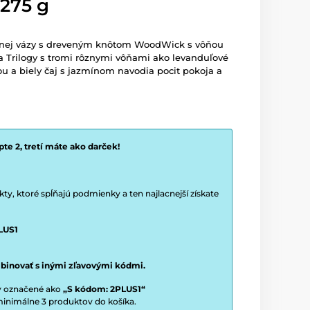
 275 g
ednej vázy s dreveným knôtom WoodWick s vôňou
a Trilogy s tromi rôznymi vôňami ako levanduľové
ou a biely čaj s jazmínom navodia pocit pokoja a
te 2, tretí máte ako darček!
y, ktoré spĺňajú podmienky a ten najlacnejší získate
LUS1
binovať s inými zľavovými kódmi.
ty označené ako
„S kódom: 2PLUS1“
í minimálne 3 produktov do košíka.