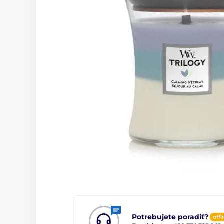
Potrebujete poradiť?
offl