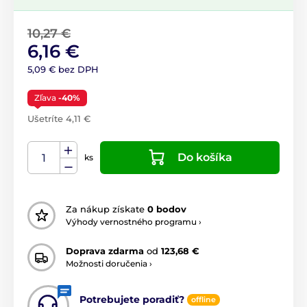
10,27 €
6,16 €
5,09 € bez DPH
Zľava
-40%
Ušetríte 4,11 €
Do košíka
ks
Za nákup získate
0 bodov
Výhody vernostného programu ›
Doprava zdarma
od
123,68 €
Možnosti doručenia ›
Potrebujete poradiť?
offline