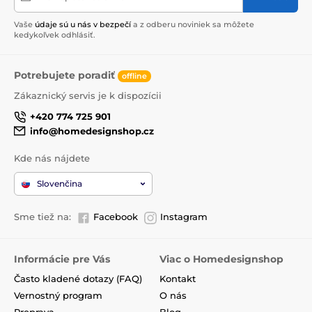
Vaše
údaje sú u nás v bezpečí
a z odberu noviniek sa môžete
kedykoľvek odhlásiť.
Potrebujete poradiť
offline
Zákaznický servis je k dispozícii
+420 774 725 901
info@homedesignshop.cz
Kde nás nájdete
Slovenčina
Sme tiež na:
Facebook
Instagram
Informácie pre Vás
Viac o Homedesignshop
Často kladené dotazy (FAQ)
Kontakt
Vernostný program
O nás
Preprava
Blog