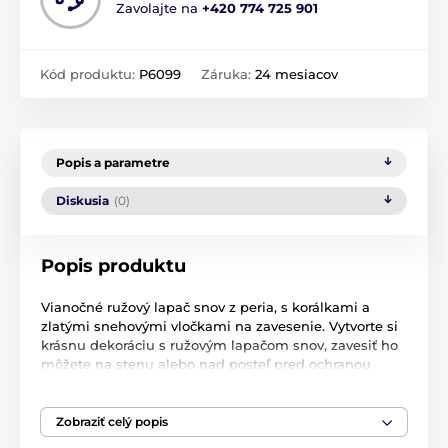
Zavolajte na
+420 774 725 901
Kód produktu:
P6099
Záruka:
24 mesiacov
Popis a parametre
Diskusia
(0)
Popis produktu
Vianočné ružový lapač snov z peria, s korálkami a
zlatými snehovými vločkami na zavesenie. Vytvorte si
krásnu dekoráciu s ružovým lapačom snov, zavesiť ho
môžete na stenu alebo nad posteľ pred ochranou
zlých snov.
Materiál
: perie
Zobraziť celý popis