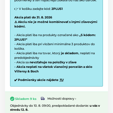
podmienky a ten najlacnejší získate od nás ako darček.
👉 V košíku zadajte kód:
2PLUS1
Akcia platí do 31. 8. 2026
⚠️ Akciu nie je možné kombinovať s inými zľavovými
kódmi.
- Akcia platí iba na produkty označené ako
„S kódom:
2PLUS1“
- Akcia platí iba pri vložení minimálne 3 produktov do
košíka.
- Akcia platí iba na tovar, ktorý
je skladom
, neplatí na
predobjednávky
- Akcia sa
nevzťahuje na položky v zľave
- Akcia neplatí na všetok vianočný porcelán a sklo
Villeroy & Boch
✔️ Podmienky akcie nájdete
TU
Možnosti dopravy ›
Skladom 9 ks
Objednávky do 10. 8. 09:00, predpokladané dodanie:
u vás v
stredu 12. 8.