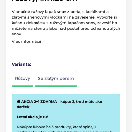
Vianočné ružový lapač snov z peria, s korálkami a
zlatými snehovými vločkami na zavesenie. Vytvorte si
krásnu dekoráciu s ružovým lapačom snov, zavesiť ho
môžete na stenu alebo nad posteľ pred ochranou zlých
snov.
Viac informácií ›
Varianta:
Růžový
Se zlatým perem
🎁 AKCIA 2+1 ZDARMA – kúpte 2, tretí máte ako
darček!
Letná akcia je tu!
Nakúpte ľubovoľné 3 produkty, ktoré spĺňajú