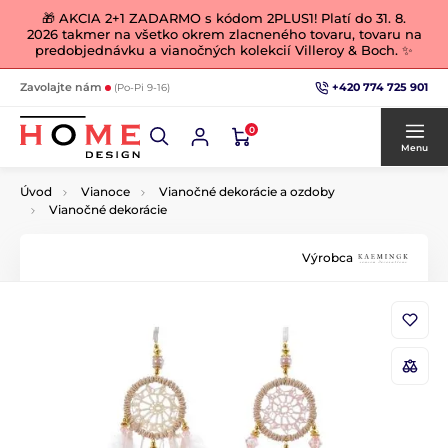
🎁 AKCIA 2+1 ZADARMO s kódom 2PLUS1! Platí do 31. 8.
2026 takmer na všetko okrem zlacneného tovaru, tovaru na
predobjednávku a vianočných kolekcií Villeroy & Boch. ✨
+420 774 725 901
Zavolajte nám
(Po-Pi 9-16)
0
Menu
Úvod
Vianoce
Vianočné dekorácie a ozdoby
Vianočné dekorácie
Výrobca