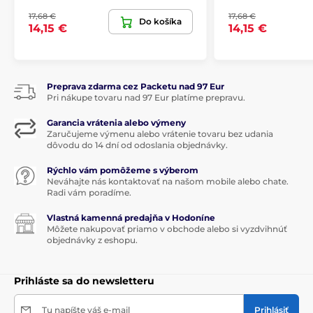
17,68 €
17,68 €
Do košíka
14,15 €
14,15 €
Preprava zdarma cez Packetu nad 97 Eur
Pri nákupe tovaru nad 97 Eur platíme prepravu.
Garancia vrátenia alebo výmeny
Zaručujeme výmenu alebo vrátenie tovaru bez udania
dôvodu do 14 dní od odoslania objednávky.
Rýchlo vám pomôžeme s výberom
Neváhajte nás kontaktovať na našom mobile alebo chate.
Radi vám poradíme.
Vlastná kamenná predajňa v Hodoníne
Môžete nakupovať priamo v obchode alebo si vyzdvihnúť
objednávky z eshopu.
Prihláste sa do newsletteru
Tu napíšte váš e-mail
Prihlásiť