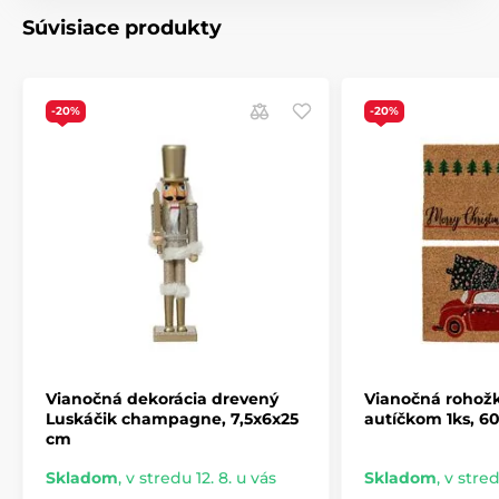
Súvisiace produkty
-20%
-20%
Vianočná dekorácia drevený
Vianočná rohožk
Luskáčik champagne, 7,5x6x25
autíčkom 1ks, 6
cm
Skladom
,
v stredu 12. 8. u vás
Skladom
,
v stred