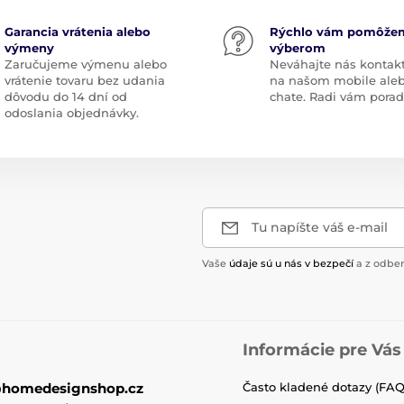
Garancia vrátenia alebo
Rýchlo vám pomôže
výmeny
výberom
Zaručujeme výmenu alebo
Neváhajte nás kontak
vrátenie tovaru bez udania
na našom mobile ale
dôvodu do 14 dní od
chate. Radi vám pora
odoslania objednávky.
Tu napíšte váš e-mail
Vaše
údaje sú u nás v bezpečí
a z odber
Informácie pre Vás
@homedesignshop.cz
Často kladené dotazy (FAQ