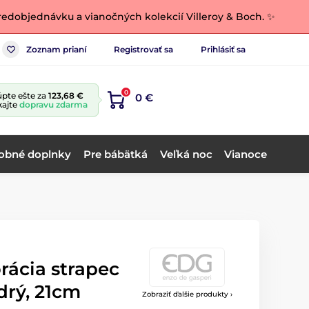
edobjednávku a vianočných kolekcií Villeroy & Boch. ✨
Zoznam prianí
Registrovať sa
Prihlásiť sa
0
pte ešte za
123,68 €
0 €
kajte
dopravu zdarma
obné doplnky
Pre bábätká
Veľká noc
Vianoce
rácia strapec
drý, 21cm
Zobraziť ďalšie produkty ›