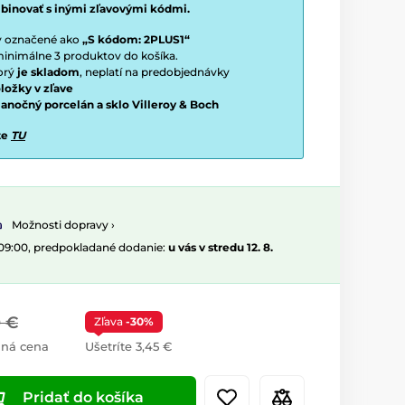
binovať s inými zľavovými kódmi.
ty označené ako
„S kódom: 2PLUS1“
í minimálne 3 produktov do košíka.
torý
je skladom
, neplatí na predobjednávky
ložky v zľave
vianočný porcelán a sklo Villeroy & Boch
te
TU
Možnosti dopravy ›
 09:00, predpokladané dodanie:
u vás v stredu 12. 8.
0 €
Zľava
-30%
ná cena
Ušetríte 3,45 €
Pridať do košíka