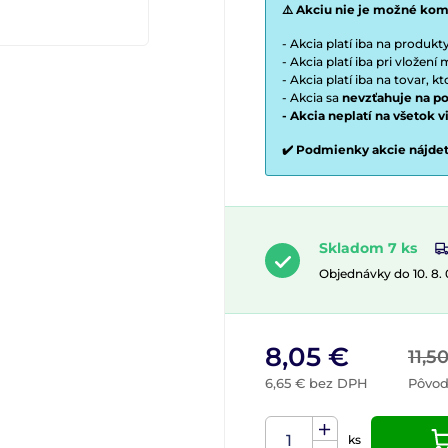
⚠️ Akciu nie je možné kom
- Akcia platí iba na produk
- Akcia platí iba pri vložen
- Akcia platí iba na tovar, k
- Akcia sa
nevzťahuje na po
- Akcia neplatí na všetok 
✔️ Podmienky akcie nájde
Skladom 7 ks
Objednávky do 10. 8.
8,05 €
11,5
6,65 € bez DPH
Pôvod
ks