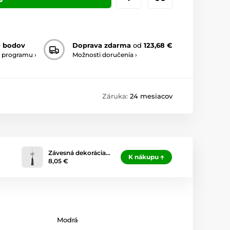
0 bodov
Doprava zdarma
od
123,68 €
 programu ›
Možnosti doručenia ›
Záruka:
24 mesiacov
Závesná dekorácia…
K nákupu
8,05 €
Modrá