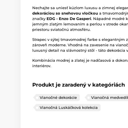
Nechajte sa uniesť kúzlom luxusu a zimnej elega
dekoráciou so snehovou vločkou
a tmavomodrým 
značky
EDG - Enzo De Gasperi
. Nápadné modré kr
jemným zlatým lemovaním a perlou v strede okam
priestoru sviatočnú atmosféru.
Strapec v sýtej tmavomodrej farbe s elegantným
zároveň moderne. Vhodná na zavesenie na vianočn
luxusný detail na slávnostný stôl - táto dekorácia
Kombinácia modrej a zlatej je nadčasová a dokon
interiérov.
Produkt je zaradený v kategóriách
Vianočné dekorácie
Vianočná medvedík
Vianočná Luskáčková kolekcia