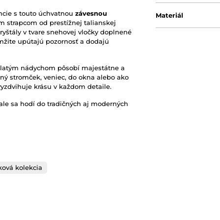
ncie s touto úchvatnou
závesnou
Materiál
strapcom od prestížnej talianskej
yštály v tvare snehovej vločky doplnené
žite upútajú pozornosť a dodajú
 zlatým nádychom pôsobí majestátne a
ý stromček, veniec, do okna alebo ako
 vyzdvihuje krásu v každom detaile.
ale sa hodí do tradičných aj moderných
ová kolekcia