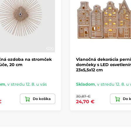
čná ozdoba na stromček
Vianočná dekorácia pern
lúče, 20 cm
domčeky s LED osvetlení
23x5,5x12 cm
om
,
v stredu 12. 8. u vás
Skladom
,
v stredu 12. 8. u 
30,87 €
Do košíka
Do k
€
24,70 €