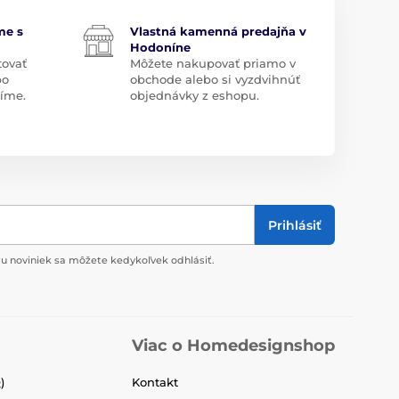
me s
Vlastná kamenná predajňa v
Hodoníne
tovať
Môžete nakupovať priamo v
bo
obchode alebo si vyzdvihnúť
díme.
objednávky z eshopu.
Prihlásiť
u noviniek sa môžete kedykoľvek odhlásiť.
Viac o Homedesignshop
)
Kontakt