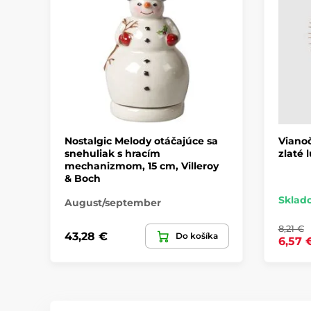
Nostalgic Melody otáčajúce sa
Viano
snehuliak s hracím
zlaté 
mechanizmom, 15 cm, Villeroy
& Boch
Sklad
August/september
8,21 €
43,28 €
Do košíka
6,57 