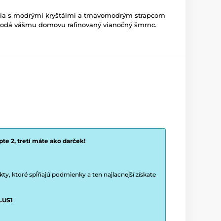
cia s modrými kryštálmi a tmavomodrým strapcom
dodá vášmu domovu rafinovaný vianočný šmrnc.
te 2, tretí máte ako darček!
y, ktoré spĺňajú podmienky a ten najlacnejší získate
LUS1