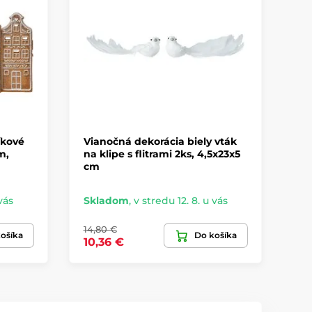
íkové
Vianočná dekorácia biely vták
Vi
m,
na klipe s flitrami 2ks, 4,5x23x5
24
cm
vás
Skladom
,
v stredu 12. 8. u vás
Sk
14,80 €
38,
ošíka
Do košíka
10,36 €
26