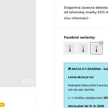
Elegantná závesná dekorá
od talianskej značky EDG 
Viac informácií ›
Farebné varianty:
🎁 AKCIA 2+1 ZDARMA – kúp
Letná akcia je tu!
Nakúpte ľubovoľné 3 produkt
od nás ako darček.
👉 V košíku zadajte kód:
2P
ine
Akcia platí do 31. 8. 2026