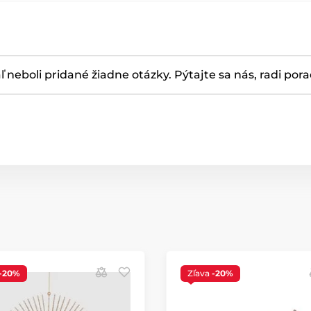
ľ neboli pridané žiadne otázky. Pýtajte sa nás, radi por
-20%
Zľava
-20%