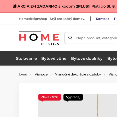
🎁 AKCIA 2+1 ZADARMO
s kódom
2PLUS1
! Platí do
31. 8
Homedesignshop - Štýl pre každý domov.
Kontakt
P
Napr. produkt, kategóri
Stolovanie
Bytové vône
Bytové doplnky
Bytov
Úvod
Vianoce
Vianočné dekorácie a ozdoby
Vian
Zľava
-30%
Výpredaj