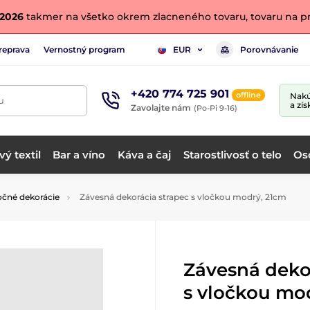
. 2026
takmer na všetko okrem zlacneného tovaru, tovaru na pr
reprava
Vernostný program
Porovnávanie
EUR
+420 774 725 901
offline
Nakú
u
a zís
Zavolajte nám
(Po-Pi 9-16)
ý textil
Bar a víno
Káva a čaj
Starostlivosť o telo
Os
očné dekorácie
Závesná dekorácia strapec s vločkou modrý, 21cm
Závesná deko
s vločkou mo