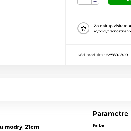
Za nákup získate
Výhody vernostného
Kód produktu:
685890800
Parametre
Farba
ou modrý, 21cm