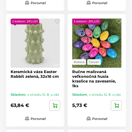
Porovnať
Porovnať
S kódom: 2PLUS1
S kódom: 2PLUS1
Růžová
Červen
Keramická váza Easter
Ručne maľovaná
Rabbit zelená, 32x16 cm
veľkonočná husia
kraslice na zavesenie,
1ks
Skladom
,
v stredu 12. 8. u vás
Skladom
,
v stredu 12. 8. u vás
63,84 €
5,73 €
Porovnať
Porovnať