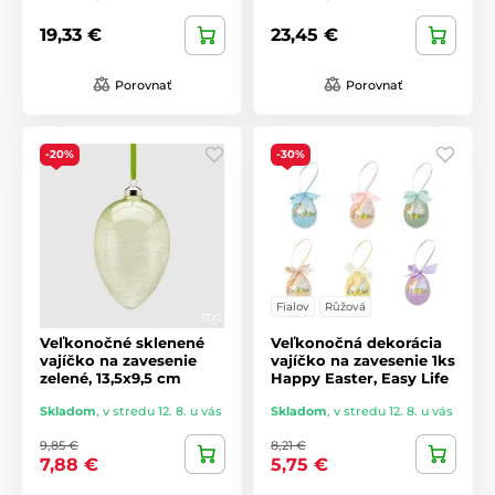
19,33 €
23,45 €
Porovnať
Porovnať
-20%
-30%
Fialov
Růžová
Veľkonočné sklenené
Veľkonočná dekorácia
vajíčko na zavesenie
vajíčko na zavesenie 1ks
zelené, 13,5x9,5 cm
Happy Easter, Easy Life
Skladom
,
v stredu 12. 8. u vás
Skladom
,
v stredu 12. 8. u vás
9,85 €
8,21 €
7,88 €
5,75 €