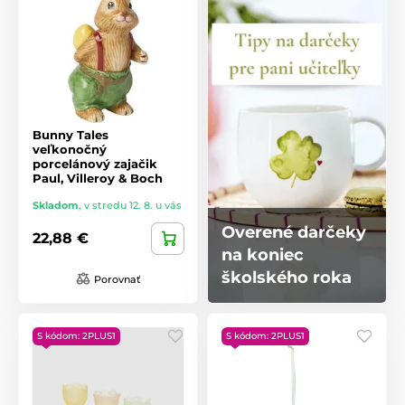
Bunny Tales
veľkonočný
porcelánový zajačik
Paul, Villeroy & Boch
Skladom
,
v stredu 12. 8. u vás
Overené darčeky
22,88 €
na koniec
školského roka
Porovnať
S kódom: 2PLUS1
S kódom: 2PLUS1