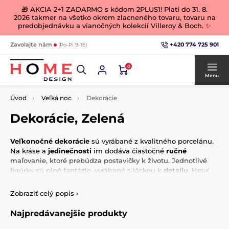
🎁 AKCIA 2+1 ZADARMO s kódom 2PLUS1! Platí do 31. 8.
2026 takmer na všetko okrem zlacneného tovaru, tovaru na
predobjednávku a vianočných kolekcií Villeroy & Boch. ✨
+420 774 725 901
Zavolajte nám
(Po-Pi 9-16)
0
Menu
Úvod
Veľká noc
Dekorácie
Dekorácie, Zelená
Veľkonočné dekorácie
sú vyrábané z kvalitného porcelánu.
Na kráse a
jedinečnosti
im dodáva čiastočné
ručné
maľovanie, ktoré prebúdza postavičky k životu. Jednotlivé
figúrky sú plné fantázie, vyrábané s láskou k
detailu
. Hraví
zajačikovia prichádza do vašich domovov, aby vás potešili na
dušu a
ozdobili
vašu domácnosť v čase veľkonočných
Zobraziť celý popis
›
sviatkov. A ak si zajačikmi zamilujete, môžu zdobiť váš
prestretý stôl aj počas celého roka.
Najpredávanejšie produkty