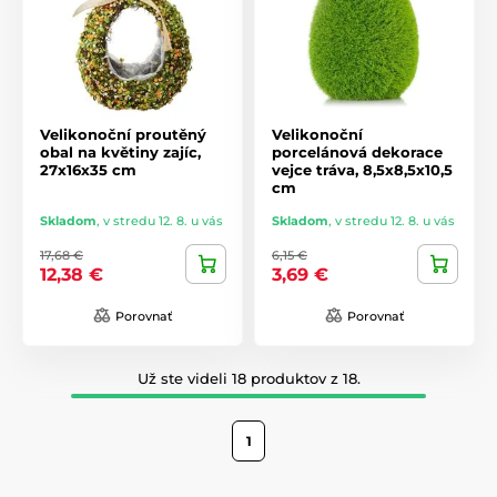
Velikonoční proutěný
Velikonoční
obal na květiny zajíc,
porcelánová dekorace
27x16x35 cm
vejce tráva, 8,5x8,5x10,5
cm
Skladom
,
v stredu 12. 8. u vás
Skladom
,
v stredu 12. 8. u vás
17,68 €
6,15 €
12,38 €
3,69 €
Porovnať
Porovnať
Už ste videli 18 produktov z 18.
1