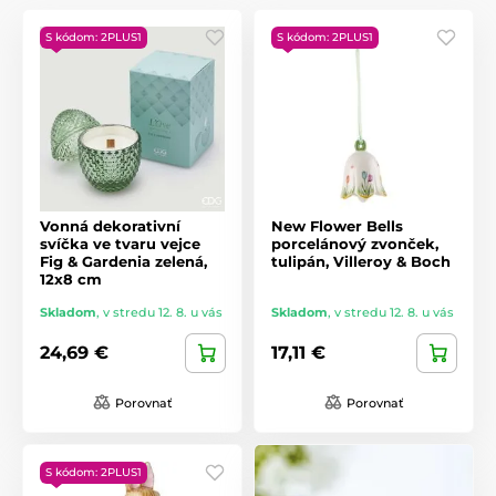
S kódom: 2PLUS1
S kódom: 2PLUS1
Vonná dekorativní
New Flower Bells
svíčka ve tvaru vejce
porcelánový zvonček,
Fig & Gardenia zelená,
tulipán, Villeroy & Boch
12x8 cm
Skladom
,
v stredu 12. 8. u vás
Skladom
,
v stredu 12. 8. u vás
24,69 €
17,11 €
Porovnať
Porovnať
S kódom: 2PLUS1