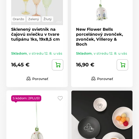
Oranžo
Zelený
Žlutý
Sklenený svietnik na
New Flower Bells
čajovú sviečku v tvare
porcelánový zvonček,
tulipánu 1ks, 19x8,5 cm
zvonček, Villeroy &
Boch
Skladom
,
v stredu 12. 8. u vás
Skladom
,
v stredu 12. 8. u vás
16,45 €
16,90 €
Porovnať
Porovnať
S kódom: 2PLUS1