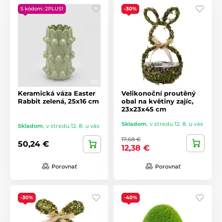
S kódom: 2PLUS1
-30%
Keramická váza Easter
Velikonoční proutěný
Rabbit zelená, 25x16 cm
obal na květiny zajíc,
23x23x45 cm
Skladom
,
v stredu 12. 8. u vás
Skladom
,
v stredu 12. 8. u vás
17,68 €
50,24 €
12,38 €
Porovnať
Porovnať
-30%
-40%