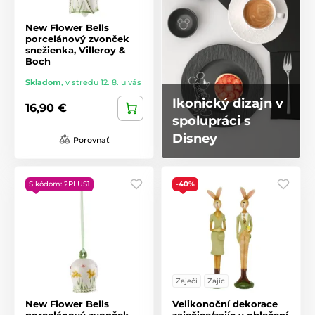
New Flower Bells
porcelánový zvonček
snežienka, Villeroy &
Boch
Skladom
,
v stredu 12. 8. u vás
Ikonický dizajn v
16,90 €
spolupráci s
Disney
Porovnať
S kódom: 2PLUS1
-40%
Zaječi
Zajíc
New Flower Bells
Velikonoční dekorace
porcelánový zvonček,
zaječice/zajíc v oblečení