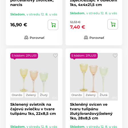
narcis
1ks, 4x4x21,5 cm
Skladom
,
v stredu 12. 8. u vás
Skladom
,
v stredu 12. 8. u vás
12,33 €
16,90 €
7,40 €
Porovnať
Porovnať
S kódom: 2PLUS1
S kódom: 2PLUS1
Oranžo
Zelený
Žlutý
Oranžo
Zelený
Žlutá
Sklenený svietnik na
Skleněný svícen ve
čajovú sviečku v tvare
tvaru tulipánu
tulipánu 1ks, 22x8,5 cm
žlutý/oranžový/zelený
1ks, 28x8,5 cm
Skladom
,
v stredu 12. 8. u vás
Skladom
,
v stredu 12. 8. u vás