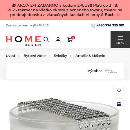
🎁 AKCIA 2+1 ZADARMO s kódom 2PLUS1! Platí do 31. 8.
2026 takmer na všetko okrem zlacneného tovaru, tovaru na
predobjednávku a vianočných kolekcií Villeroy & Boch. ✨
+420 774 725 901
Zavolajte nám
(Po-Pi 9-16)
0
Menu
Úvod
Bytové vône
Sviečky
Amélie & Mélanie
Výrobca