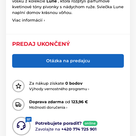
vosku z kolekcie
Lune
, ktorá rozptýli parfumové
kvetinové tóny pivonky s nádychom ruže. Sviečka Lune
naplní domov krásnou vôňou.
Viac informácií ›
PREDAJ UKONČENÝ
Otázka na predajcu
Za nákup získate
0 bodov
Výhody vernostného programu ›
Doprava zdarma
od
123,96 €
Možnosti doručenia ›
Potrebujete poradiť?
online
Zavolajte na
+420 774 725 901