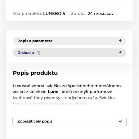
Kód produktu:
LUNEBG15
Záruka:
24 mesiacov
Popis a parametre
Diskusia
(0)
Popis produktu
Luxusné vonná sviečka zo špeciálneho minerálneho
vosku z kolekcie
Lune
, ktorá rozptýli parfumové
kvetinové tóny pivonky s nádychom ruže. Sviečka
Lune naplní domov krásnou vôňou.
Doba prevoňanie: + - 35 hodín
Zobraziť celý popis
Hmotnosť: 150 g
Kolekcia
Lune
- Keď nastane noc, vynorí sa z tieňov