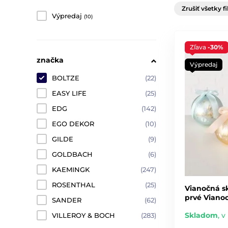
Zrušiť všetky fi
Výpredaj
(10)
Zľava
-30%
značka
Výpredaj
BOLTZE
(22)
EASY LIFE
(25)
EDG
(142)
EGO DEKOR
(10)
GILDE
(9)
GOLDBACH
(6)
KAEMINGK
(247)
ROSENTHAL
(25)
Vianočná s
prvé Vianoc
SANDER
(62)
Skladom
,
v 
VILLEROY & BOCH
(283)