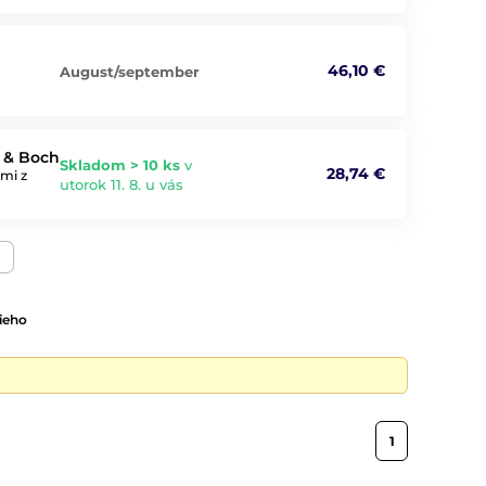
46,10 €
August/september
y & Boch
Skladom > 10 ks
v
28,74 €
mi z
utorok 11. 8. u vás
ieho
1