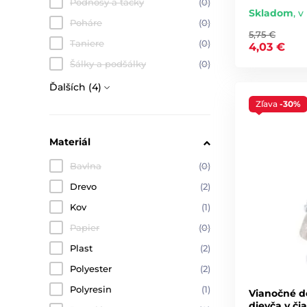
Podnosy a tácky
(0)
Skladom
,
v 
Poháre
(0)
5,75 €
Taniere
(0)
4,03 €
Šálky a podšálky
(0)
Ďalších (4)
Zľava
-30%
Materiál
Bavlna
(0)
Drevo
(2)
Kov
(1)
Papier
(0)
Plast
(2)
Polyester
(2)
Polyresin
(1)
Vianočné d
dievča v č