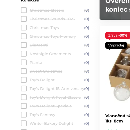
Overen
koniec 
Christmas Classic
(0)
Christmas Sounds 2023
(0)
Christmas Toys
(0)
Zľava
-30%
Christmas Toys Memory
(0)
Diamanti
(0)
Výpredaj
Nostalgic Ornaments
(0)
Piante
(0)
Sweet Christmas
(0)
Toy's Delight
(0)
Toy's Delight 15. Anniversary
(0)
Toy's Delight Royal Classic
(0)
Toy's Delight Specials
(0)
Toy's Fantasy
(0)
Vianočná s
1ks, 8cm
Winter Bakery Delight
(0)