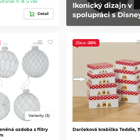
utorok 11. 8. u vás
Ikonický dizajn v
spolupráci s Disne
Detail
Zľava
-20%
Varianty (3)
eněná ozdoba s flitry
Darčeková krabička Teddie, 
cm