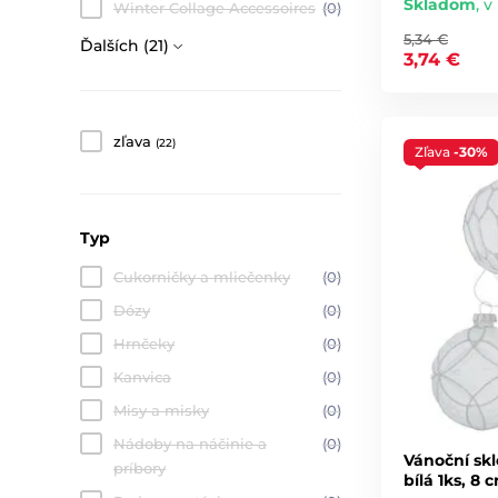
Skladom
,
v 
Winter Collage Accessoires
(0)
5,34 €
Ďalších (21)
3,74 €
zľava
(22)
Zľava
-30%
Typ
Cukorničky a mliečenky
(0)
Dózy
(0)
Hrnčeky
(0)
Kanvica
(0)
Misy a misky
(0)
Nádoby na náčinie a
(0)
Vánoční skl
príbory
bílá 1ks, 8 