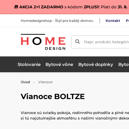
🎁 AKCIA 2+1 ZADARMO
s kódom
2PLUS1
! Platí do
31. 8
Homedesignshop - Štýl pre každý domov.
Kontakt
P
Napr. produkt, kategóri
Stolovanie
Bytové vône
Bytové doplnky
Bytov
Úvod
Vianoce
Vianoce BOLTZE
Vianoce sú sviatky pokoja, rodinného pohodlia a plné n
si tú najútulnejšie atmosféru s našimi vianočnými dekor