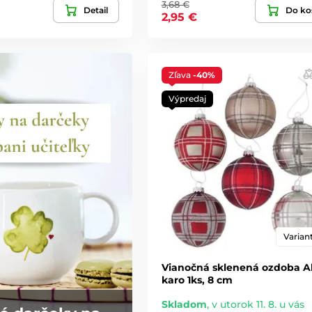
3,68 €
Detail
Do ko
2,95 €
Zľava
-40%
Výpredaj
Variant
Vianočná sklenená ozdoba A
karo 1ks, 8 cm
Skladom
,
v utorok 11. 8. u vás