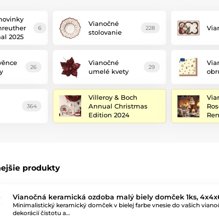
novinky
Vianočné
reuther
Via
6
228
stolovanie
hal 2025
věnce
Vianočné
Via
26
29
y
umelé kvety
obr
Villeroy & Boch
Via
Annual Christmas
Ros
364
Edition 2024
Ren
ejšie produkty
Vianočná keramická ozdoba malý biely domček 1ks, 4x4x
Minimalistický keramický domček v bielej farbe vnesie do vašich vian
dekorácií čistotu a…