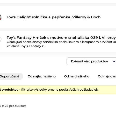
Toy's Delight solnička a pepřenka, Villeroy & Boch
Toy's Fantasy Hrnček s motívom snehuliaka 0,39 l, Villero
Očarujúci porcelánový hrnček so snehuliakom s lampášom a zvieratka
kolekcie Toy's Fantasy z…
Zobraziť viac produktov
Doporučené
Od najlacnejšieho
Od najdražšieho
Od najnovš
2 produktov
- filtrujte výsledky presne podľa Vašich požiadaviek.
2 z 22 produktov