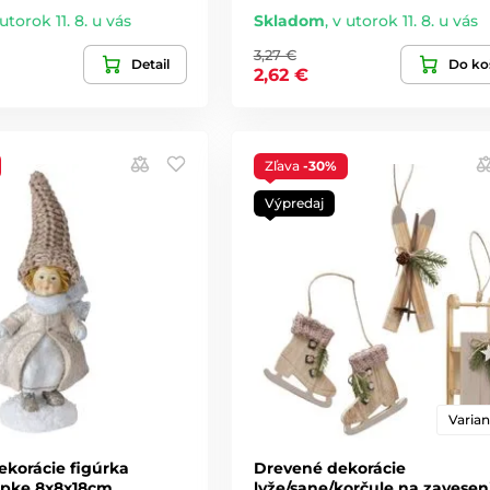
utorok 11. 8. u vás
Skladom
,
v utorok 11. 8. u vás
3,27 €
Detail
Do ko
2,62 €
Zľava
-30%
Výpredaj
Varian
ekorácie figúrka
Drevené dekorácie
iapke 8x8x18cm
lyže/sane/korčule na zavesen