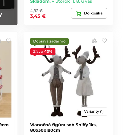
Skladom
,
v utorok 11. 8. u vás
4,92 €
y
Do košíka
3,45 €
Doprava zadarmo
Zľava
-10%
Varianty (1)
19cm
Vianočná figúra sob Sniffy 1ks,
80x30x180cm