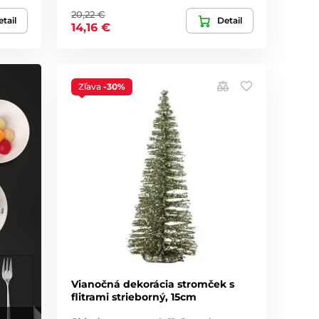
20,22 €
tail
Detail
14,16 €
Zľava
-30%
Vianočná dekorácia stromček s
flitrami strieborný, 15cm