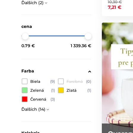
10,30 €
Ďalších (2)
7,21 €
cena
0.79 €
1 339.36 €
Farba
Biela
(9)
Farebná
(0)
Zelená
(1)
Zlatá
(1)
Červená
(3)
Ďalších (14)
Kolekcia