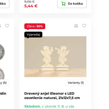
9,06 €
šíka
Do košíka
5,44 €
Zľava
-30%
Výpredaj
y (5)
Varianty (1)
ldin
Drevený anjel Eleonor s LED
osvetlenie natural, 21x12x7,5 cm
Skladom
,
v utorok 11. 8. u vás