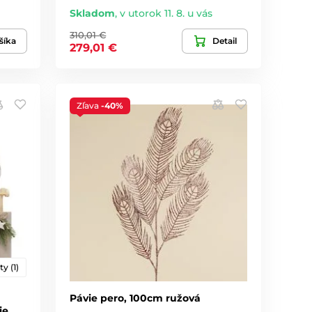
Skladom
,
v utorok 11. 8. u vás
310,01 €
šíka
Detail
279,01 €
Zľava
-40%
ty (1)
Pávie pero, 100cm ružová
ie