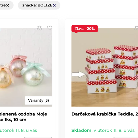
ltre
značka: BOLTZE
Zľava
-20%
Varianty (3)
klenená ozdoba Moje
Darčeková krabička Teddie,
e 1ks, 10 cm
utorok 11. 8. u vás
Skladom
,
v utorok 11. 8. u vás