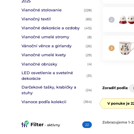
2025
Vianočné stolovanie
(228)
Vianočný textil
(85)
Vianočné dekorácie a ozdoby
(415)
Vianočné umelé stromy
(8)
Vánoční věnce a girlandy
(26)
Vianočné umelé kvety
(29)
Vianočné obrúsky
(4)
LED osvetlenie a svetelné
(31)
dekorácie
Darčekové tašky, krabičky a
Zoradiť podľa:
(24)
stuhy
Vianoce podľa kolekcií
(364)
V ponuke je 2
Zobrazujeme 1-2
Filter
- aktívny
22