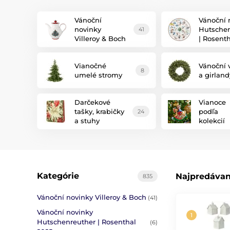
Vánoční
Vánoční 
novinky
Hutschen
41
Villeroy & Boch
| Rosent
Vianočné
Vánoční 
8
umelé stromy
a girland
Darčekové
Vianoce
tašky, krabičky
podľa
24
a stuhy
kolekcií
Kategórie
Najpredávan
835
Vánoční novinky Villeroy & Boch
(41)
Vánoční novinky
Hutschenreuther | Rosenthal
(6)