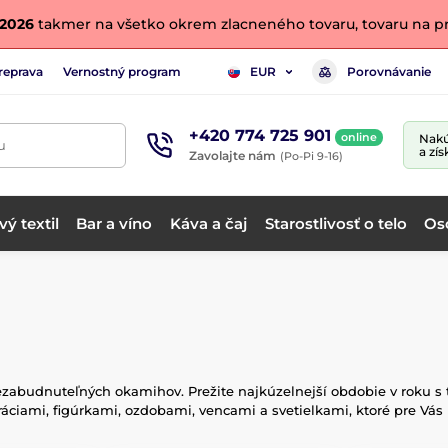
. 2026
takmer na všetko okrem zlacneného tovaru, tovaru na pr
reprava
Vernostný program
Porovnávanie
EUR
+420 774 725 901
online
Nakú
u
a zís
Zavolajte nám
(Po-Pi 9-16)
ý textil
Bar a víno
Káva a čaj
Starostlivosť o telo
Os
ezabudnuteľných okamihov. Prežite najkúzelnejší obdobie v roku s
áciami, figúrkami, ozdobami, vencami a svetielkami, ktoré pre Vás