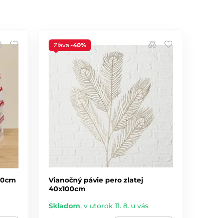
Zľava
-40%
 20cm
Vianočný pávie pero zlatej
40x100cm
Skladom
,
v utorok 11. 8. u vás