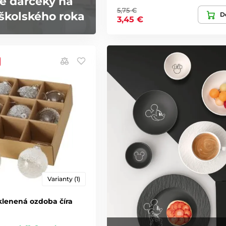
é darčeky na
5,75 €
školského roka
De
3,45 €
Varianty (1)
klenená ozdoba číra