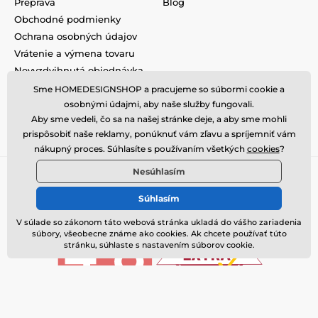
Preprava
Blog
Obchodné podmienky
Ochrana osobných údajov
Vrátenie a výmena tovaru
Nevyzdvihnutá objednávka
na dobierku
Sme HOMEDESIGNSHOP a pracujeme so súbormi cookie a
Podmienky akcie a zľavové
osobnými údajmi, aby naše služby fungovali.
kódy
Aby sme vedeli, čo sa na našej stránke deje, a aby sme mohli
Reklamacie
prispôsobiť naše reklamy, ponúknuť vám zľavu a spríjemniť vám
nákupný proces. Súhlasíte s používaním všetkých
cookies
?
Nesúhlasím
Súhlasím
V súlade so zákonom táto webová stránka ukladá do vášho zariadenia
súbory, všeobecne známe ako cookies. Ak chcete používať túto
stránku, súhlaste s nastavením súborov cookie.