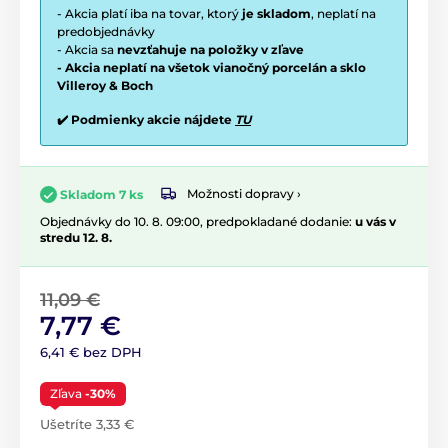
- Akcia platí iba na tovar, ktorý
je skladom
, neplatí na
predobjednávky
- Akcia sa
nevzťahuje na položky v zľave
- Akcia neplatí na všetok vianočný porcelán a sklo
Villeroy & Boch
✔️ Podmienky akcie nájdete
TU
Možnosti dopravy ›
Skladom 7 ks
Objednávky do 10. 8. 09:00, predpokladané dodanie:
u vás v
stredu 12. 8.
11,09 €
7,77 €
6,41 € bez DPH
Zľava
-30%
Ušetríte 3,33 €