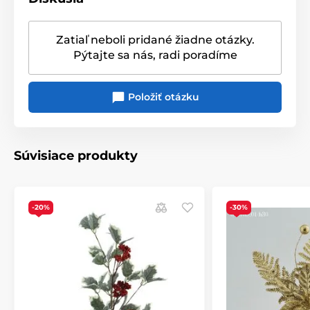
Farba
: zlatá
Využitie
: dekorácia do vyššej vázy, do stromčeka,
Zatiaľ neboli pridané žiadne otázky.
venca alebo girlandy
Pýtajte sa nás, radi poradíme
Produkt je zaradený v kategóriách
Položiť otázku
Vianočné dekorácie
Vianočné umelé kvety
Súvisiace produkty
-20%
-30%