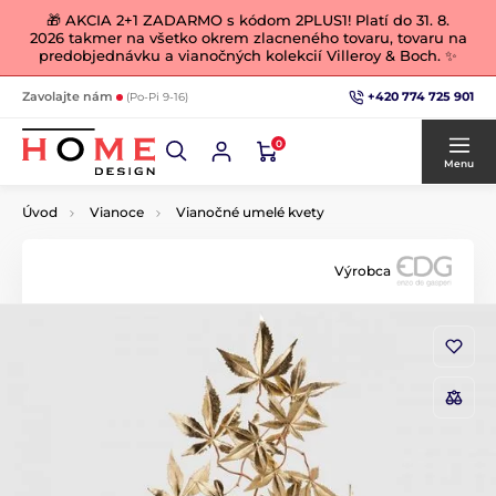
🎁 AKCIA 2+1 ZADARMO s kódom 2PLUS1! Platí do 31. 8.
2026 takmer na všetko okrem zlacneného tovaru, tovaru na
predobjednávku a vianočných kolekcií Villeroy & Boch. ✨
+420 774 725 901
Zavolajte nám
(Po-Pi 9-16)
0
Menu
Úvod
Vianoce
Vianočné umelé kvety
Výrobca