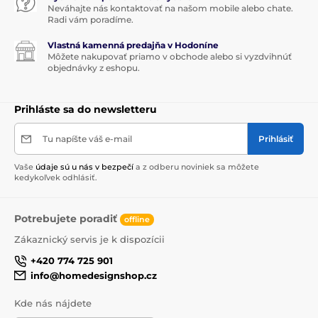
Neváhajte nás kontaktovať na našom mobile alebo chate.
Radi vám poradíme.
Vlastná kamenná predajňa v Hodoníne
Môžete nakupovať priamo v obchode alebo si vyzdvihnúť
objednávky z eshopu.
Prihláste sa do newsletteru
Tu napíšte váš e-mail
Prihlásiť
Vaše
údaje sú u nás v bezpečí
a z odberu noviniek sa môžete
kedykoľvek odhlásiť.
Potrebujete poradiť
offline
Zákaznický servis je k dispozícii
+420 774 725 901
info@homedesignshop.cz
Kde nás nájdete