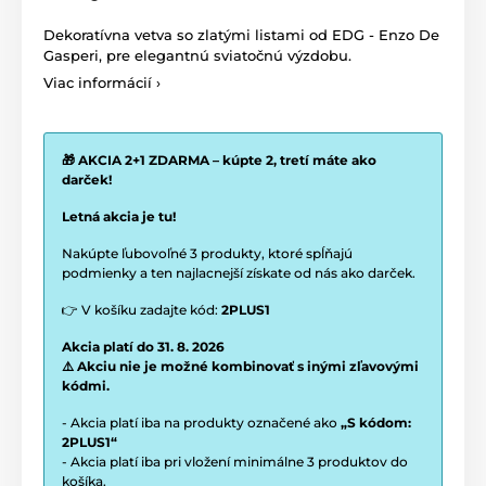
Dekoratívna vetva so zlatými listami od EDG - Enzo De
Gasperi, pre elegantnú sviatočnú výzdobu.
Viac informácií ›
🎁 AKCIA 2+1 ZDARMA – kúpte 2, tretí máte ako
darček!
Letná akcia je tu!
Nakúpte ľubovoľné 3 produkty, ktoré spĺňajú
podmienky a ten najlacnejší získate od nás ako darček.
👉 V košíku zadajte kód:
2PLUS1
Akcia platí do 31. 8. 2026
⚠️ Akciu nie je možné kombinovať s inými zľavovými
kódmi.
- Akcia platí iba na produkty označené ako
„S kódom:
2PLUS1“
- Akcia platí iba pri vložení minimálne 3 produktov do
košíka.