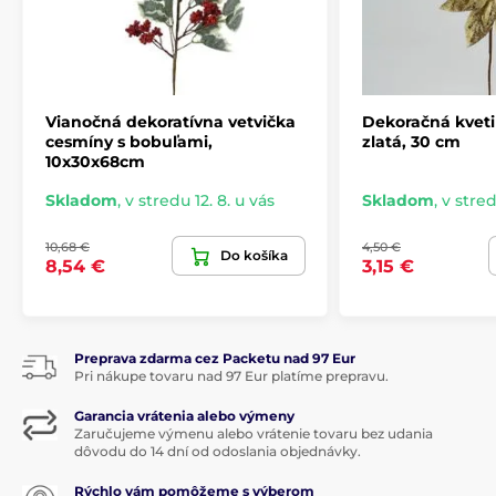
Vianočná dekoratívna vetvička
Dekoračná kvetin
cesmíny s bobuľami,
zlatá, 30 cm
10x30x68cm
Skladom
,
v stredu 12. 8. u vás
Skladom
,
v stred
10,68 €
4,50 €
Do košíka
8,54 €
3,15 €
Preprava zdarma cez Packetu nad 97 Eur
Pri nákupe tovaru nad 97 Eur platíme prepravu.
Garancia vrátenia alebo výmeny
Zaručujeme výmenu alebo vrátenie tovaru bez udania
dôvodu do 14 dní od odoslania objednávky.
Rýchlo vám pomôžeme s výberom