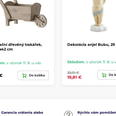
ční dřevěný trakářek,
Dekorácia anjel Bubu, 29
x42 cm
Skladom
,
v utorok 11. 8. u 
om
,
v utorok 11. 8. u vás
33,01 €
Do k
 €
Do košíka
19,81 €
Garancia vrátenia alebo
Rýchlo vám pomôže