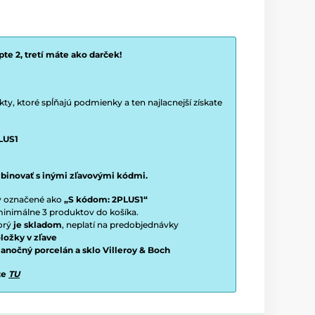
te 2, tretí máte ako darček!
y, ktoré spĺňajú podmienky a ten najlacnejší získate
LUS1
binovať s inými zľavovými kódmi.
ty označené ako
„S kódom: 2PLUS1“
í minimálne 3 produktov do košíka.
torý
je skladom
, neplatí na predobjednávky
ložky v zľave
vianočný porcelán a sklo Villeroy & Boch
te
TU