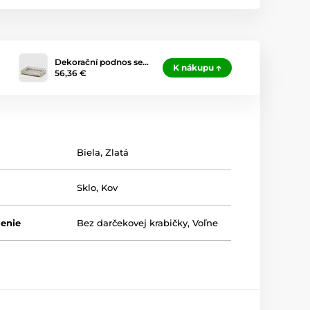
Dekorační podnos se…
K nákupu
56,36 €
Biela
,
Zlatá
Sklo
,
Kov
lenie
Bez darčekovej krabičky
,
Voľne