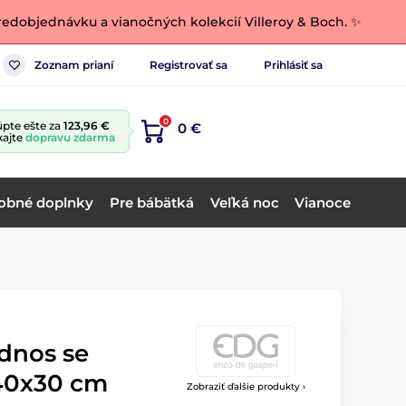
edobjednávku a vianočných kolekcií Villeroy & Boch. ✨
Zoznam prianí
Registrovať sa
Prihlásiť sa
0
pte ešte za
123,96 €
0 €
kajte
dopravu zdarma
obné doplnky
Pre bábätká
Veľká noc
Vianoce
dnos se
40x30 cm
Zobraziť ďalšie produkty ›