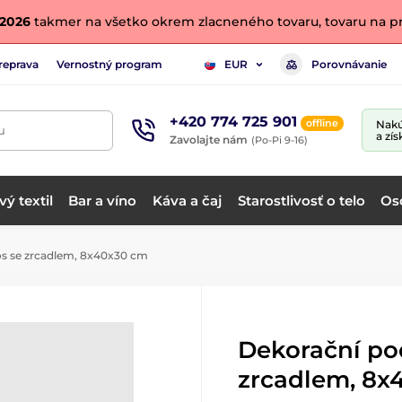
. 2026
takmer na všetko okrem zlacneného tovaru, tovaru na pr
reprava
Vernostný program
Porovnávanie
EUR
+420 774 725 901
offline
Nakú
u
a zís
Zavolajte nám
(Po-Pi 9-16)
ý textil
Bar a víno
Káva a čaj
Starostlivosť o telo
Os
s se zrcadlem, 8x40x30 cm
Dekorační po
zrcadlem, 8x