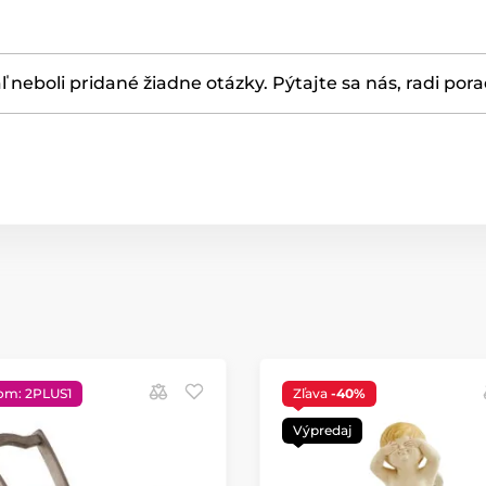
ľ neboli pridané žiadne otázky. Pýtajte sa nás, radi por
om: 2PLUS1
Zľava
-40%
Výpredaj