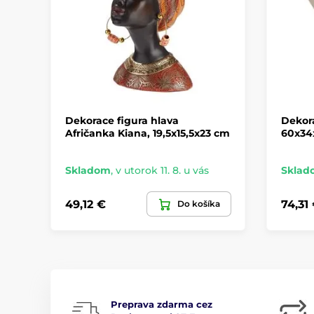
Dekorace figura hlava
Dekora
Afričanka Kiana, 19,5x15,5x23 cm
60x34
Skladom
,
v utorok 11. 8. u vás
Sklad
49,12 €
74,31
Do košíka
Preprava zdarma cez