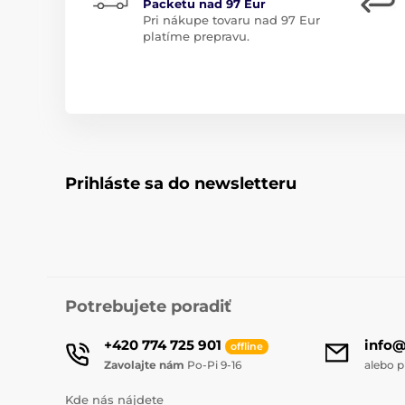
Packetu nad 97 Eur
Pri nákupe tovaru nad 97 Eur
platíme prepravu.
Prihláste sa do newsletteru
Potrebujete poradiť
+420 774 725 901
info
offline
Zavolajte nám
Po-Pi 9-16
alebo p
Kde nás nájdete