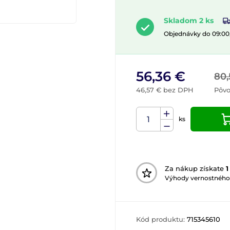
Skladom 2 ks
Objednávky do 09:00
56,36 €
80,
46,57 € bez DPH
Pôv
ks
Za nákup získate
1
Výhody vernostného
Kód produktu:
715345610