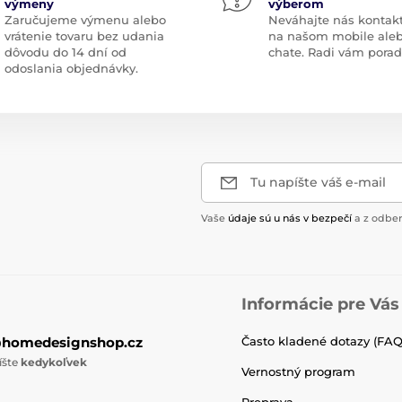
výmeny
výberom
Zaručujeme výmenu alebo
Neváhajte nás kontak
vrátenie tovaru bez udania
na našom mobile ale
dôvodu do 14 dní od
chate. Radi vám pora
odoslania objednávky.
Tu napíšte váš e-mail
Vaše
údaje sú u nás v bezpečí
a z odber
Informácie pre Vás
@homedesignshop.cz
Často kladené dotazy (FAQ
íšte
kedykoľvek
Vernostný program