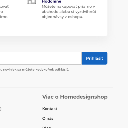
Hodoníne
tovať
Môžete nakupovať priamo v
bo
obchode alebo si vyzdvihnúť
díme.
objednávky z eshopu.
Prihlásiť
u noviniek sa môžete kedykoľvek odhlásiť.
Viac o Homedesignshop
)
Kontakt
O nás