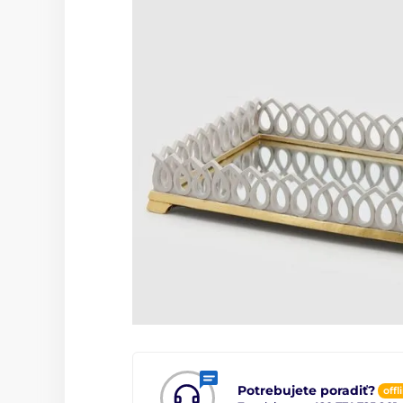
Potrebujete poradiť?
offl