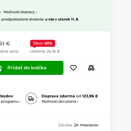
Možnosti dopravy ›
, predpokladané dodanie:
u vás v utorok 11. 8.
51 €
Zľava
-30%
odná cena
Ušetríte 24,16 €
Pridať do košíka
 bodov
Doprava zdarma
od
123,96 €
 programu ›
Možnosti doručenia ›
Záruka:
24 mesiacov