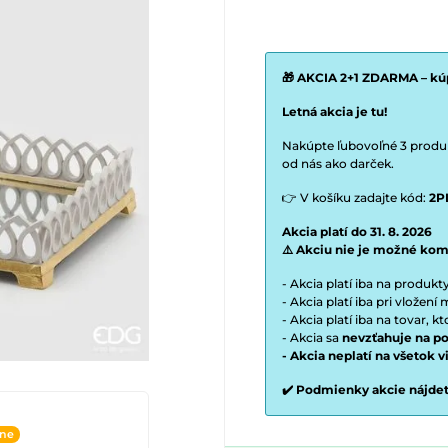
🎁 AKCIA 2+1 ZDARMA – kúp
Letná akcia je tu!
Nakúpte ľubovoľné 3 produkt
od nás ako darček.
👉 V košíku zadajte kód:
2P
Akcia platí do 31. 8. 2026
⚠️ Akciu nie je možné kom
- Akcia platí iba na produk
- Akcia platí iba pri vložen
- Akcia platí iba na tovar, k
- Akcia sa
nevzťahuje na po
- Akcia neplatí na všetok 
✔️ Podmienky akcie nájde
ine