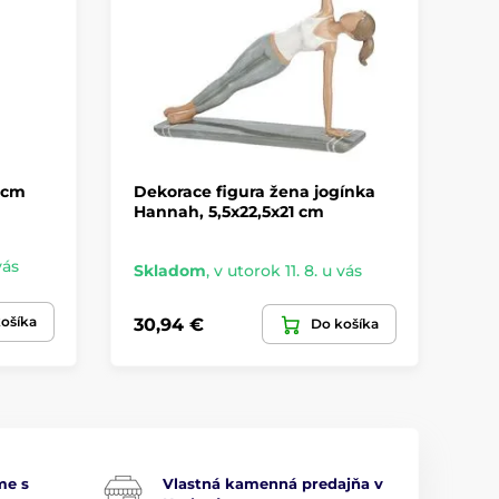
 cm
Dekorace figura žena jogínka
Dř
Hannah, 5,5x22,5x21 cm
hn
vás
Skladom
,
v utorok 11. 8. u vás
Sk
ošíka
30,94 €
17
Do košíka
me s
Vlastná kamenná predajňa v