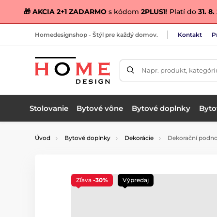
🎁 AKCIA 2+1 ZADARMO
s kódom
2PLUS1
! Platí do
31. 8
Homedesignshop - Štýl pre každý domov.
Kontakt
P
Napr. produkt, kategóri
Stolovanie
Bytové vône
Bytové doplnky
Bytov
Úvod
Bytové doplnky
Dekorácie
Dekorační podno
Zľava
-30%
Výpredaj