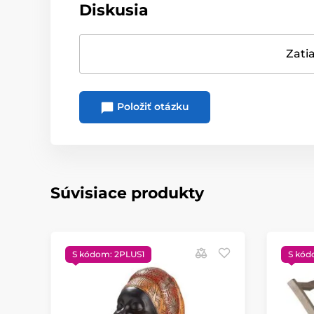
Diskusia
Zatia
Položiť otázku
Súvisiace produkty
S kódom: 2PLUS1
S kód