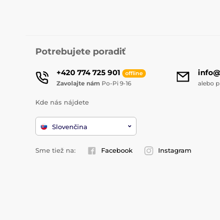
Potrebujete poradiť
+420 774 725 901
info
offline
Zavolajte nám
Po-Pi 9-16
alebo p
Kde nás nájdete
Slovenčina
Sme tiež na:
Facebook
Instagram