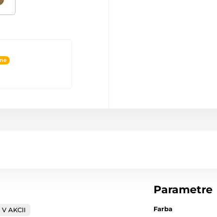
ine
Parametre
Farba
V AKCII