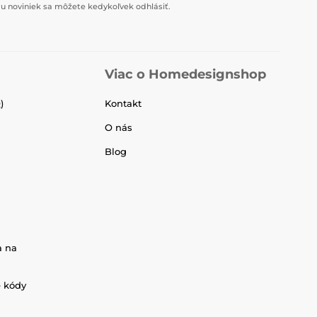
u noviniek sa môžete kedykoľvek odhlásiť.
Viac o Homedesignshop
)
Kontakt
O nás
Blog
a na
é kódy