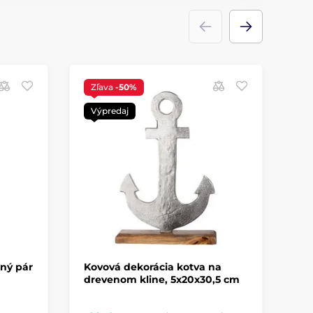
Zľava
-50%
S
Výpredaj
ný pár
Kovová dekorácia kotva na
De
drevenom kline, 5x20x30,5 cm
hn