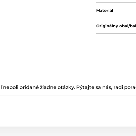
Materiál
Originálny obal/ba
ľ neboli pridané žiadne otázky. Pýtajte sa nás, radi por