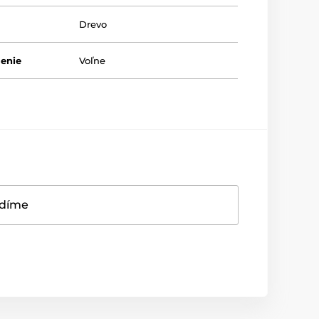
Drevo
lenie
Voľne
adíme