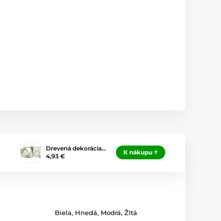
Drevená dekorácia…
K nákupu
4,93 €
Biela
,
Hnedá
,
Modrá
,
Žltá