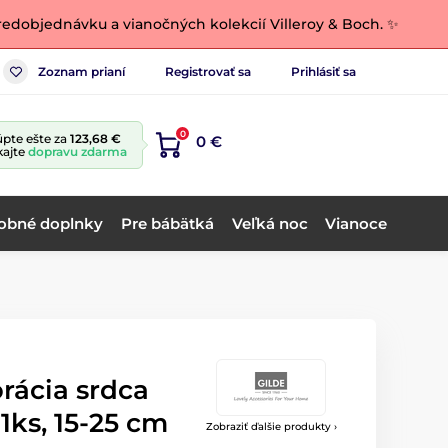
edobjednávku a vianočných kolekcií Villeroy & Boch. ✨
Zoznam prianí
Registrovať sa
Prihlásiť sa
0
pte ešte za
123,68 €
0 €
kajte
dopravu zdarma
obné doplnky
Pre bábätká
Veľká noc
Vianoce
rácia srdca
1ks, 15-25 cm
Zobraziť ďalšie produkty ›