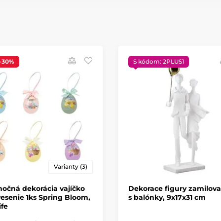
-30%
S kódom: 2PLUS1
Varianty (3)
očná dekorácia vajíčko
Dekorace figury zamilova
esenie 1ks Spring Bloom,
s balónky, 9x17x31 cm
ife