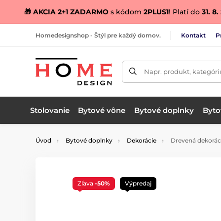
🎁 AKCIA 2+1 ZADARMO
s kódom
2PLUS1
! Platí do
31. 8
Homedesignshop - Štýl pre každý domov.
Kontakt
P
Napr. produkt, kategóri
Stolovanie
Bytové vône
Bytové doplnky
Bytov
Úvod
Bytové doplnky
Dekorácie
Drevená dekoráci
Zľava
-50%
Výpredaj