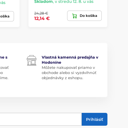
Skladom
,
v stredu 12. 8. u vás
vás
Sk
24,28 €
Do košíka
41
ošíka
12,14 €
me s
Vlastná kamenná predajňa v
Hodoníne
tovať
Môžete nakupovať priamo v
bo
obchode alebo si vyzdvihnúť
díme.
objednávky z eshopu.
Prihlásiť