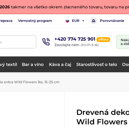
. 2026
takmer na všetko okrem zlacneného tovaru, tovaru na pr
reprava
Vernostný program
Porovnávanie
EUR
+420 774 725 901
offline
Nakú
u
a zís
Zavolajte nám
(Po-Pi 9-16)
ý textil
Bar a víno
Káva a čaj
Starostlivosť o telo
Os
a srdca Wild Flowers 1ks, 15-25 cm
Drevená deko
Wild Flowers 