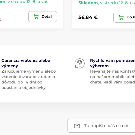
om
,
v stredu 12. 8. u vás
Skladom
,
v stredu 12. 8. u 
Detail
56,84 €
Do k
€
Garancia vrátenia alebo
Rýchlo vám pomôže
výmeny
výberom
Zaručujeme výmenu alebo
Neváhajte nás kontak
vrátenie tovaru bez udania
na našom mobile ale
dôvodu do 14 dní od
chate. Radi vám pora
odoslania objednávky.
Tu napíšte váš e-mail