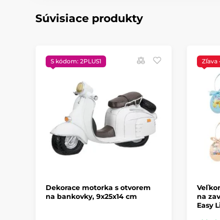
Súvisiace produkty
S kódom: 2PLUS1
Zľava
Dekorace motorka s otvorem
Veľkon
na bankovky, 9x25x14 cm
na zav
Easy L