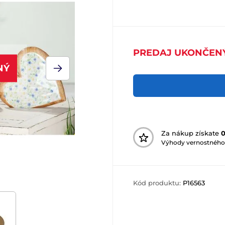
PREDAJ UKONČEN
NÝ
Za nákup získate
Výhody vernostného
Kód produktu:
P16563