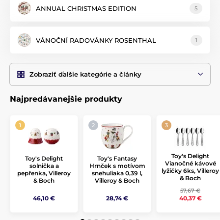
klasickej bielej alebo kombináciu červeno-zelenej,
vykúzlite
ANNUAL CHRISTMAS EDITION
5
nezabudnuteľnú vianočnú atmosféru
podľa vášho vkusu.
Porcelán možné medzi sebou ľahko kombinovať, hodí sa tak
aj ako vianočný darček pre mamičky a babičky.
VÁNOČNÍ RADOVÁNKY ROSENTHAL
1
Zobraziť ďalšie kategórie a články
Najpredávanejšie produkty
Toy's Delight
Toy's Delight
Toy's Fantasy
Vianočné kávové
solnička a
Hrnček s motívom
lyžičky 6ks, Villeroy
pepřenka, Villeroy
snehuliaka 0,39 l,
& Boch
& Boch
Villeroy & Boch
57,67 €
46,10 €
28,74 €
40,37 €