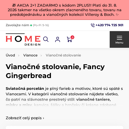
🎁 AKCIA 2+1 ZADARMO s kódom 2PLUS1! Platí do 31. 8.
2026 takmer na všetko okrem zlacneného tovaru, tovaru na
predobjednávku a vianočných kolekcií Villeroy & Boch. ✨
+420 774 725 901
Zavolajte nám
(Po-Pi 9-16)
0
Menu
Úvod
Vianoce
Vianočné stolovanie
Vianočné stolovanie, Fancy
Gingerbread
Sviatočná porcelán
je plný farieb a motívov, ktoré sú späté s
Vianocami. V kategórii vianočné stolovanie nájdete všetko,
čo patrí na slávnostne prestretý stôl:
vianočné taniere,
misky a misy
, kanvica, šálky a hrnčeky či krásne zdobené
podnosy a tácky na cukrovinky. Nechýba ani prestieranie či
vianočné ozdoby v rovnakom štýle. Váš vianočný porcelánový
Zobraziť celý popis
›
servis potom tiež môžete vkusne doplniť kúsky bieleho
porcelánu s reliéfnym zdobením. Či už dávate prednosť