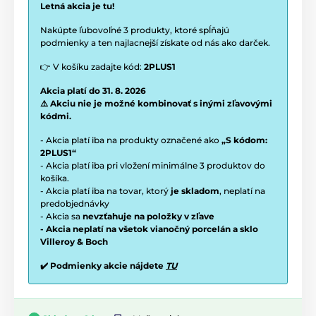
Letná akcia je tu!
Nakúpte ľubovoľné 3 produkty, ktoré spĺňajú
podmienky a ten najlacnejší získate od nás ako darček.
👉 V košíku zadajte kód:
2PLUS1
Akcia platí do 31. 8. 2026
⚠️ Akciu nie je možné kombinovať s inými zľavovými
kódmi.
- Akcia platí iba na produkty označené ako
„S kódom:
2PLUS1“
- Akcia platí iba pri vložení minimálne 3 produktov do
košíka.
- Akcia platí iba na tovar, ktorý
je skladom
, neplatí na
predobjednávky
- Akcia sa
nevzťahuje na položky v zľave
- Akcia neplatí na všetok vianočný porcelán a sklo
Villeroy & Boch
✔️ Podmienky akcie nájdete
TU