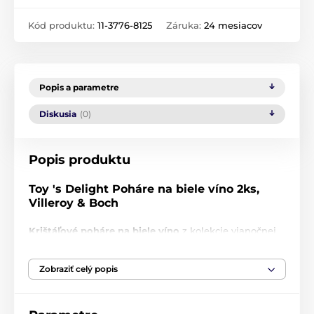
Kód produktu:
11-3776-8125
Záruka:
24 mesiacov
Popis a parametre
Diskusia
(0)
Popis produktu
Toy 's Delight Poháre na biele víno 2ks,
Villeroy & Boch
Krištáľové poháre na biele víno
z kolekcie vianočnej
kolekcie Toy 's Delight od nemeckej spoločnosti
Villeroy & Boch bolí navrhnuté s výškou 22,7 cm a
Zobraziť celý popis
objemom 380 ml. Špeciálnym znakom pohárové ŠÚ
vianočné motívy hračiek, ktore navodíte tú správnu
sviatočnú atmosféru.