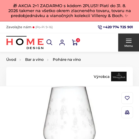
🎁 AKCIA 2+1 ZADARMO s kódom 2PLUS1! Platí do 31. 8.
2026 takmer na všetko okrem zlacneného tovaru, tovaru na
predobjednávku a vianočných kolekcií Villeroy & Boch. ✨
+420 774 725 901
Zavolajte nám
(Po-Pi 9-16)
0
Menu
Úvod
Bar a víno
Poháre na víno
Výrobca