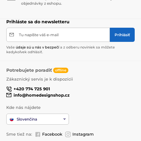
objednávky z eshopu.
Prihláste sa do newsletteru
Tu napíšte váš e-mail
Prihlásiť
Vaše
údaje sú u nás v bezpečí
a z odberu noviniek sa môžete
kedykoľvek odhlásiť.
Potrebujete poradiť
offline
Zákaznický servis je k dispozícii
+420 774 725 901
info@homedesignshop.cz
Kde nás nájdete
Slovenčina
Sme tiež na:
Facebook
Instagram