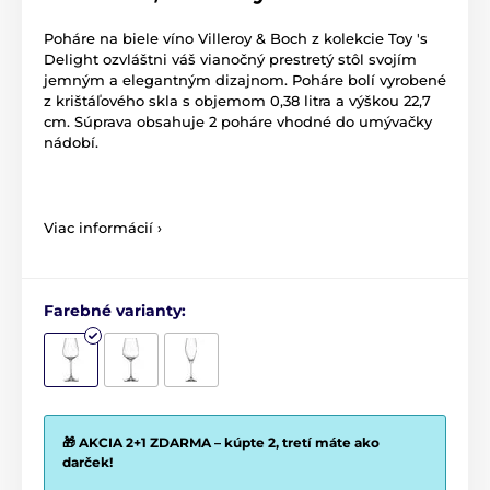
Poháre na biele víno Villeroy & Boch z kolekcie Toy 's
Delight ozvláštni váš vianočný prestretý stôl svojím
jemným a elegantným dizajnom. Poháre bolí vyrobené
z krištáľového skla s objemom 0,38 litra a výškou 22,7
cm. Súprava obsahuje 2 poháre vhodné do umývačky
nádobí.
Viac informácií ›
Farebné varianty:
🎁 AKCIA 2+1 ZDARMA – kúpte 2, tretí máte ako
darček!