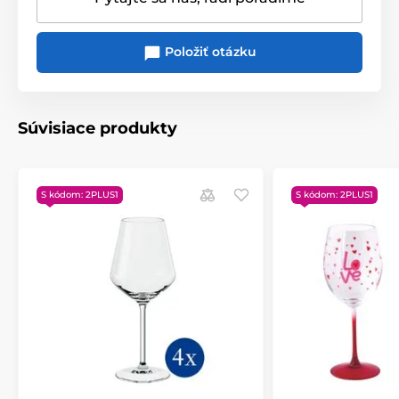
vsetkych fázach výroby
Kolekcia
Toy's Delight
od Villeroy & Boch
Položiť otázku
Dizajny kolekcie
Toy's Delight
inšpirované
nostalgickými hračkami na prvotriednom porceláne a
pohároch vytvoria vo vašej domácnosti úžasnú
očarujúcu
vianočnú atmosféru
. Od vianočného obeda
Súvisiace produkty
s priateľmi až po slávnostnú večeru s celou rodinou
alebo len chvíľu pre seba - kolekcia Toy's Delight dodá
každej príležitosti pôvabný nádych.
S kódom: 2PLUS1
S kódom: 2PLUS1
V kolekcii
nájdete všetko
, čo patrí na slávnostne
prestretý stôl: vianočné taniere, misky a misy, kanvice,
šálky a hrnčeky či krásne zdobené podnosy a tácky na
pečivo. Nechýbajú ani prestieranie alebo vianočné
zdoby v rovnakom dizajne. Vianočný servis môžete
doplniť kúskami z bieleho porcelánu s reliéfnym
zdobením z kolekcie
Toy's Delight Royal Classic
.
Vykúzlite nezabudnuteľnú vianočnú atmosféru.
Kolekcia riadu Toy's Delight vytvorí na vašom stole
nostalgickú vianočnú atmosféru.
Všestranná
a
štýlová
klasika je jednoducho krásna svojimi tradičnými