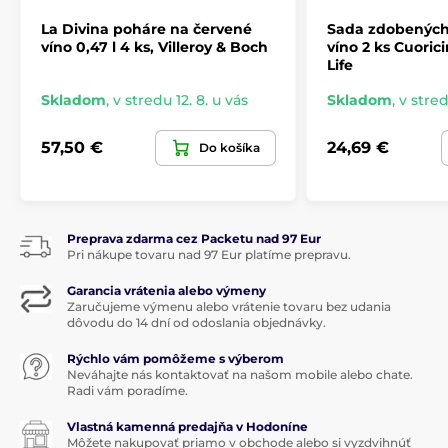
farbami, očarujúcimi motívmi a výraznými tvarmi.
Skvelý spôsob, ako začať deň v slávnostnej nálade -
La Divina poháre na červené
Sada zdobených
kolekcia
Toy's Delight je vďaka svojim očarujúcim
víno 0,47 l 4 ks, Villeroy & Boch
víno 2 ks Cuoric
detailom obľúbená
po celom
svete
.
Life
Skladom
,
v stredu 12. 8. u vás
Skladom
,
v stred
Produkt je zaradený v kategóriách
57,50 €
24,69 €
Do košíka
Poháre na víno
Vianočné stolovanie
Preprava zdarma cez Packetu nad 97 Eur
Pri nákupe tovaru nad 97 Eur platíme prepravu.
Garancia vrátenia alebo výmeny
Zaručujeme výmenu alebo vrátenie tovaru bez udania
dôvodu do 14 dní od odoslania objednávky.
Rýchlo vám pomôžeme s výberom
Neváhajte nás kontaktovať na našom mobile alebo chate.
Radi vám poradíme.
Vlastná kamenná predajňa v Hodoníne
Môžete nakupovať priamo v obchode alebo si vyzdvihnúť