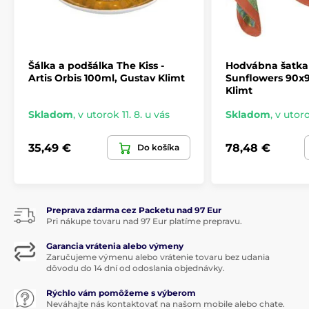
Šálka ​​a podšálka The Kiss -
Hodvábna šatka
Artis Orbis 100ml, Gustav Klimt
Sunflowers 90x
Klimt
Skladom
,
v utorok 11. 8. u vás
Skladom
,
v utoro
35,49 €
78,48 €
Do košíka
Preprava zdarma cez Packetu nad 97 Eur
Pri nákupe tovaru nad 97 Eur platíme prepravu.
Garancia vrátenia alebo výmeny
Zaručujeme výmenu alebo vrátenie tovaru bez udania
dôvodu do 14 dní od odoslania objednávky.
Rýchlo vám pomôžeme s výberom
Neváhajte nás kontaktovať na našom mobile alebo chate.