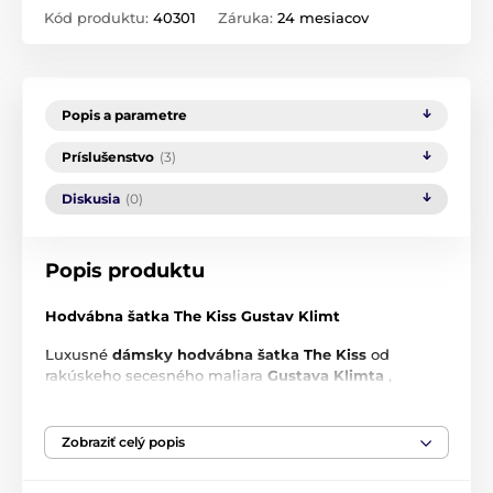
Kód produktu:
40301
Záruka:
24 mesiacov
Popis a parametre
Príslušenstvo
(3)
Diskusia
(0)
Popis produktu
Hodvábna šatka The Kiss Gustav Klimt
Luxusné
dámsky hodvábna šatka The Kiss
od
rakúskeho secesného maliara
Gustava Klimta
,
právom patrí medzi najvýznamnejšie diela začiatku
20. storočia.
Zobraziť celý popis
Rozmery
: 52 x 52 cm