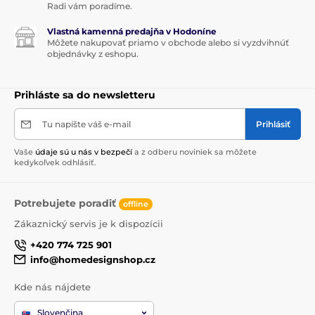
Radi vám poradíme.
Vlastná kamenná predajňa v Hodoníne
Môžete nakupovať priamo v obchode alebo si vyzdvihnúť
objednávky z eshopu.
Prihláste sa do newsletteru
Tu napíšte váš e-mail
Prihlásiť
Vaše
údaje sú u nás v bezpečí
a z odberu noviniek sa môžete
kedykoľvek odhlásiť.
Potrebujete poradiť
offline
Zákaznický servis je k dispozícii
+420 774 725 901
info@homedesignshop.cz
Kde nás nájdete
Slovenčina