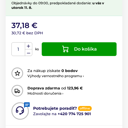
Objednávky do 09:00, predpokladané dodanie:
u vás v
utorok 11. 8.
37,18 €
30,72 € bez DPH
Do košíka
ks
Za nákup získate
0 bodov
Výhody vernostného programu ›
Doprava zdarma
od
123,96 €
Možnosti doručenia ›
Potrebujete poradiť?
offline
Zavolajte na
+420 774 725 901