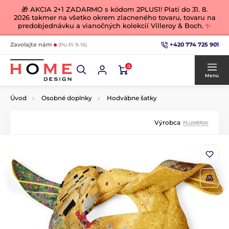
🎁 AKCIA 2+1 ZADARMO s kódom 2PLUS1! Platí do 31. 8.
2026 takmer na všetko okrem zlacneného tovaru, tovaru na
predobjednávku a vianočných kolekcií Villeroy & Boch. ✨
+420 774 725 901
Zavolajte nám
(Po-Pi 9-16)
0
Menu
Úvod
Osobné doplnky
Hodvábne šatky
Výrobca