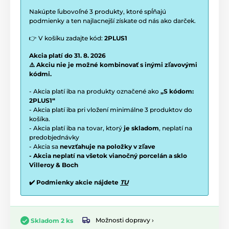
Nakúpte ľubovoľné 3 produkty, ktoré spĺňajú
podmienky a ten najlacnejší získate od nás ako darček.
👉 V košíku zadajte kód:
2PLUS1
Akcia platí do 31. 8. 2026
⚠️ Akciu nie je možné kombinovať s inými zľavovými
kódmi.
- Akcia platí iba na produkty označené ako
„S kódom:
2PLUS1“
- Akcia platí iba pri vložení minimálne 3 produktov do
košíka.
- Akcia platí iba na tovar, ktorý
je skladom
, neplatí na
predobjednávky
- Akcia sa
nevzťahuje na položky v zľave
- Akcia neplatí na všetok vianočný porcelán a sklo
Villeroy & Boch
✔️ Podmienky akcie nájdete
TU
Možnosti dopravy ›
Skladom 2 ks