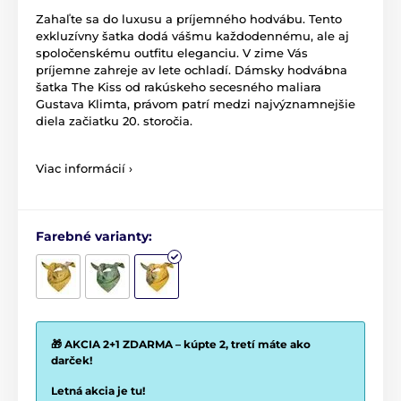
Zahaľte sa do luxusu a príjemného hodvábu. Tento
exkluzívny šatka dodá vášmu každodennému, ale aj
spoločenskému outfitu eleganciu. V zime Vás
príjemne zahreje av lete ochladí. Dámsky hodvábna
šatka The Kiss od rakúskeho secesného maliara
Gustava Klimta, právom patrí medzi najvýznamnejšie
diela začiatku 20. storočia.
Viac informácií ›
Farebné varianty:
🎁 AKCIA 2+1 ZDARMA – kúpte 2, tretí máte ako
darček!
Letná akcia je tu!