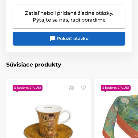
Zatiaľ neboli pridané žiadne otázky.
Pýtajte sa nás, radi poradíme
Položiť otázku
Súvisiace produkty
S kódom: 2PLUS1
S kódom: 2PLUS1