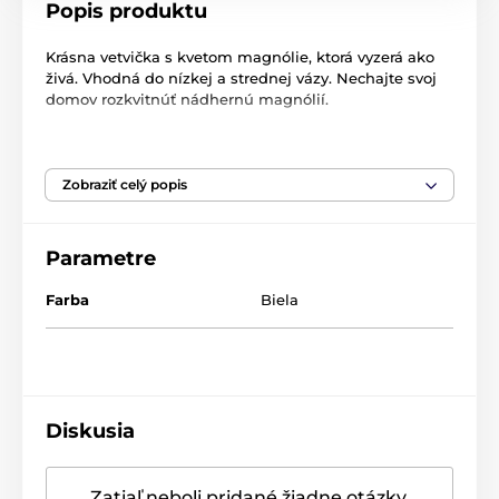
Popis produktu
Krásna vetvička s kvetom magnólie, ktorá vyzerá ako
živá. Vhodná do nízkej a strednej vázy. Nechajte svoj
domov rozkvitnúť nádhernú magnólií.
Rozmer:
30 cm
Farba
: biela, zelená
Zobraziť celý popis
Značka
EDG
- Enzo de Gasperi je predné talianska
spoločnosť, ktorá sa zameriava na výrobu
Parametre
dekoratívnych a dizajnových doplnkov ako napríklad
na umelé kvety, rastliny, bytovej vône a predovšetkým
Farba
Biela
na sezónne sortiment. Každý rok tak Enzo de Gasperi
predstavuje svoje nádherné a elegantné kolekcie pre
Vianoce, Veľká noc a iné sviatky.
Diskusia
Produkt je zaradený v kategóriách
Zatiaľ neboli pridané žiadne otázky.