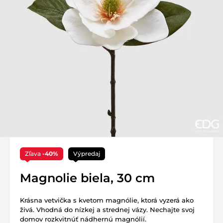
Zľava
-40%
Výpredaj
Magnolie biela, 30 cm
Krásna vetvička s kvetom magnólie, ktorá vyzerá ako
živá. Vhodná do nízkej a strednej vázy. Nechajte svoj
domov rozkvitnúť nádhernú magnólií.