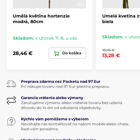
Umělá květina hortenzie
Umelá kvetina z
modrá, 80cm
biela
Skladom
,
v utoro
Skladom
,
v utorok 11. 8. u vás
18,96 €
28,46 €
Do košíka
13,28 €
Preprava zdarma cez Packetu nad 97 Eur
Pri nákupe tovaru nad 97 Eur platíme prepravu.
Garancia vrátenia alebo výmeny
Zaručujeme výmenu alebo vrátenie tovaru bez udania
dôvodu do 14 dní od odoslania objednávky.
Rýchlo vám pomôžeme s výberom
Neváhajte nás kontaktovať na našom mobile alebo chate.
Radi vám poradíme.