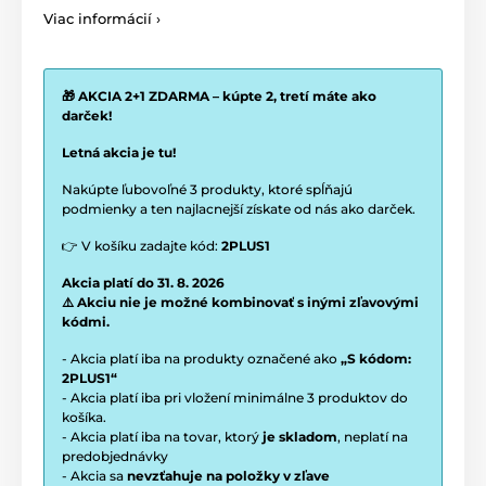
Viac informácií ›
🎁 AKCIA 2+1 ZDARMA – kúpte 2, tretí máte ako
darček!
Letná akcia je tu!
Nakúpte ľubovoľné 3 produkty, ktoré spĺňajú
podmienky a ten najlacnejší získate od nás ako darček.
👉 V košíku zadajte kód:
2PLUS1
Akcia platí do 31. 8. 2026
⚠️ Akciu nie je možné kombinovať s inými zľavovými
kódmi.
- Akcia platí iba na produkty označené ako
„S kódom:
2PLUS1“
- Akcia platí iba pri vložení minimálne 3 produktov do
košíka.
- Akcia platí iba na tovar, ktorý
je skladom
, neplatí na
predobjednávky
- Akcia sa
nevzťahuje na položky v zľave