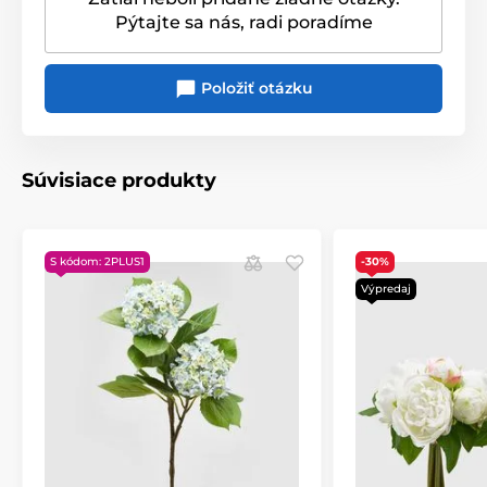
Pýtajte sa nás, radi poradíme
Květiny
Umelé kvetiny
DEKORÁCIE V AKCII
Položiť otázku
Súvisiace produkty
S kódom: 2PLUS1
-30%
Výpredaj