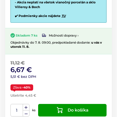
- Akcia neplatí na všetok vianočný porcelán a sklo
Villeroy & Boch
✔️ Podmienky akcie nájdete
TU
Možnosti dopravy ›
Skladom 7 ks
Objednávky do 7. 8. 09:00, predpokladané dodanie:
u vás v
utorok 11. 8.
11,12 €
6,67 €
5,51 € bez DPH
Zľava
-40%
Ušetríte 4,45 €
Do košíka
ks