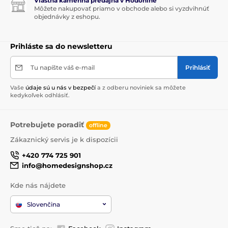
Vlastná kamenná predajňa v Hodoníne
Môžete nakupovať priamo v obchode alebo si vyzdvihnúť
objednávky z eshopu.
Prihláste sa do newsletteru
Tu napíšte váš e-mail
Prihlásiť
Vaše
údaje sú u nás v bezpečí
a z odberu noviniek sa môžete
kedykoľvek odhlásiť.
Potrebujete poradiť
offline
Zákaznický servis je k dispozícii
+420 774 725 901
info@homedesignshop.cz
Kde nás nájdete
Slovenčina