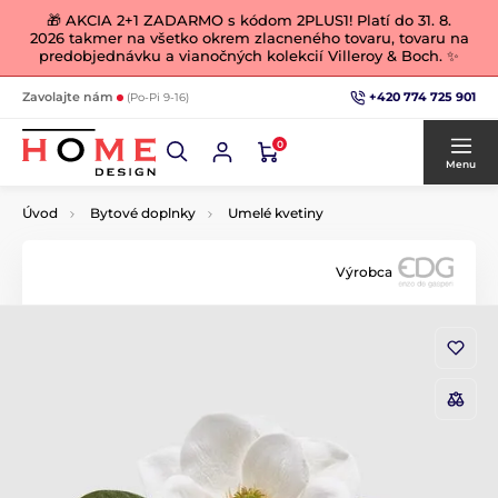
🎁 AKCIA 2+1 ZADARMO s kódom 2PLUS1! Platí do 31. 8.
2026 takmer na všetko okrem zlacneného tovaru, tovaru na
predobjednávku a vianočných kolekcií Villeroy & Boch. ✨
+420 774 725 901
Zavolajte nám
(Po-Pi 9-16)
0
Menu
Úvod
Bytové doplnky
Umelé kvetiny
Výrobca