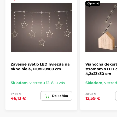
Výpredaj
Závesné svetlo LED hviezda na
Vianočná dekor
okno bielá, 120x120x60 cm
stromom s LED o
4,2x23x30 cm
Skladom
,
v stredu 12. 8. u vás
Skladom
,
v stred
57,66 €
20,98 €
Do košíka
46,13 €
12,59 €