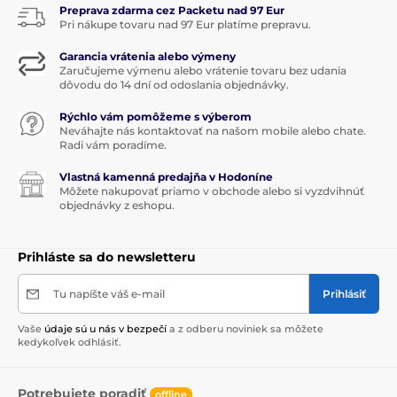
Preprava zdarma cez Packetu nad 97 Eur
Pri nákupe tovaru nad 97 Eur platíme prepravu.
Garancia vrátenia alebo výmeny
Zaručujeme výmenu alebo vrátenie tovaru bez udania
dôvodu do 14 dní od odoslania objednávky.
Rýchlo vám pomôžeme s výberom
Neváhajte nás kontaktovať na našom mobile alebo chate.
Radi vám poradíme.
Vlastná kamenná predajňa v Hodoníne
Môžete nakupovať priamo v obchode alebo si vyzdvihnúť
objednávky z eshopu.
Prihláste sa do newsletteru
Tu napíšte váš e-mail
Prihlásiť
Vaše
údaje sú u nás v bezpečí
a z odberu noviniek sa môžete
kedykoľvek odhlásiť.
Potrebujete poradiť
offline