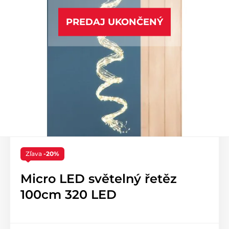
PREDAJ UKONČENÝ
Zľava
-20%
Micro LED světelný řetěz
100cm 320 LED