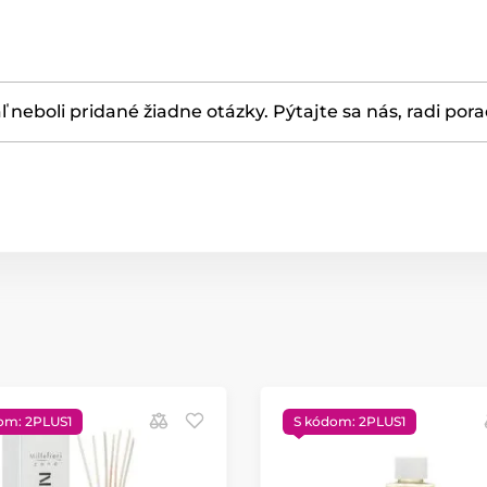
ľ neboli pridané žiadne otázky. Pýtajte sa nás, radi por
om: 2PLUS1
S kódom: 2PLUS1