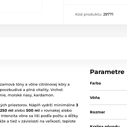
Kód produktu:
29771
Parametre
Farba
lzamová tóny a vône citrónovej kôry a
ovzbudivá a plná vitality. Vrchol:
ónie, morské riasy, kardamon.
Vôňa
kých priestorov. Náplň vydrží minimálne
3
 250 ml
alebo
500 ml
v rovnakej alebo
Rozmer
 Intenzita vône sa líši podľa počtu a dĺžky
že a tiež v závislosti na veľkosti, teplote
Krajina pôvodu