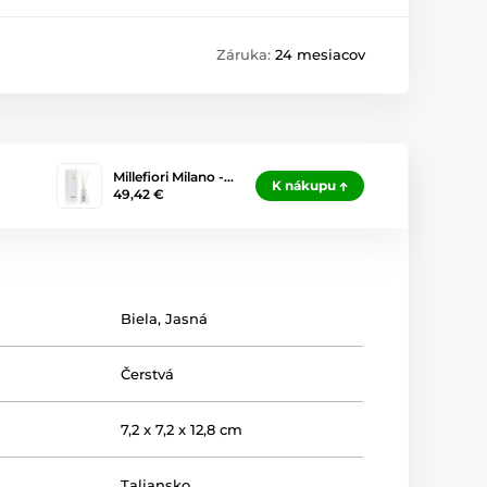
Záruka:
24 mesiacov
Millefiori Milano -…
K nákupu
49,42 €
Biela
,
Jasná
Čerstvá
7,2 x 7,2 x 12,8 cm
Taliansko