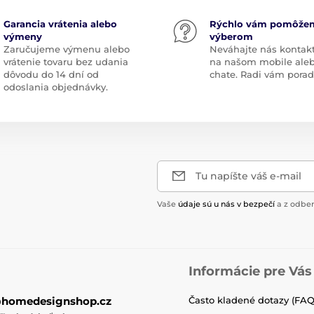
Garancia vrátenia alebo
Rýchlo vám pomôže
výmeny
výberom
Zaručujeme výmenu alebo
Neváhajte nás kontak
vrátenie tovaru bez udania
na našom mobile ale
dôvodu do 14 dní od
chate. Radi vám pora
odoslania objednávky.
Tu napíšte váš e-mail
Vaše
údaje sú u nás v bezpečí
a z odber
Informácie pre Vás
@homedesignshop.cz
Často kladené dotazy (FAQ