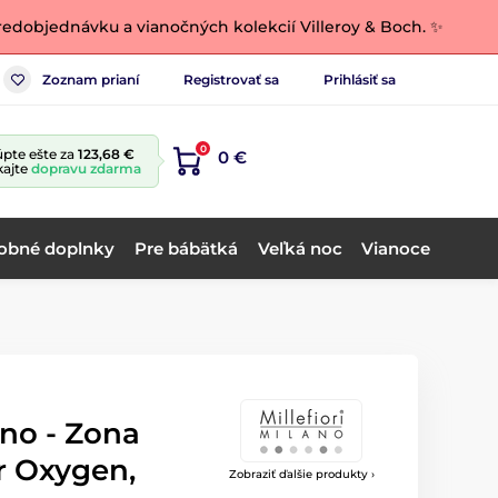
edobjednávku a vianočných kolekcií Villeroy & Boch. ✨
Zoznam prianí
Registrovať sa
Prihlásiť sa
0
pte ešte za
123,68 €
0 €
kajte
dopravu zdarma
obné doplnky
Pre bábätká
Veľká noc
Vianoce
ano - Zona
r Oxygen,
Zobraziť ďalšie produkty ›