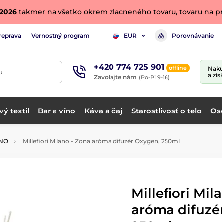
. 2026
takmer na všetko okrem zlacneného tovaru, tovaru na pr
reprava
Vernostný program
Porovnávanie
EUR
+420 774 725 901
offline
Nakú
u
a zís
Zavolajte nám
(Po-Pi 9-16)
ý textil
Bar a víno
Káva a čaj
Starostlivosť o telo
Os
ANO
Millefiori Milano - Zona aróma difuzér Oxygen, 250ml
Millefiori Mil
aróma difuzé