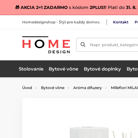
🎁 AKCIA 2+1 ZADARMO
s kódom
2PLUS1
! Platí do
31. 8
Homedesignshop - Štýl pre každý domov.
Kontakt
P
Napr. produkt, kategóri
Stolovanie
Bytové vône
Bytové doplnky
Bytov
Úvod
Bytové vône
Aróma difuzery
Millefiori MIL