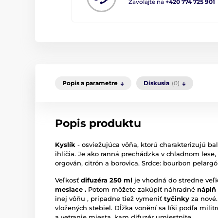
Zavolajte na
+420 774 725 901
Popis a parametre
Diskusia
(0)
Popis produktu
Kyslík
- osviežujúca vôňa, ktorú charakterizujú ba
ihličia. Je ako ranná prechádzka v chladnom lese, p
orgován, citrón a borovica. Srdce: bourbon pelarg
Veľkosť
difuzéra 250 ml
je vhodná do stredne veľ
mesiace
.
Potom môžete zakúpiť náhradné
náplň
inej vôňu , prípadne tiež vymeniť
tyčinky
za nové.
vložených stebiel. Dĺžka vonění sa líši podľa militrá
a vetranie miesta, kam difuzér umiestnite.