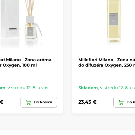
iori Milano - Zona aróma
Millefiori Milano - Zona n
r Oxygen, 100 ml
do difuzéra Oxygen, 250 
om
,
v stredu 12. 8. u vás
Skladom
,
v stredu 12. 8. u 
 €
23,45 €
Do košíka
Do k