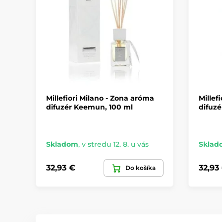
Millefiori Milano - Zona aróma
Millef
difuzér Keemun, 100 ml
difuzé
Skladom
,
v stredu 12. 8. u vás
Sklad
32,93 €
32,93
Do košíka