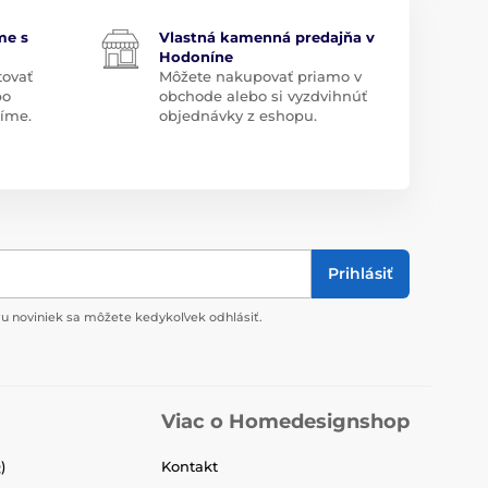
me s
Vlastná kamenná predajňa v
Hodoníne
tovať
Môžete nakupovať priamo v
bo
obchode alebo si vyzdvihnúť
díme.
objednávky z eshopu.
Prihlásiť
u noviniek sa môžete kedykoľvek odhlásiť.
Viac o Homedesignshop
)
Kontakt