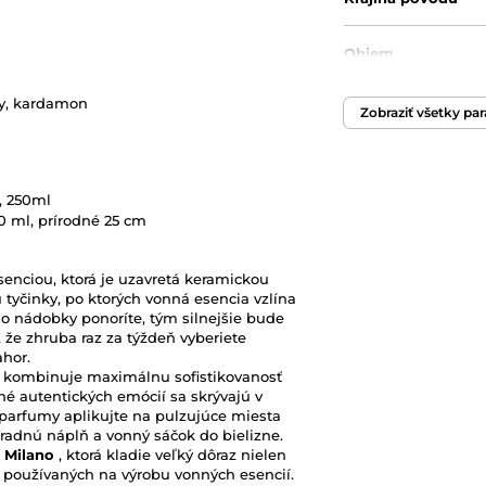
Objem
sy, kardamon
Zobraziť všetky pa
n, 250ml
50 ml, prírodné 25 cm
enciou, ktorá je uzavretá keramickou
 tyčinky, po ktorých vonná esencia vzlína
do nádobky ponoríte, tým silnejšie bude
, že zhruba raz za týždeň vyberiete
ahor.
a
kombinuje maximálnu sofistikovanosť
né autentických emócií sa skrývajú v
 parfumy aplikujte na pulzujúce miesta
hradnú náplň a vonný sáčok do bielizne.
ri Milano
, ktorá kladie veľký dôraz nielen
ín používaných na výrobu vonných esencií.