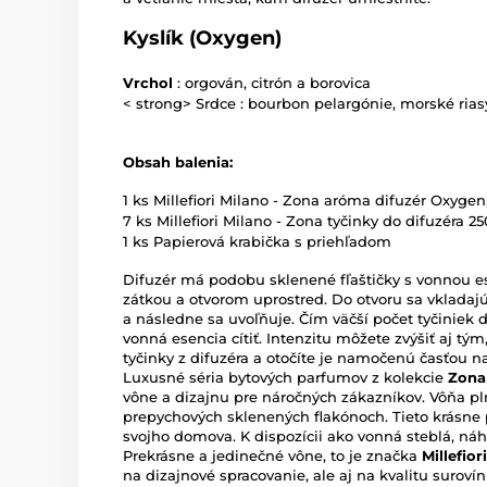
Kyslík (Oxygen)
Vrchol
: orgován, citrón a borovica
< strong> Srdce : bourbon pelargónie, morské ria
Obsah balenia:
1 ks Millefiori Milano - Zona aróma difuzér Oxyge
7 ks Millefiori Milano - Zona tyčinky do difuzéra 2
1 ks Papierová krabička s priehľadom
Difuzér má podobu sklenené fľaštičky s vonnou es
zátkou a otvorom uprostred. Do otvoru sa vkladajú
a následne sa uvoľňuje. Čím väčší počet tyčiniek 
vonná esencia cítiť. Intenzitu môžete zvýšiť aj tým
tyčinky z difuzéra a otočíte je namočenú časťou n
Luxusné séria bytových parfumov z kolekcie
Zon
vône a dizajnu pre náročných zákazníkov. Vôňa pl
prepychových sklenených flakónoch. Tieto krásne
svojho domova. K dispozícii ako vonná steblá, ná
Prekrásne a jedinečné vône, to je značka
Millefio
na dizajnové spracovanie, ale aj na kvalitu surov