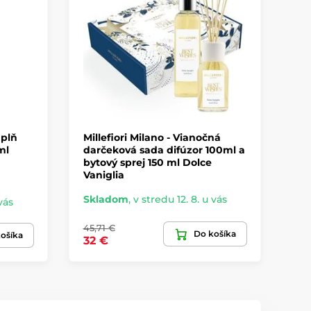
áplň
Millefiori Milano - Vianočná
Mi
ml
darčeková sada difúzor 100ml a
di
bytový sprej 150 ml Dolce
Vaniglia
Skladom
,
v stredu 12. 8. u vás
vás
Sk
45,71 €
Do košíka
49
ošíka
32 €