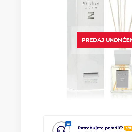
PREDAJ UKONČE
Potrebujete poradiť?
offl