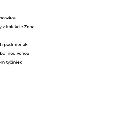
oncovkou
y z kolekcie Zona
tých podmienok
ebo inou vôňou
om tyčiniek