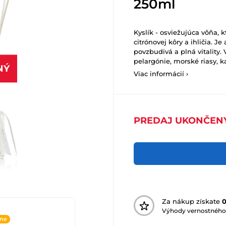
250ml
Kyslík - osviežujúca vôňa, 
citrónovej kôry a ihličia. 
povzbudivá a plná vitality. 
pelargónie, morské riasy,
NÝ
Viac informácií ›
PREDAJ UKONČEN
Za nákup získate
Výhody vernostného
ine