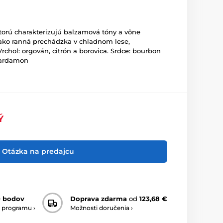
ktorú charakterizujú balzamová tóny a vône
Je ako ranná prechádzka v chladnom lese,
Vrchol: orgován, citrón a borovica. Srdce: bourbon
 kardamon
Ý
Otázka na predajcu
0 bodov
Doprava zdarma
od
123,68 €
 programu ›
Možnosti doručenia ›