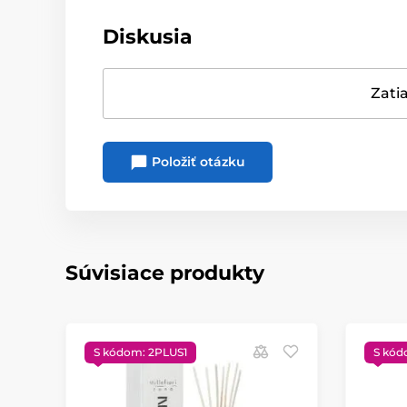
Diskusia
Zatia
Položiť otázku
Súvisiace produkty
S kódom: 2PLUS1
S kód