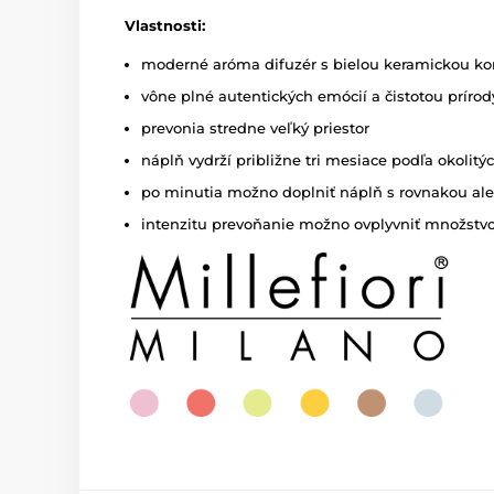
Vlastnosti:
moderné aróma difuzér s bielou keramickou k
vône plné autentických emócií a čistotou prírod
prevonia stredne veľký priestor
náplň vydrží približne tri mesiace podľa okoli
po minutia možno doplniť náplň s rovnakou al
intenzitu prevoňanie možno ovplyvniť množstv