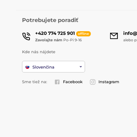
Potrebujete poradiť
+420 774 725 901
info
offline
Zavolajte nám
Po-Pi 9-16
alebo p
Kde nás nájdete
Slovenčina
Sme tiež na:
Facebook
Instagram