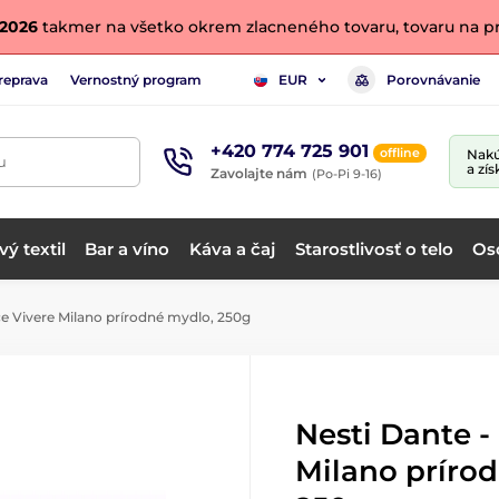
. 2026
takmer na všetko okrem zlacneného tovaru, tovaru na pr
reprava
Vernostný program
Porovnávanie
EUR
+420 774 725 901
offline
Nakú
u
a zís
Zavolajte nám
(Po-Pi 9-16)
ý textil
Bar a víno
Káva a čaj
Starostlivosť o telo
Os
ce Vivere Milano prírodné mydlo, 250g
Nesti Dante -
Milano príro