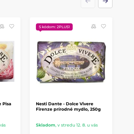
S kódom: 2PLUS1
S
e Pisa
Nesti Dante - Dolce Vivere
Ne
Firenze prírodné mydlo, 250g
Si
vás
Skladom
,
v stredu 12. 8. u vás
Sk