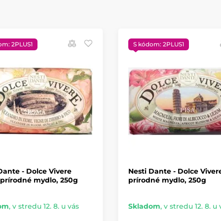
om: 2PLUS1
S kódom: 2PLUS1
Dante - Dolce Vivere
Nesti Dante - Dolce Viver
prírodné mydlo, 250g
prírodné mydlo, 250g
om
,
v stredu 12. 8. u vás
Skladom
,
v stredu 12. 8. u 