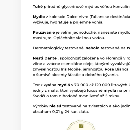
Tuhé
prírodné glycerínové mýdlos vôňou konvali
Mydlo
z kolekcie Dolce Vivre (Talianske destináci
vyživuje, hydratuje a príjemné vonia.
Používanie
je veľmi jednoduché, nanesiete mydl
masírujte. Opláchnite vlažnou vodou.
Dermatologicky testované,
nebolo
testované na
z
Nesti Dante
, spoločnosť založená vo Florencii v r
vône a vzácne esenciálne oleje, ktorými vyvoláva
zmyselnosťou Iris Nobile, jemnosťou Rosa Bianca 
o šumivé akcenty šťastie a dobrého bývania.
Teraz vyrába
mydlá
v 70 000 až 120 000 litrových 
jedny z mála, ktorí vyrábajú luxusné
mydlá
na prí
Svedčí o tom dlhodobá trvanlivosť až 5 rokov.
Výrobky
nie sú
testované na zvieratách a ako jedi
obsahom 0,01 g 24 kar. zlata.