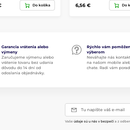
€
6,56 €
Do košíka
Do k
Garancia vrátenia alebo
Rýchlo vám pomôže
výmeny
výberom
Zaručujeme výmenu alebo
Neváhajte nás kontak
vrátenie tovaru bez udania
na našom mobile ale
dôvodu do 14 dní od
chate. Radi vám pora
odoslania objednávky.
Tu napíšte váš e-mail
Vaše
údaje sú u nás v bezpečí
a z odber