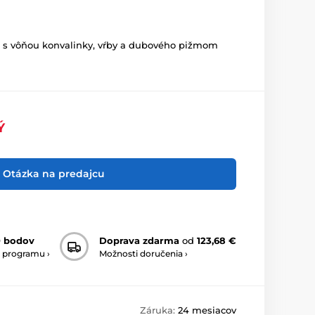
o s vôňou konvalinky, vŕby a dubového pižmom
Ý
Otázka na predajcu
0 bodov
Doprava zdarma
od
123,68 €
 programu ›
Možnosti doručenia ›
Záruka:
24 mesiacov