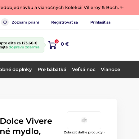
edobjednávku a vianočných kolekcií Villeroy & Boch. ✨
Zoznam prianí
Registrovať sa
Prihlásiť sa
0
pte ešte za
123,68 €
0 €
kajte
dopravu zdarma
obné doplnky
Pre bábätká
Veľká noc
Vianoce
 Dolce Vivere
dné mydlo,
Zobraziť ďalšie produkty ›