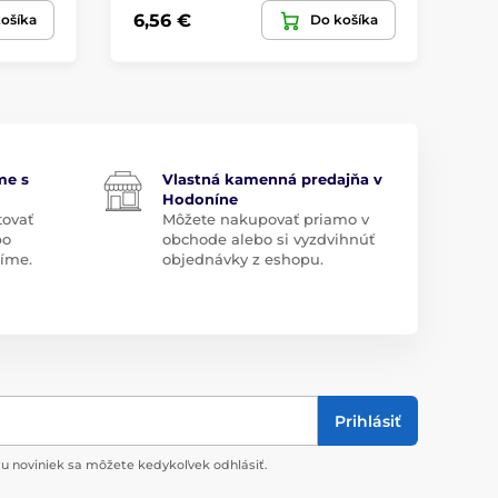
6,56 €
6,
ošíka
Do košíka
me s
Vlastná kamenná predajňa v
Hodoníne
tovať
Môžete nakupovať priamo v
bo
obchode alebo si vyzdvihnúť
díme.
objednávky z eshopu.
Prihlásiť
u noviniek sa môžete kedykoľvek odhlásiť.