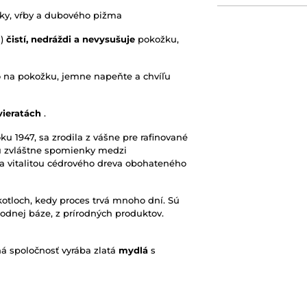
nky, vŕby a dubového pižma
a)
čistí, nedráždi a nevysušuje
pokožku,
o na pokožku, jemne napeňte a chvíľu
vieratách
.
oku 1947, sa zrodila z vášne pre rafinované
jú zvláštne spomienky medzi
a vitalitou cédrového dreva obohateného
kotloch, kedy proces trvá mnoho dní. Sú
rodnej báze, z prírodných produktov.
ná spoločnosť vyrába zlatá
mydlá
s