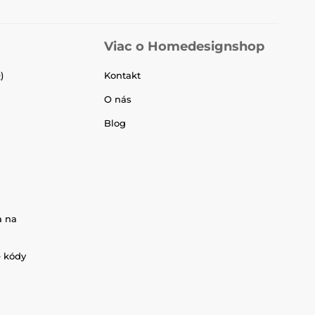
Viac o Homedesignshop
)
Kontakt
O nás
Blog
a na
é kódy