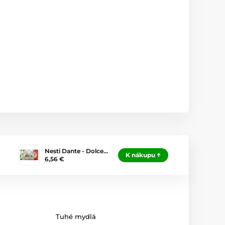
Nesti Dante - Dolce…
K nákupu
6,56 €
Tuhé mydlá