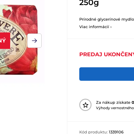
250g
Prírodné glycerínové mydl
Viac informácií ›
NÝ
PREDAJ UKONČEN
Za nákup získate
Výhody vernostného
Kód produktu:
1339106