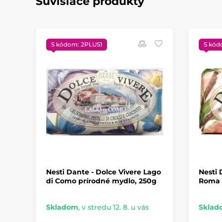
Súvisiace produkty
S kódom: 2PLUS1
S kód
Nesti Dante - Dolce Vivere Lago
Nesti 
di Como prírodné mydlo, 250g
Roma 
Skladom
,
v stredu 12. 8. u vás
Sklad