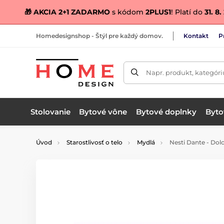
🎁 AKCIA 2+1 ZADARMO
s kódom
2PLUS1
! Platí do
31. 8
Homedesignshop - Štýl pre každý domov.
Kontakt
P
Napr. produkt, kategóri
Stolovanie
Bytové vône
Bytové doplnky
Bytov
Úvod
Starostlivosť o telo
Mydlá
Nesti Dante - Dol