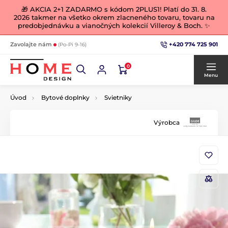
🎁 AKCIA 2+1 ZADARMO s kódom 2PLUS1! Platí do 31. 8.
2026 takmer na všetko okrem zlacneného tovaru, tovaru na
predobjednávku a vianočných kolekcií Villeroy & Boch. ✨
+420 774 725 901
Zavolajte nám
(Po-Pi 9-16)
0
Menu
Úvod
Bytové doplnky
Svietniky
Výrobca