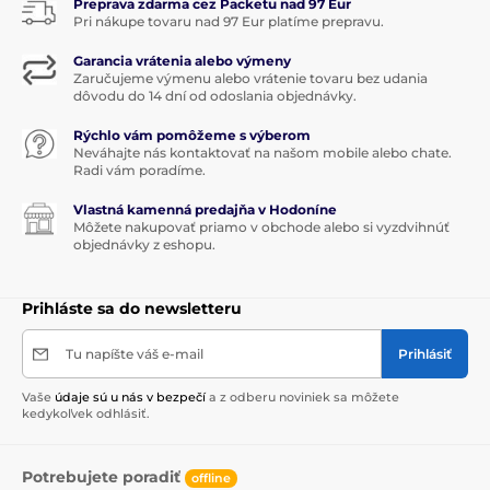
Preprava zdarma cez Packetu nad 97 Eur
Pri nákupe tovaru nad 97 Eur platíme prepravu.
Garancia vrátenia alebo výmeny
Zaručujeme výmenu alebo vrátenie tovaru bez udania
dôvodu do 14 dní od odoslania objednávky.
Rýchlo vám pomôžeme s výberom
Neváhajte nás kontaktovať na našom mobile alebo chate.
Radi vám poradíme.
Vlastná kamenná predajňa v Hodoníne
Môžete nakupovať priamo v obchode alebo si vyzdvihnúť
objednávky z eshopu.
Prihláste sa do newsletteru
Tu napíšte váš e-mail
Prihlásiť
Vaše
údaje sú u nás v bezpečí
a z odberu noviniek sa môžete
kedykoľvek odhlásiť.
Potrebujete poradiť
offline