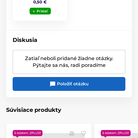
0,50 €
Pridať
Diskusia
Zatiaľ neboli pridané žiadne otázky.
Pýtajte sa nás, radi poradíme
Položiť otázku
Súvisiace produkty
S kódom: 2PLUS1
S kódom: 2PLUS1