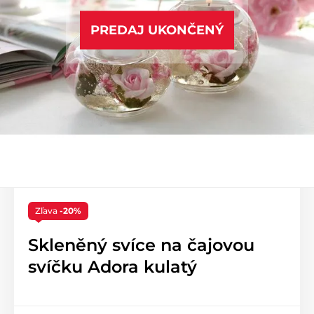
PREDAJ UKONČENÝ
Zľava
-20%
Skleněný svíce na čajovou
svíčku Adora kulatý