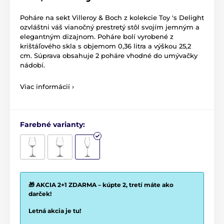
Poháre na sekt Villeroy & Boch z kolekcie Toy 's Delight
ozvláštni váš vianočný prestretý stôl svojím jemným a
elegantným dizajnom. Poháre bolí vyrobené z
krištáľového skla s objemom 0,36 litra a výškou 25,2
cm. Súprava obsahuje 2 poháre vhodné do umývačky
nádobí.
Viac informácií ›
Farebné varianty:
🎁 AKCIA 2+1 ZDARMA – kúpte 2, tretí máte ako
darček!
Letná akcia je tu!