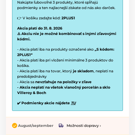
Nakúpte ľubovoľné 3 produkty, ktoré spĺňajú
podmienky a ten najlacnejší získate od nás ako darček.
👉 V košíku zadajte kód:
2PLUS1
Akcia platí do 31. 8. 2026
⚠️ Akciu nie je možné kombinovať s inými zľavovými
kódmi.
- Akcia platí iba na produkty označené ako
„S kódom:
2PLUS1“
- Akcia platí iba pri vložení minimálne 3 produktov do
košíka.
- Akcia platí iba na tovar, ktorý
je skladom
, neplatí na
predobjednávky
- Akcia sa
nevzťahuje na položky v zľave
- Akcia neplatí na všetok vianočný porcelán a sklo
Villeroy & Boch
✔️ Podmienky akcie nájdete
TU
Možnosti dopravy ›
August/september