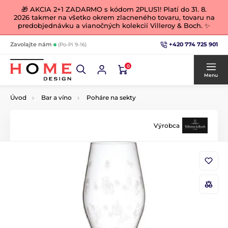
🎁 AKCIA 2+1 ZADARMO s kódom 2PLUS1! Platí do 31. 8.
2026 takmer na všetko okrem zlacneného tovaru, tovaru na
predobjednávku a vianočných kolekcií Villeroy & Boch. ✨
+420 774 725 901
Zavolajte nám
(Po-Pi 9-16)
0
Menu
Úvod
Bar a víno
Poháre na sekty
Výrobca