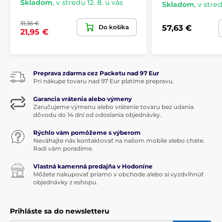
Skladom
,
v stredu 12. 8. u vás
Skladom
,
v stred
Produkt je zaradený v kategóriách
31,36 €
Do košíka
57,63 €
21,95 €
Poháre na sekty
Vianočné stolovanie
Preprava zdarma cez Packetu nad 97 Eur
Pri nákupe tovaru nad 97 Eur platíme prepravu.
Garancia vrátenia alebo výmeny
Zaručujeme výmenu alebo vrátenie tovaru bez udania
dôvodu do 14 dní od odoslania objednávky.
Rýchlo vám pomôžeme s výberom
Neváhajte nás kontaktovať na našom mobile alebo chate.
Radi vám poradíme.
Vlastná kamenná predajňa v Hodoníne
Môžete nakupovať priamo v obchode alebo si vyzdvihnúť
objednávky z eshopu.
Prihláste sa do newsletteru