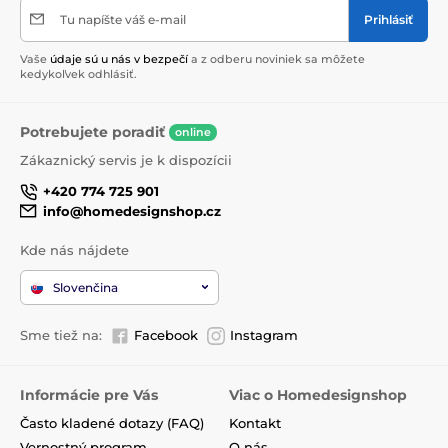
Tu napíšte váš e-mail
Prihlásiť
Vaše
údaje sú u nás v bezpečí
a z odberu noviniek sa môžete
kedykoľvek odhlásiť.
Potrebujete poradiť
online
Zákaznický servis je k dispozícii
+420 774 725 901
info@homedesignshop.cz
Kde nás nájdete
Slovenčina
Sme tiež na:
Facebook
Instagram
Informácie pre Vás
Viac o Homedesignshop
Často kladené dotazy (FAQ)
Kontakt
Vernostný program
O nás