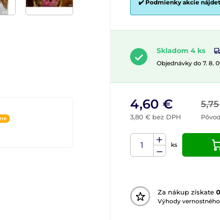
✔️ Podmienky akcie nájde
Skladom 4 ks
Objednávky do 7. 8. 
4,60 €
5,75
3,80 € bez DPH
Pôvo
ine
ks
Za nákup získate
Výhody vernostného