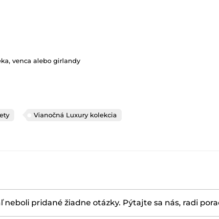
eka, venca alebo girlandy
ety
Vianočná Luxury kolekcia
ľ neboli pridané žiadne otázky. Pýtajte sa nás, radi por