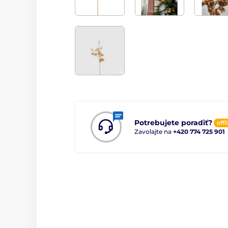
Potrebujete poradiť?
offl
Zavolajte na
+420 774 725 901