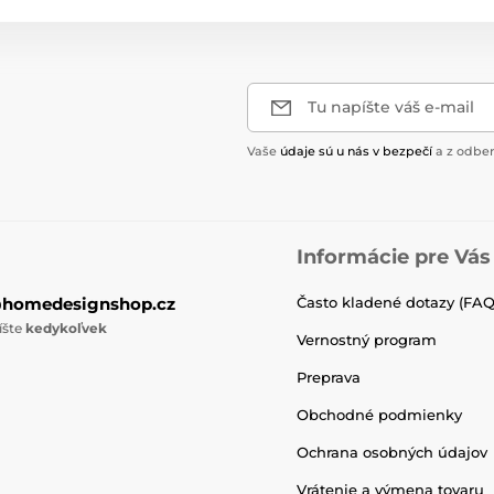
Tu napíšte váš e-mail
Vaše
údaje sú u nás v bezpečí
a z odber
Informácie pre Vás
@homedesignshop.cz
Často kladené dotazy (FAQ
íšte
kedykoľvek
Vernostný program
Preprava
Obchodné podmienky
Ochrana osobných údajov
Vrátenie a výmena tovaru