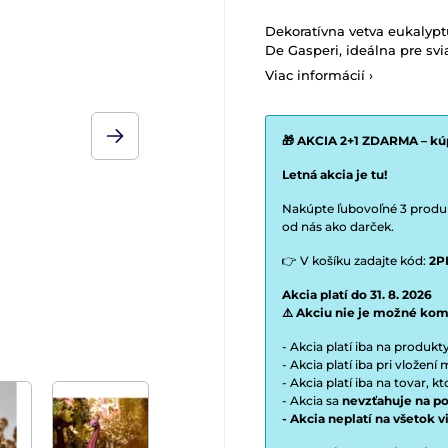
Dekoratívna vetva eukalypt
De Gasperi, ideálna pre sv
Viac informácií ›
🎁 AKCIA 2+1 ZDARMA – kúp
Letná akcia je tu!
Nakúpte ľubovoľné 3 produkt
od nás ako darček.
👉 V košíku zadajte kód:
2P
Akcia platí do 31. 8. 2026
⚠️ Akciu nie je možné kom
- Akcia platí iba na produk
- Akcia platí iba pri vložen
- Akcia platí iba na tovar, k
- Akcia sa
nevzťahuje na po
- Akcia neplatí na všetok 