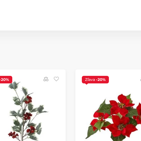
-20%
Zľava
-20%