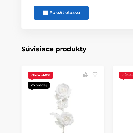
Položiť otázku
Súvisiace produkty
Zľava
-40%
Zľava
Výpredaj