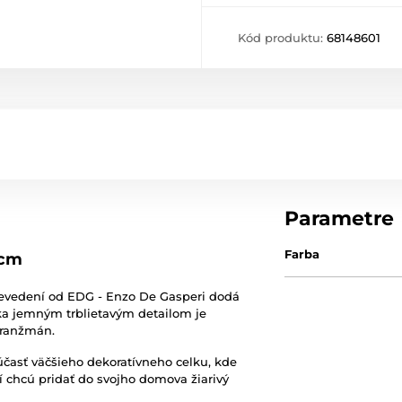
Kód produktu:
68148601
Parametre
Farba
 cm
evedení od EDG - Enzo De Gasperi dodá
ka jemným trblietavým detailom je
aranžmán.
časť väčšieho dekoratívneho celku, kde
orí chcú pridať do svojho domova žiarivý