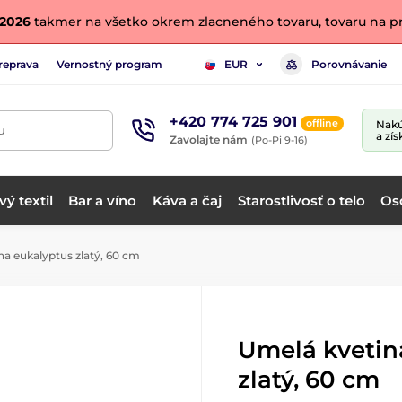
. 2026
takmer na všetko okrem zlacneného tovaru, tovaru na pr
reprava
Vernostný program
Porovnávanie
EUR
+420 774 725 901
offline
Nakú
u
a zís
Zavolajte nám
(Po-Pi 9-16)
ý textil
Bar a víno
Káva a čaj
Starostlivosť o telo
Os
a eukalyptus zlatý, 60 cm
Umelá kvetin
zlatý, 60 cm