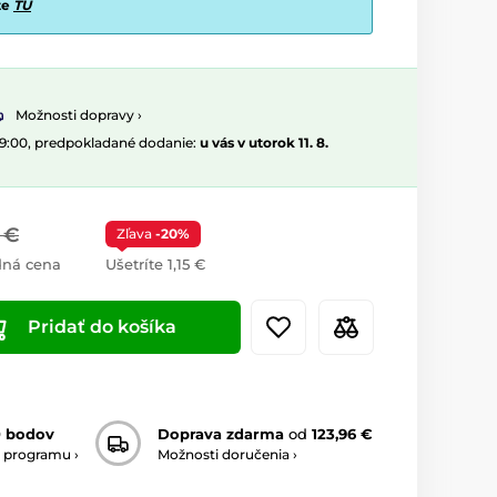
te
TU
Možnosti dopravy ›
09:00, predpokladané dodanie:
u vás v utorok 11. 8.
 €
Zľava
-20%
dná cena
Ušetríte 1,15 €
Pridať do košíka
0 bodov
Doprava zdarma
od
123,96 €
 programu ›
Možnosti doručenia ›