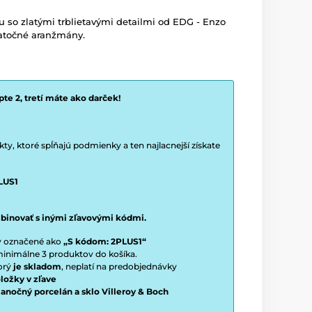
u so zlatými trblietavými detailmi od EDG - Enzo
iatočné aranžmány.
te 2, tretí máte ako darček!
y, ktoré spĺňajú podmienky a ten najlacnejší získate
LUS1
binovať s inými zľavovými kódmi.
ty označené ako
„S kódom: 2PLUS1“
í minimálne 3 produktov do košíka.
torý
je skladom
, neplatí na predobjednávky
ložky v zľave
vianočný porcelán a sklo Villeroy & Boch