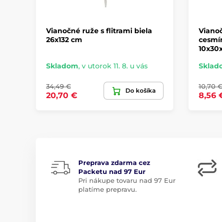
Vianočné ruže s flitrami biela
Vianoč
26x132 cm
cesmí
10x30
Skladom
,
v utorok 11. 8. u vás
Sklad
34,49 €
10,70 
Do košíka
20,70 €
8,56 
Preprava zdarma cez
Packetu nad 97 Eur
Pri nákupe tovaru nad 97 Eur
platíme prepravu.