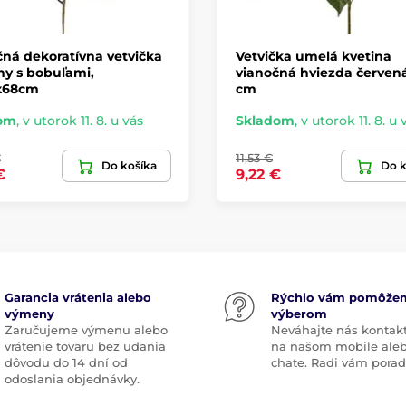
ná dekoratívna vetvička
Vetvička umelá kvetina
ny s bobuľami,
vianočná hviezda červená
x68cm
cm
om
,
v utorok 11. 8. u vás
Skladom
,
v utorok 11. 8. u 
€
11,53 €
Do košíka
Do k
€
9,22 €
Garancia vrátenia alebo
Rýchlo vám pomôže
výmeny
výberom
Zaručujeme výmenu alebo
Neváhajte nás kontak
vrátenie tovaru bez udania
na našom mobile ale
dôvodu do 14 dní od
chate. Radi vám pora
odoslania objednávky.