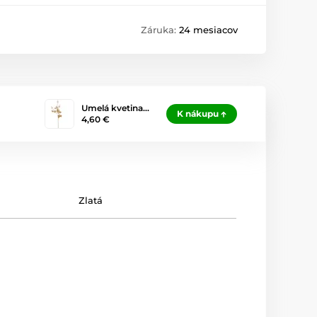
Záruka:
24 mesiacov
Umelá kvetina…
K nákupu
4,60 €
Zlatá