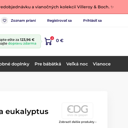
edobjednávku a vianočných kolekcií Villeroy & Boch. ✨
Zoznam prianí
Registrovať sa
Prihlásiť sa
0
pte ešte za
123,96 €
0 €
kajte
dopravu zdarma
obné doplnky
Pre bábätká
Veľká noc
Vianoce
a eukalyptus
Zobraziť ďalšie produkty ›