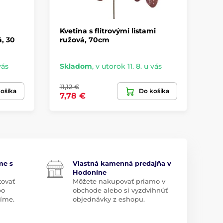
Kvetina s flitrovými listami
De
, 30
ružová, 70cm
zl
vás
Skladom
,
v utorok 11. 8. u vás
Sk
11,12 €
4,5
ošíka
Do košíka
7,78 €
3,
me s
Vlastná kamenná predajňa v
Hodoníne
tovať
Môžete nakupovať priamo v
bo
obchode alebo si vyzdvihnúť
díme.
objednávky z eshopu.