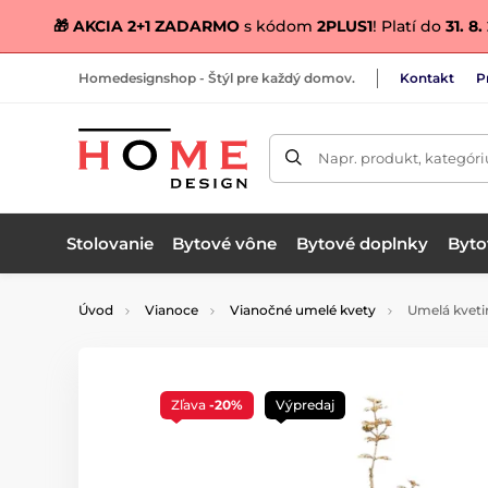
🎁 AKCIA 2+1 ZADARMO
s kódom
2PLUS1
! Platí do
31. 8
Homedesignshop - Štýl pre každý domov.
Kontakt
P
Napr. produkt, kategóri
Stolovanie
Bytové vône
Bytové doplnky
Bytov
Úvod
Vianoce
Vianočné umelé kvety
Umelá kvetin
Zľava
-20%
Výpredaj