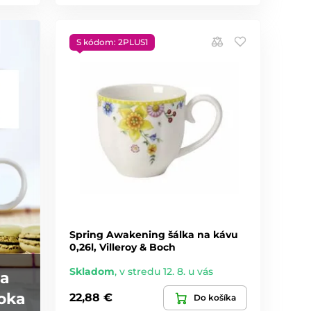
S kódom: 2PLUS1
Spring Awakening šálka na kávu
0,26l, Villeroy & Boch
Skladom
,
v stredu 12. 8. u vás
na
roka
22,88 €
Do košíka