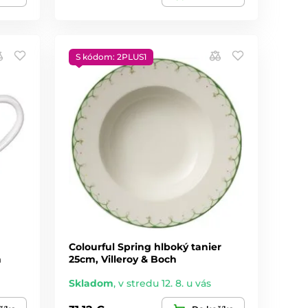
S kódom: 2PLUS1
Colourful Spring hlboký tanier
h
25cm, Villeroy & Boch
Skladom
,
v stredu 12. 8. u vás