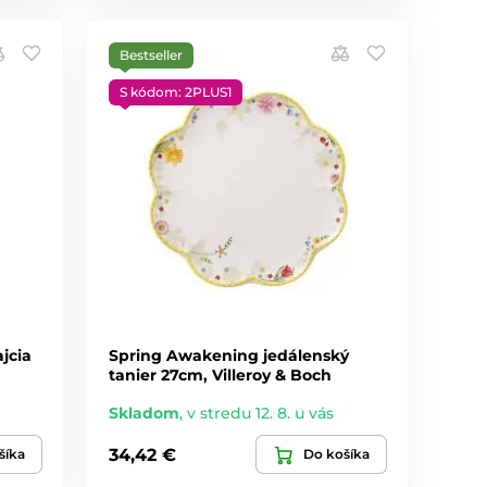
Bestseller
S kódom: 2PLUS1
jcia
Spring Awakening jedálenský
tanier 27cm, Villeroy & Boch
Skladom
,
v stredu 12. 8. u vás
34,42 €
šíka
Do košíka