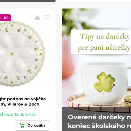
PLUS1
ght podnos na vajíčka
 cm, Villeroy & Boch
stredu 12. 8. u vás
Overené darčeky 
koniec školského 
Do košíka