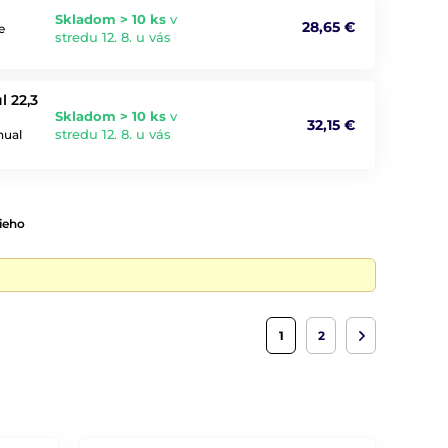
Skladom > 10 ks
v
28,65 €
e
stredu 12. 8. u vás
l 22,3
Skladom > 10 ks
v
32,15 €
stredu 12. 8. u vás
nual
ieho
1
2