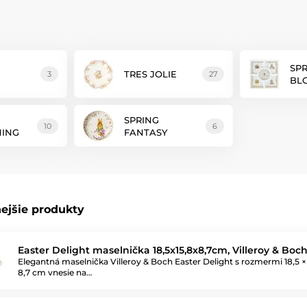
SP
TRES JOLIE
3
27
BL
SPRING
10
6
ING
FANTASY
ejšie produkty
Easter Delight maselnička 18,5x15,8x8,7cm, Villeroy & Boc
Elegantná maselnička Villeroy & Boch Easter Delight s rozmermi 18,5 × 
8,7 cm vnesie na…