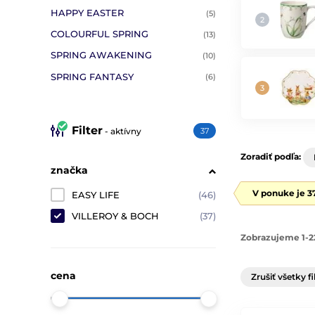
HAPPY EASTER
(5)
COLOURFUL SPRING
(13)
SPRING AWAKENING
(10)
SPRING FANTASY
(6)
Filter
- aktívny
37
Zoradiť podľa:
značka
V ponuke je 3
EASY LIFE
(46)
VILLEROY & BOCH
(37)
Zobrazujeme 1-2
cena
Zrušiť všetky fi