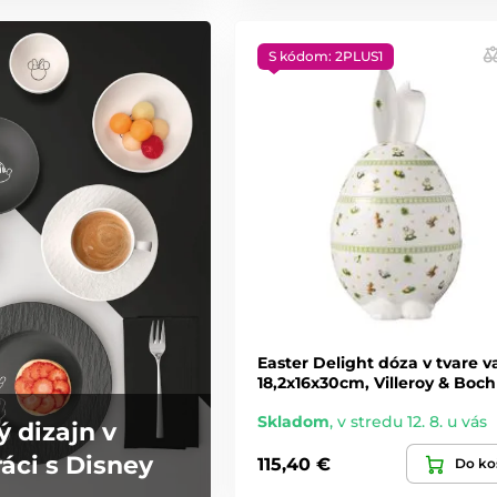
S kódom: 2PLUS1
Easter Delight dóza v tvare va
18,2x16x30cm, Villeroy & Boch
Skladom
,
v stredu 12. 8. u vás
ý dizajn v
áci s Disney
115,40 €
Do ko