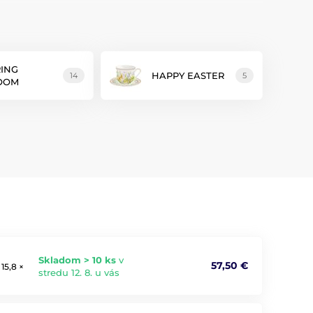
RING
HAPPY EASTER
14
5
OOM
h
Skladom > 10 ks
v
57,50 €
15,8 ×
stredu 12. 8. u vás