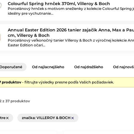
Colourful Spring hrnček 370ml, Villeroy & Boch
Porcelánový hrnček s motívom snežienky z kolekcie Colourful Spring j
ideálny pre vychutnanie…
Annual Easter Edition 2026 tanier zajačik Anna, Max a Pau
cm, Villeroy & Boch
Porcelánový veľkonočný tanier Villeroy & Boch z výročnej kolekcie An
Easter Edition očarí…
Doporučené
Od najlacnejšieho
Od najdražšieho
Od najnovš
7 produktov
- filtrujte výsledky presne podľa Vašich požiadaviek.
2 z 37 produktov
ltre
značka: VILLEROY & BOCH