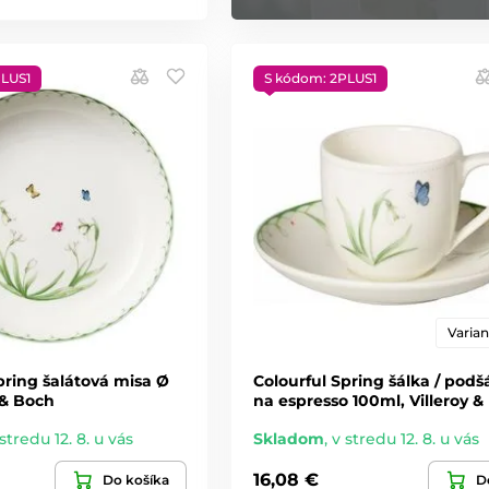
PLUS1
S kódom: 2PLUS1
Varian
pring šalátová misa Ø
Colourful Spring šálka / podš
y & Boch
na espresso 100ml, Villeroy &
stredu 12. 8. u vás
Skladom
,
v stredu 12. 8. u vás
16,08 €
Do košíka
De