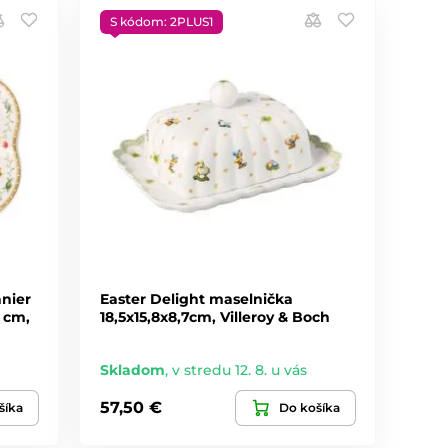
S kódom: 2PLUS1
anier
Easter Delight maselnička
 cm,
18,5x15,8x8,7cm, Villeroy & Boch
Skladom
,
v stredu 12. 8. u vás
57,50 €
šíka
Do košíka