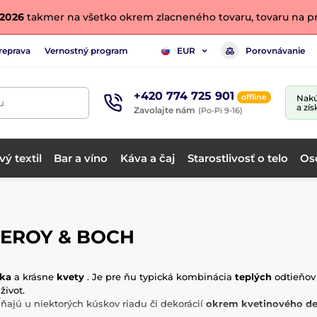
. 2026
takmer na všetko okrem zlacneného tovaru, tovaru na pr
reprava
Vernostný program
Porovnávanie
EUR
+420 774 725 901
offline
Nakú
u
a zís
Zavolajte nám
(Po-Pi 9-16)
ý textil
Bar a víno
Káva a čaj
Starostlivosť o telo
Os
LLEROY & BOCH
nka
a krásne
kvety
. Je pre ňu typická kombinácia
teplých
odtieňov 
život.
ňajú u niektorých kúskov riadu či dekorácií
okrem kvetinového de