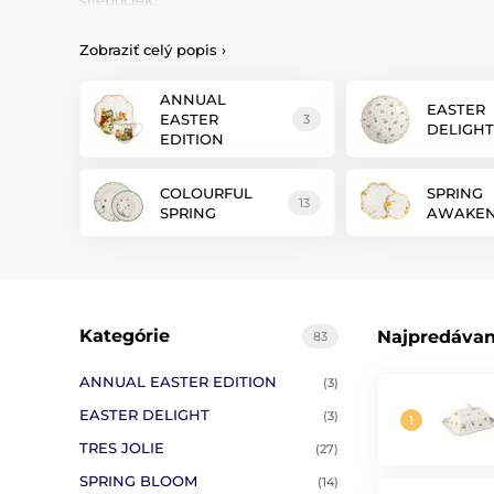
sliepočiek.
Zobraziť celý popis
›
ANNUAL
EASTER
EASTER
3
DELIGHT
EDITION
COLOURFUL
SPRING
13
SPRING
AWAKEN
Kategórie
Najpredávan
83
ANNUAL EASTER EDITION
(3)
EASTER DELIGHT
(3)
TRES JOLIE
(27)
SPRING BLOOM
(14)