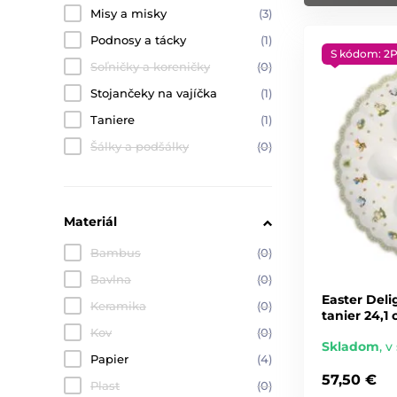
Misy a misky
(3)
Podnosy a tácky
(1)
S kódom: 2
Soľničky a koreničky
(0)
Stojančeky na vajíčka
(1)
Taniere
(1)
Šálky a podšálky
(0)
Materiál
Bambus
(0)
Bavlna
(0)
Easter Deli
Keramika
(0)
tanier 24,1
Kov
(0)
Skladom
,
v 
Papier
(4)
57,50 €
Plast
(0)