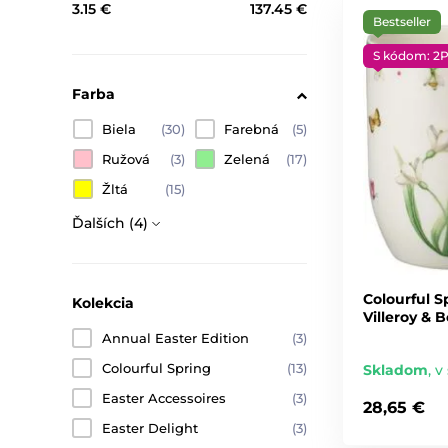
3.15 €
137.45 €
Bestseller
S kódom: 2
Farba
Biela
(30)
Farebná
(5)
Ružová
(3)
Zelená
(17)
Žltá
(15)
Ďalších (4)
Colourful S
Kolekcia
Villeroy & 
Annual Easter Edition
(3)
Colourful Spring
(13)
Skladom
,
v 
Easter Accessoires
(3)
28,65 €
Easter Delight
(3)