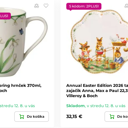
S kódom: 2PLUS1
PLUS1
pring hrnček 370ml,
Annual Easter Edition 2026 t
Boch
zajačik Anna, Max a Paul 22,3
Villeroy & Boch
stredu 12. 8. u vás
Skladom
,
v stredu 12. 8. u vás
32,15 €
Do košíka
Do ko