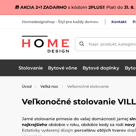
🎁 AKCIA 2+1 ZADARMO
s kódom
2PLUS1
! Platí do
31. 8
Homedesignshop - Štýl pre každý domov.
Kontakt
P
Napr. produkt, kategóri
Stolovanie
Bytové vône
Bytové doplnky
Bytov
Úvod
Veľká noc
Veľkonočné stolovanie
Veľkonočné stolovanie VI
Jarné stolovanie prinesie do vašej domácnosti jarnej
sl
najkrajšieho
obdobie v roku, obdobie kedy sa rodí
nový
Esteticky vydarený dizajn
porcelánu oblých tvarov
dopĺ