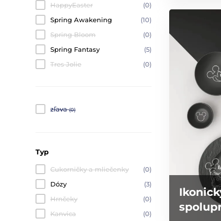
HappyEaster
(0)
Spring Awakening
(10)
Spring Bloom
(0)
Spring Fantasy
(5)
Tres Jolie
(0)
zľava
(0)
Typ
Cukorničky a mliečenky
(0)
Dózy
(3)
Ikonick
Hrnčeky
(0)
spolupr
Kanvica
(0)