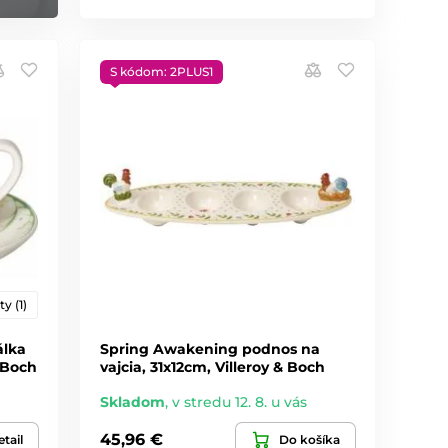
S kódom: 2PLUS1
ty (1)
álka
Spring Awakening podnos na
 Boch
vajcia, 31x12cm, Villeroy & Boch
Skladom
,
v stredu 12. 8. u vás
45,96 €
tail
Do košíka