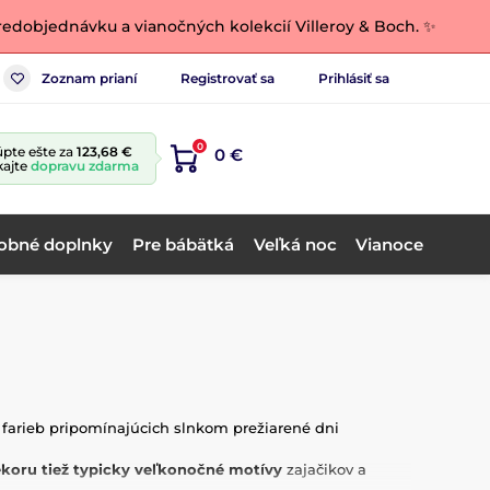
edobjednávku a vianočných kolekcií Villeroy & Boch. ✨
Zoznam prianí
Registrovať sa
Prihlásiť sa
0
pte ešte za
123,68 €
0 €
kajte
dopravu zdarma
obné doplnky
Pre bábätká
Veľká noc
Vianoce
farieb pripomínajúcich slnkom prežiarené dni
koru tiež typicky veľkonočné motívy
zajačikov a