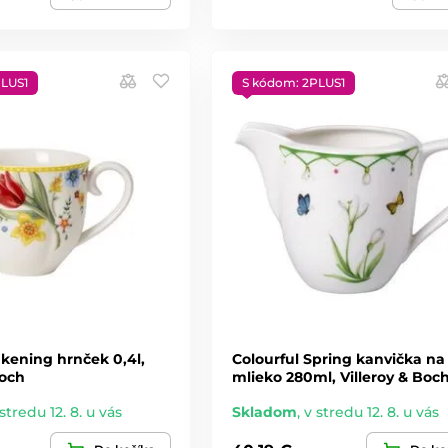
PLUS1
S kódom: 2PLUS1
kening hrnček 0,4l,
Colourful Spring kanvička na
Boch
mlieko 280ml, Villeroy & Boc
stredu 12. 8. u vás
Skladom
,
v stredu 12. 8. u vás