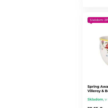
S kódom: 2
Spring Awa
Villeroy & 
Skladom
,
v 