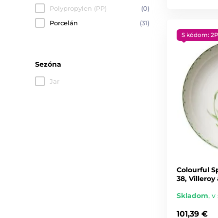
Polypropylen (PP)
(0)
Porcelán
(31)
S kódom: 2
Sezóna
Jar
Colourful S
38, Villero
Skladom
,
v 
101,39 €