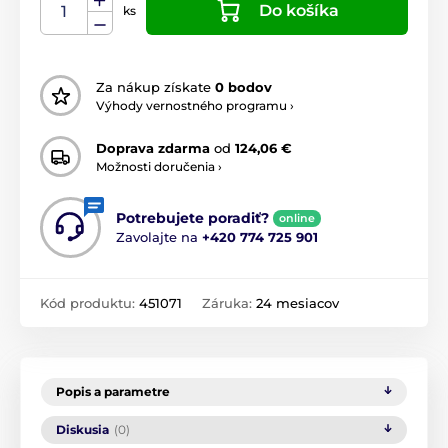
Do košíka
ks
Za nákup získate
0 bodov
Výhody vernostného programu ›
Doprava zdarma
od
124,06 €
Možnosti doručenia ›
Potrebujete poradiť?
online
Zavolajte na
+420 774 725 901
Kód produktu:
451071
Záruka:
24 mesiacov
Popis a parametre
Diskusia
(0)