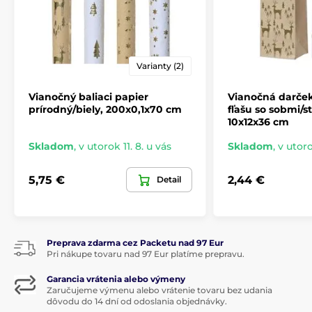
Varianty (2)
Vianočný baliaci papier
Vianočná darček
prírodný/biely, 200x0,1x70 cm
fľašu so sobmi/
10x12x36 cm
Skladom
,
v utorok 11. 8. u vás
Skladom
,
v utoro
5,75 €
2,44 €
Detail
Preprava zdarma cez Packetu nad 97 Eur
Pri nákupe tovaru nad 97 Eur platíme prepravu.
Garancia vrátenia alebo výmeny
Zaručujeme výmenu alebo vrátenie tovaru bez udania
dôvodu do 14 dní od odoslania objednávky.