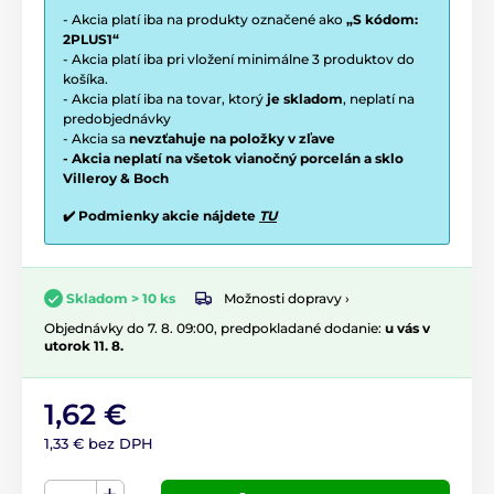
- Akcia platí iba na produkty označené ako
„S kódom:
2PLUS1“
- Akcia platí iba pri vložení minimálne 3 produktov do
košíka.
- Akcia platí iba na tovar, ktorý
je skladom
, neplatí na
predobjednávky
- Akcia sa
nevzťahuje na položky v zľave
- Akcia neplatí na všetok vianočný porcelán a sklo
Villeroy & Boch
✔️ Podmienky akcie nájdete
TU
Možnosti dopravy ›
Skladom > 10 ks
Objednávky do 7. 8. 09:00, predpokladané dodanie:
u vás v
utorok 11. 8.
1,62 €
1,33 € bez DPH