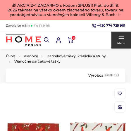
🎁 AKCIA 2+1 ZADARMO s kódom 2PLUS1! Platí do 31. 8.
2026 takmer na všetko okrem zlacneného tovaru, tovaru na
predobjednávku a vianočných kolekcií Villeroy & Boch. ✨
+420 774 725 901
Zavolajte nám
(Po-Pi 9-16)
0
Menu
Úvod
Vianoce
Darčekové tašky, krabičky a stuhy
Vianočné darčekové tašky
Výrobca