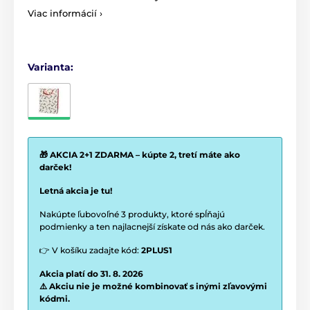
Viac informácií ›
Varianta:
🎁 AKCIA 2+1 ZDARMA – kúpte 2, tretí máte ako
darček!
Letná akcia je tu!
Nakúpte ľubovoľné 3 produkty, ktoré spĺňajú
podmienky a ten najlacnejší získate od nás ako darček.
👉 V košíku zadajte kód:
2PLUS1
Akcia platí do 31. 8. 2026
⚠️ Akciu nie je možné kombinovať s inými zľavovými
kódmi.