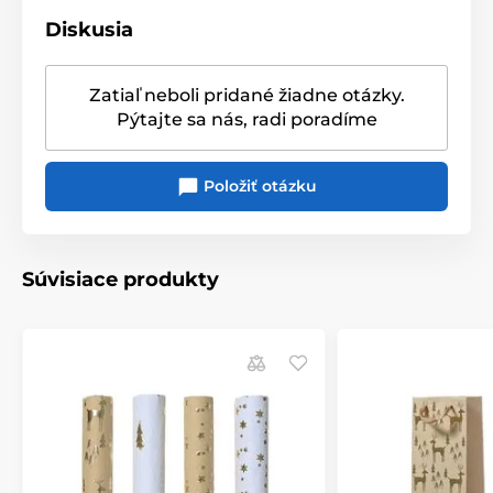
Farba
: červená, biela
Diskusia
Materiál:
papier
Použitie
: darčeková taška na menšie darčeky
Zatiaľ neboli pridané žiadne otázky.
Pýtajte sa nás, radi poradíme
Produkt je zaradený v kategóriách
Položiť otázku
Vianočné darčekové tašky
Vianočná Luskáčková kolekcia
Súvisiace produkty