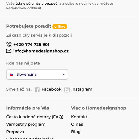
Vaše
údaje sú u nás v bezpečí
a z odberu noviniek sa môžete
kedykoľvek odhlásiť.
Potrebujete poradiť
offline
Zákaznický servis je k dispozícii
+420 774 725 901
info@homedesignshop.cz
Kde nás nájdete
Slovenčina
Sme tiež na:
Facebook
Instagram
Informácie pre Vás
Viac o Homedesignshop
Často kladené dotazy (FAQ)
Kontakt
Vernostný program
O nás
Preprava
Blog
Obchodné podmienky