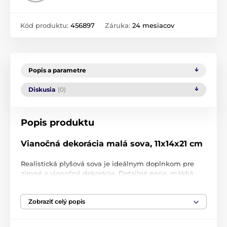
Kód produktu:
456897
Záruka:
24 mesiacov
Popis a parametre
Diskusia
(0)
Popis produktu
Vianočná dekorácia malá sova, 11x14x21 cm
Realistická plyšová sova je ideálnym doplnkom pre
zimné a vianočné dekorácie. Detailné perie, mäkká
štruktúra a jemné farby vnesú do vášho domova pocit
prírody.
Zobraziť celý popis
Každá sova má jedinečný výraz, ktorý dodáva súprave
autenticitu a osobitosť. Ideálna na umiestnenie na