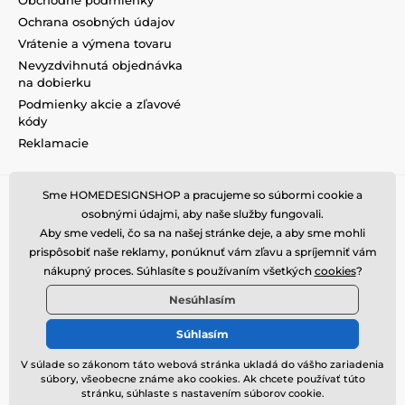
Ochrana osobných údajov
Vrátenie a výmena tovaru
Nevyzdvihnutá objednávka
na dobierku
Podmienky akcie a zľavové
kódy
Reklamacie
Sme HOMEDESIGNSHOP a pracujeme so súbormi cookie a
osobnými údajmi, aby naše služby fungovali.
Aby sme vedeli, čo sa na našej stránke deje, a aby sme mohli
prispôsobiť naše reklamy, ponúknuť vám zľavu a spríjemniť vám
nákupný proces. Súhlasíte s používaním všetkých
cookies
?
Nesúhlasím
Súhlasím
V súlade so zákonom táto webová stránka ukladá do vášho zariadenia
súbory, všeobecne známe ako cookies. Ak chcete používať túto
© 2026 www.homedesignshop.sk ⦁ E-shop vytvorila
SIMPLIA.cz
stránku, súhlaste s nastavením súborov cookie.