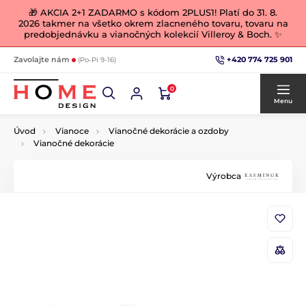
🎁 AKCIA 2+1 ZADARMO s kódom 2PLUS1! Platí do 31. 8.
2026 takmer na všetko okrem zlacneného tovaru, tovaru na
predobjednávku a vianočných kolekcií Villeroy & Boch. ✨
+420 774 725 901
Zavolajte nám
(Po-Pi 9-16)
0
Menu
Úvod
Vianoce
Vianočné dekorácie a ozdoby
Vianočné dekorácie
Výrobca