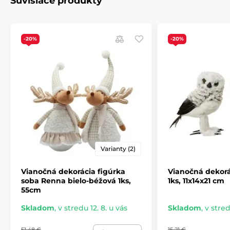
Súvisiace produkty
-20%
-20%
Varianty (2)
Vianočná dekorácia figúrka
Vianočná dekorá
soba Renna bielo-béžová 1ks,
1ks, 11x14x21 cm
55cm
Skladom
,
v stredu 12. 8. u vás
Skladom
,
v stred
51,48 €
15,21 €